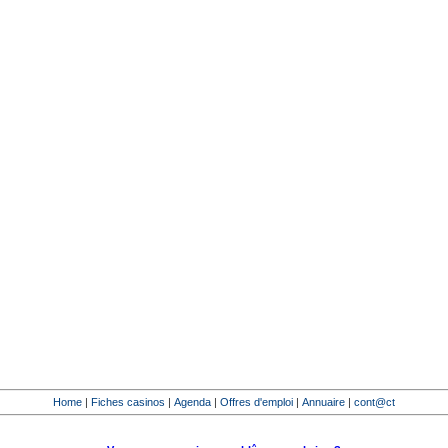
Home
|
Fiches casinos
|
Agenda
|
Offres d'emploi
|
Annuaire
|
cont@ct