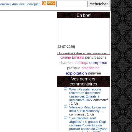
'emploi
|
Annuaire
|
cont@ct
|
En bref
22-07-2026|
Un touriste italien en vacances sur
la Côte d’Azur a remporté un
casino Émirats
perturbations
jackpot exceptionnel de 84.631
euros dans la nuit de samedi à
complexe
chambres
billings
dimanche au Casino Barrière Le
pratique
americaine
Croisette à Cannes. Il s’agit d’un
nouveau record de gains de l’année
exploitation
delivree
2026 pour cet établissement.
Vos derniers
commentaires
Wynn Resorts reporte
l’ouverture du premier
14-04-2026|
casino des Émirats à
septembre 2027
commenté
Dimanche 12 avril 2026, cette date
: 1 fois
restera gravée dans la mémoire de
ce joueur du casino de Saint-Quay-
Villers-sur-Mer. Le casino
Portrieux (Côtes-d’Armor).
mise sur le Monopoly ...
commenté : 1 fois
Ce quinquagénaire, habitant Plouha
"Les planètes sont
mais souhaitant garder l’anonymat,
alignées" : le groupe Cogit
a eu l’énorme surprise de décrocher
confirme l'ouverture du
un jackpot record de 82 426 €.
premier casino de Guyane