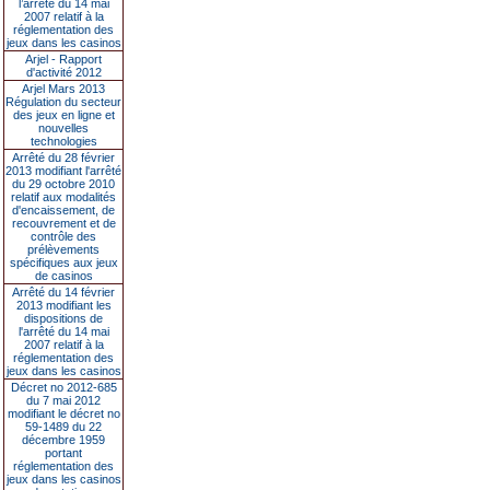
l’arrêté du 14 mai
2007 relatif à la
réglementation des
jeux dans les casinos
Arjel - Rapport
d'activité 2012
Arjel Mars 2013
Régulation du secteur
des jeux en ligne et
nouvelles
technologies
Arrêté du 28 février
2013 modifiant l'arrêté
du 29 octobre 2010
relatif aux modalités
d'encaissement, de
recouvrement et de
contrôle des
prélèvements
spécifiques aux jeux
de casinos
Arrêté du 14 février
2013 modifiant les
dispositions de
l'arrêté du 14 mai
2007 relatif à la
réglementation des
jeux dans les casinos
Décret no 2012-685
du 7 mai 2012
modifiant le décret no
59-1489 du 22
décembre 1959
portant
réglementation des
jeux dans les casinos