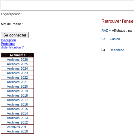
Login/speudo :
Retrouver l'ense
Mot de Passe :
RAZ
-- Affichage : pa
Clt
Casino
Inscription
Problème
d'identification ?
64
Besançon
Actualités
Archives 2026
Archives 2025
Archives 2024
Archives 2023
Archives 2022
Archives 2021
Archives 2020
Archives 2019
Archives 2018
Archives 2017
Archives 2016
Archives 2015
Archives 2014
Archives 2013
Archives 2012
Archives 2011
Archives 2010