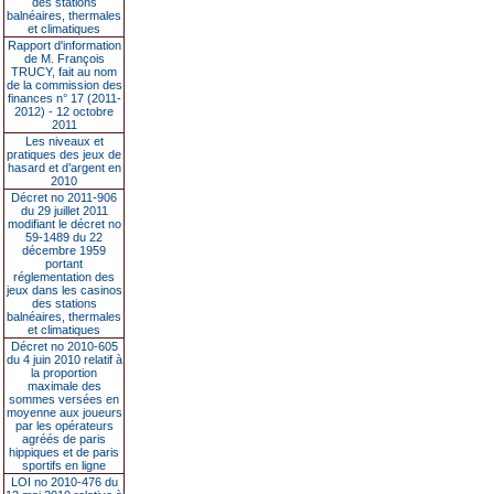
des stations
balnéaires, thermales
et climatiques
Rapport d'information
de M. François
TRUCY, fait au nom
de la commission des
finances n° 17 (2011-
2012) - 12 octobre
2011
Les niveaux et
pratiques des jeux de
hasard et d’argent en
2010
Décret no 2011-906
du 29 juillet 2011
modifiant le décret no
59-1489 du 22
décembre 1959
portant
réglementation des
jeux dans les casinos
des stations
balnéaires, thermales
et climatiques
Décret no 2010-605
du 4 juin 2010 relatif à
la proportion
maximale des
sommes versées en
moyenne aux joueurs
par les opérateurs
agréés de paris
hippiques et de paris
sportifs en ligne
LOI no 2010-476 du