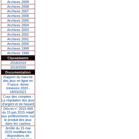
Archives 2009
Archives 2008
Archives 2007
Archives 2006
Archives 2005
Archives 2004
Archives 2003
Archives 2002
Archives 2001
Archives 2000
Archives 1999
Archives 1998
Classements
2018/2019
2019/2020
Documentation
Rapport du marché
des jeux en ligne en
France, 4eme
trimestre 2020 -
18/03/2021
Cour des comptes -
La régulation des jeux
d’argent et de hasard
Décret n° 2015-669
du 15 juin 2015 relatif
aux prélèvements sur
le produit des jeux
dans les casinos
Arrêté du 15 mai
2015 modifiant les
dispositions de