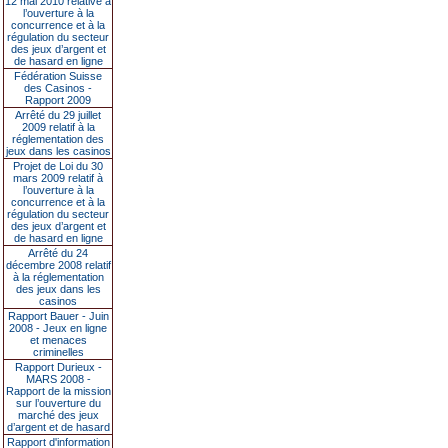
12 mai 2010 relative à
l’ouverture à la
concurrence et à la
régulation du secteur
des jeux d’argent et
de hasard en ligne
Fédération Suisse
des Casinos -
Rapport 2009
Arrêté du 29 juillet
2009 relatif à la
réglementation des
jeux dans les casinos
Projet de Loi du 30
mars 2009 relatif à
l’ouverture à la
concurrence et à la
régulation du secteur
des jeux d’argent et
de hasard en ligne
Arrêté du 24
décembre 2008 relatif
à la réglementation
des jeux dans les
casinos
Rapport Bauer - Juin
2008 - Jeux en ligne
et menaces
criminelles
Rapport Durieux -
MARS 2008 -
Rapport de la mission
sur l’ouverture du
marché des jeux
d’argent et de hasard
Rapport d'information