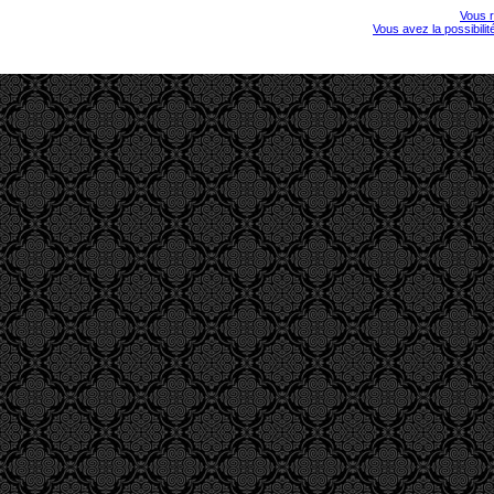
Vous r
Vous avez la possibili