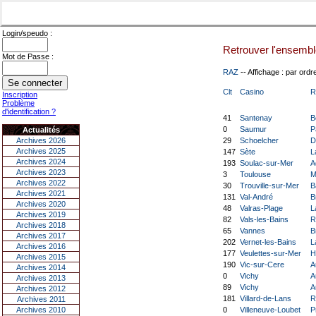
Login/speudo :
Retrouver l'ensemble
Mot de Passe :
RAZ
-- Affichage : par ordr
Clt
Casino
R
Inscription
Problème
d'identification ?
41
Santenay
B
0
Saumur
P
Actualités
Archives 2026
29
Schoelcher
D
Archives 2025
147
Sète
L
Archives 2024
193
Soulac-sur-Mer
A
Archives 2023
3
Toulouse
M
Archives 2022
30
Trouville-sur-Mer
B
Archives 2021
131
Val-André
B
Archives 2020
48
Valras-Plage
L
Archives 2019
82
Vals-les-Bains
R
Archives 2018
65
Vannes
B
Archives 2017
202
Vernet-les-Bains
L
Archives 2016
177
Veulettes-sur-Mer
H
Archives 2015
190
Vic-sur-Cere
A
Archives 2014
0
Vichy
A
Archives 2013
89
Vichy
A
Archives 2012
181
Villard-de-Lans
R
Archives 2011
Archives 2010
0
Villeneuve-Loubet
P