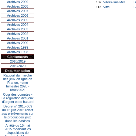
Archives 2009
107
Villers-sur-Mer
B
Archives 2008
112
Vittel
L
Archives 2007
Archives 2006
Archives 2005
Archives 2004
Archives 2003
Archives 2002
Archives 2001
Archives 2000
Archives 1999
Archives 1998
Classements
2018/2019
2019/2020
Documentation
Rapport du marché
des jeux en ligne en
France, 4eme
trimestre 2020 -
18/03/2021
Cour des comptes -
La régulation des jeux
d’argent et de hasard
Décret n° 2015-669
du 15 juin 2015 relatif
aux prélèvements sur
le produit des jeux
dans les casinos
Arrêté du 15 mai
2015 modifiant les
dispositions de