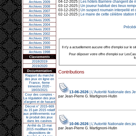
04-12-2025 |
Les hôtels Barrière changent de
Archives 2009
03-12-2025 |
Un joueur habitué des lieux rempo
Archives 2008
03-12-2025 |
Un suspect roumain interpellé et 
Archives 2007
02-12-2025 |
Le maire de cette célèbre station 
Archives 2006
Archives 2005
Archives 2004
Précéd
Archives 2003
Archives 2002
Archives 2001
Archives 2000
Il n'y a actuellement aucune offre d'emploi sur le si
Archives 1999
Archives 1998
Pour déposer votre offre d'emploi sur LesCasi
Classements
f
2018/2019
2019/2020
Documentation
Contributions
Rapport du marché
des jeux en ligne en
France, 4eme
trimestre 2020 -
18/03/2021
13-06-2026
| L'Autorité Nationale des J
Cour des comptes -
par Jean-Pierre G. Martignoni-Hutin
La régulation des jeux
d’argent et de hasard
Décret n° 2015-669
du 15 juin 2015 relatif
aux prélèvements sur
le produit des jeux
dans les casinos
10-06-2026
| L'Autorité Nationale des je
Arrêté du 15 mai
par Jean-Pierre G. Martignoni-Hutin
2015 modifiant les
dispositions de