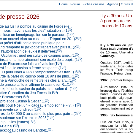
Home
|
Forum
|
Fiches casinos
|
Agenda
|
Offres d
Il y a 30 ans. Un
de presse 2026
à pompe au casi
moins de 10 ans
age au fusil à pompe au casino de Forges-le...
r nous n’avons pas les clés", situation ...(1
)
diffuse un témoignage fort sur le parcour...(1
)
r un nouvel élan au casino du Tréport en 20...(2
)
 préfet d’utiliser la force publique pour...
Il y a 30 ans en jan
d remporte le jackpot et repart avec plus d...(2
)
Eaux était victime d
l'autorisation de jeux est délivrée(1
)
de 10 ans. Une atta
Occitanie : quel jeu culte des casinos amé...(1
)
Gournay.
nstaller temporairement son école de croupi...(1
)
Octobre 1987, avril 1
no de Biscarrosse fait sa révolution(1
)
trente ans. Trois dat
t finie, le casino a fermé ses portes(1
)
les-Eaux. Trois braq
FDJ pour Noel = l'ANJ "empoisonne" les fran...(1
)
l’époque. Retour dans 
rde la barre du casino pour 18 ans de plus...(1
)
ne à Partouche de remettre les clés à la v...(1
)
1987 : premier braqu
 grosse taille », affirme le casinotier R...(1
)
À l’automne 1987, h
exploiter le casino du palais mais selon d...(1
)
irruption dans l’établis
Indice Canadien du Jeu Excessif(1
)
balles. Équipés de pist
e Biscarrosse(1
)
butin plutôt maigre pa
 projet de Casino à Sedan(1
)
étaient repartis avec
de garantie intouchab
fants pour Noël, un « cadeau empoisonné » ?...(1
)
seront finalement retr
m révélé ce lundi soir(1
)
s de 84 000 € au casino, le plus gros gain ...(2
)
1995 : Six hommes a
soutenue sur l’exercice 2025(1
)
 en plus les jeunes(1
)
Puis en avril 1995, 
nouveau la cible 
s-Bains(1
)
encagoulés ont à no
jackpot au casino de Bandol(1
)
personnel encore présen