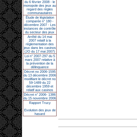
du 6 février 2008 - le
monopole des jeux au
regard des règles
communautaires
Étude de législation
comparée n° 180 -
décembre 2007 - Les
instances de contrôle
du secteur des jeux
Arrêté du 14 mai
2007 relatif à la
réglementation des
jeux dans les casinos
(JO du 17 mai 2007)
Loi n° 2007-297 du 5
mars 2007 relative à
la prévention de la
délinquance
Décret no 2006-1595
du 13 décembre 2006
modifiant le décret no
59-1489 du 22
décembre 1959 et
relatif aux casinos
Décret n° 2006- 1386
du 15 novembre 2006
Rapport Trucy
Evolution des jeux de
hasard