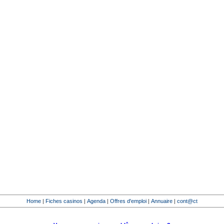
Home
|
Fiches casinos
|
Agenda
|
Offres d'emploi
|
Annuaire
|
cont@ct