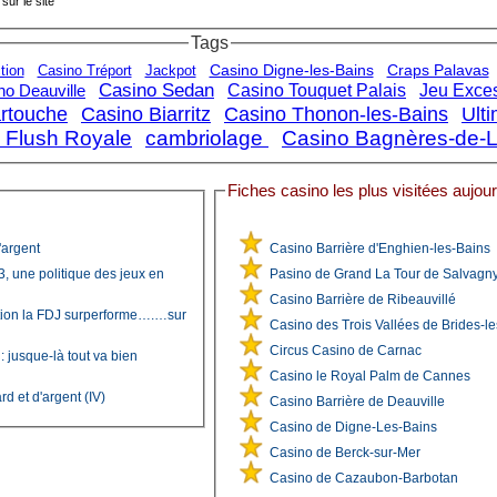
sur le site
Tags
Casino Digne-les-Bains
Craps Palavas
tion
Casino Tréport
Jackpot
Casino Sedan
no Deauville
Casino Touquet Palais
Jeu Exces
rtouche
Casino Biarritz
Casino Thonon-les-Bains
Ult
 Flush Royale
cambriolage
Casino Bagnères-de-
Fiches casino les plus visitées aujour
'argent
Casino Barrière d'Enghien-les-Bains
3, une politique des jeux en
Pasino de Grand La Tour de Salvagn
Casino Barrière de Ribeauvillé
ation la FDJ surperforme….…sur
Casino des Trois Vallées de Brides-l
Circus Casino de Carnac
: jusque-là tout va bien
Casino le Royal Palm de Cannes
rd et d'argent (IV)
Casino Barrière de Deauville
Casino de Digne-Les-Bains
Casino de Berck-sur-Mer
Casino de Cazaubon-Barbotan