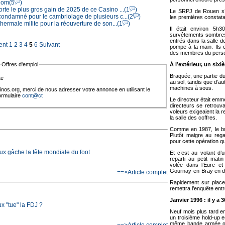
 nom(5
)
rte le plus gros gain de 2025 de ce Casino ...(1
)
Le SRPJ de Rouen s’e
condamné pour le cambriolage de plusieurs c...(2
)
les premières constata
thermale milite pour la réouverture de son...(1
)
Il était environ 5
survêtements sombres
entrés dans la salle d
ent
1
2
3
4
5
6
Suivant
pompe à la main. Ils 
des membres du perso
Offres d'emploi
À l’extérieur, un sixi
Braquée, une partie du
te
au sol, tandis que d’au
machines à sous.
nos.org, merci de nous adresser votre annonce en utilisant le
ormulaire
cont@ct
Le directeur était emm
directeurs se retrouv
voleurs exigeaient la r
la salle des coffres.
Comme en 1987, le but
Plutôt maigre au reg
pour cette opération q
eux gâche la fête mondiale du foot
Et c’est au volant d
reparti au petit mat
volée dans l’Eure et
Gournay-en-Bray en di
==>Article complet
Rapidement sur place
remettra l’enquête en
Janvier 1996 : il y a
ux "tue" la FDJ ?
Neuf mois plus tard en 
un troisième hold-up 
même bande armée que 