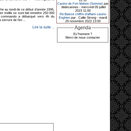
22:12
de décrocher un méga jackpot.
Casino de Fort Mahon (Somme)
par
: titidecannes - mercredi 05 juillet
che au lundi de ce début d’année 1996,
Elle n’a misé que 88 centimes sur
2023 11:00
 treillis se sont fait remettre 250 000
une machine à sous et a remporté
Re:Baisse chiffre d'affaire casino
 le commando a débarqué vers 4h du
4_ 239 €?!
Enghien
par : Callie Strong - mardi
a serrure de l’en ...
29 novembre 2022 13:00
Agenda
Lire la suite ...
Ev?nement ?
10-01-2026|
Merci de nous contacter
Au « Kasino » de Fréhel, une
vacancière a décroché le jackpot
en misant seulement 68
centimes. Elle remporte plus de
44 640 € grâce à la machine à
sous « Jin Ji Bao Xi ».
En ce début d’année 2026, le plus
gros jackpot du « Kasino » de
Fréhel a été décroché. Samedi 10
janvier en début de soirée,
l’heureuse gagnante, qui souhaite
garder l’anonymat, a remporté plus
de 44 640 € sur la machine à sous «
Jin Ji Bao Xi », installée en février
2025. La cliente, en vacances dans
la région, a misé 0,68 € avant de
remporter la somme. Un membre du
comité de direction, Flavie Jehan, lui
a remis le gain.