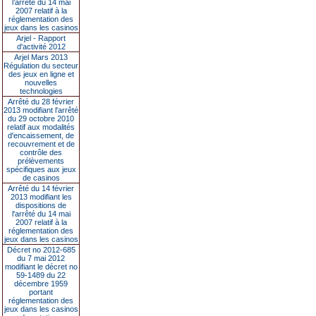
l’arrêté du 14 mai
2007 relatif à la
réglementation des
jeux dans les casinos
Arjel - Rapport
d'activité 2012
Arjel Mars 2013
Régulation du secteur
des jeux en ligne et
nouvelles
technologies
Arrêté du 28 février
2013 modifiant l'arrêté
du 29 octobre 2010
relatif aux modalités
d'encaissement, de
recouvrement et de
contrôle des
prélèvements
spécifiques aux jeux
de casinos
Arrêté du 14 février
2013 modifiant les
dispositions de
l'arrêté du 14 mai
2007 relatif à la
réglementation des
jeux dans les casinos
Décret no 2012-685
du 7 mai 2012
modifiant le décret no
59-1489 du 22
décembre 1959
portant
réglementation des
jeux dans les casinos