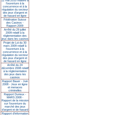
12 mai 2010 relative à
l’ouverture à la
concurrence et à la
régulation du secteur
des jeux d’argent et
de hasard en ligne
Fédération Suisse
des Casinos -
Rapport 2009
Arrêté du 29 juillet
2009 relatif à la
réglementation des
jeux dans les casinos
Projet de Loi du 30
mars 2009 relatif à
l’ouverture à la
concurrence et à la
régulation du secteur
des jeux d’argent et
de hasard en ligne
Arrêté du 24
décembre 2008 relatif
à la réglementation
des jeux dans les
casinos
Rapport Bauer - Juin
2008 - Jeux en ligne
et menaces
criminelles
Rapport Durieux -
MARS 2008 -
Rapport de la mission
sur l’ouverture du
marché des jeux
d’argent et de hasard
Rapport d'information