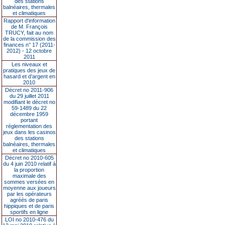
des stations
balnéaires, thermales
et climatiques
Rapport d'information
de M. François
TRUCY, fait au nom
de la commission des
finances n° 17 (2011-
2012) - 12 octobre
2011
Les niveaux et
pratiques des jeux de
hasard et d’argent en
2010
Décret no 2011-906
du 29 juillet 2011
modifiant le décret no
59-1489 du 22
décembre 1959
portant
réglementation des
jeux dans les casinos
des stations
balnéaires, thermales
et climatiques
Décret no 2010-605
du 4 juin 2010 relatif à
la proportion
maximale des
sommes versées en
moyenne aux joueurs
par les opérateurs
agréés de paris
hippiques et de paris
sportifs en ligne
LOI no 2010-476 du