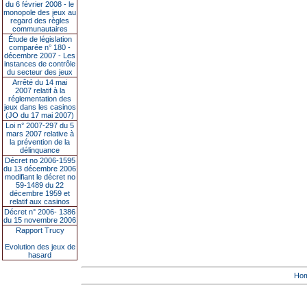
du 6 février 2008 - le
monopole des jeux au
regard des règles
communautaires
Étude de législation
comparée n° 180 -
décembre 2007 - Les
instances de contrôle
du secteur des jeux
Arrêté du 14 mai
2007 relatif à la
réglementation des
jeux dans les casinos
(JO du 17 mai 2007)
Loi n° 2007-297 du 5
mars 2007 relative à
la prévention de la
délinquance
Décret no 2006-1595
du 13 décembre 2006
modifiant le décret no
59-1489 du 22
décembre 1959 et
relatif aux casinos
Décret n° 2006- 1386
du 15 novembre 2006
Rapport Trucy
Evolution des jeux de
hasard
Ho