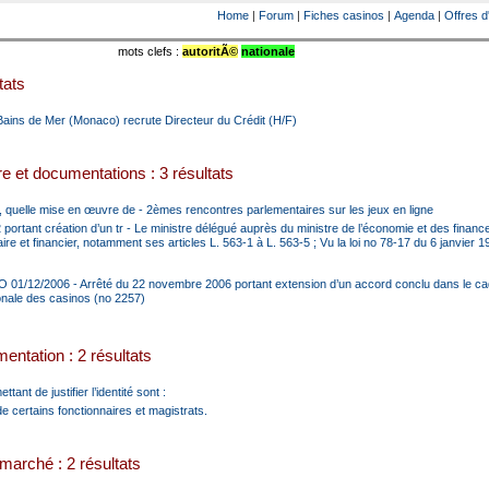
Home
|
Forum
|
Fiches casinos
|
Agenda
|
Offres d
mots clefs :
autoritÃ©
nationale
tats
ains de Mer (Monaco) recrute Directeur du Crédit (H/F)
e et documentations : 3 résultats
 quelle mise en œuvre de - 2èmes rencontres parlementaires sur les jeux en ligne
portant création d’un tr - Le ministre délégué auprès du ministre de l’économie et des finan
re et financier, notamment ses articles L. 563-1 à L. 563-5 ; Vu la loi no 78-17 du 6 janvier 1
O 01/12/2006 - Arrêté du 22 novembre 2006 portant extension d’un accord conclu dans le ca
ionale des casinos (no 2257)
entation : 2 résultats
tant de justifier l’identité sont :
de certains fonctionnaires et magistrats.
marché : 2 résultats