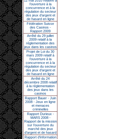
12 mai 2010 relative à
l’ouverture à la
concurrence et à la
régulation du secteur
des jeux d’argent et
de hasard en ligne
Fédération Suisse
des Casinos -
Rapport 2009
Arrêté du 29 juillet
2009 relatif à la
réglementation des
jeux dans les casinos
Projet de Loi du 30
mars 2009 relatif à
l’ouverture à la
concurrence et à la
régulation du secteur
des jeux d’argent et
de hasard en ligne
Arrêté du 24
décembre 2008 relatif
à la réglementation
des jeux dans les
casinos
Rapport Bauer - Juin
2008 - Jeux en ligne
et menaces
criminelles
Rapport Durieux -
MARS 2008 -
Rapport de la mission
sur l’ouverture du
marché des jeux
d’argent et de hasard
Rapport d'information