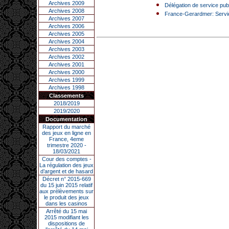
Archives 2009
Délégation de service publ
Archives 2008
France-Gerardmer: Servic
Archives 2007
Archives 2006
Archives 2005
Archives 2004
Archives 2003
Archives 2002
Archives 2001
Archives 2000
Archives 1999
Archives 1998
Classements
2018/2019
2019/2020
Documentation
Rapport du marché
des jeux en ligne en
France, 4eme
trimestre 2020 -
18/03/2021
Cour des comptes -
La régulation des jeux
d’argent et de hasard
Décret n° 2015-669
du 15 juin 2015 relatif
aux prélèvements sur
le produit des jeux
dans les casinos
Arrêté du 15 mai
2015 modifiant les
dispositions de