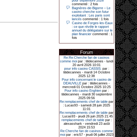
pour septembre 2026
Le plus gros gain gagné depuis plus
commenté : 2 fois
de 20 ans dans l’établissement.
Bagnères-de-Bigorre – Le
casino cherche son futur
exploitant : Les paris sont
lancés
commenté : 1 fois
Casino de Forges-les-Eaux
31-03-2026|
: ce que révèle le rapport
annuel du délégataire sur le
Série de jackpots au casino JOA de
plan financier
commenté : 1
Gujan-Mestras : ce mois de mars a
fois
été fructueux pour quelques
joueurs. D’abord avec 44 207 euros
remportés le dimanche 22 mars sur
une machine à sous pour une mise
Forum
initiale de 5,28 €. Puis quelques
Re:Re:Cherche fan de casinos
jours plus tard, le vendredi 27 mars,
comme moi
par : titidecannes - lundi
un joueur a décroché 12 086 euros
20 avril 2026 10:01
sur une autre machine à sous.
pour info casino CASSIS.
par :
titidecannes - mardi 14 Octobre
Enfin, troisième et dernier jackpot,
2025 12:38
record cette fois-ci, le samedi 28
Pour info concernant le casino de
mars dernier. Quelque 111 322
DEAUVILLE
par : titidecannes -
euros ont été remportés sur la table
mercredi 01 Octobre 2025 10:25
d’Ultimate Texas Hold’em Poker,
Pour info casino Enghien
par :
grâce à une mise de 5 euros sur la
titidecannes - mardi 30 septembre
case bonus et une quinte flush
2025 09:56
royale. Ces gains ont été annoncés
Re:remplacements chef de table
par
dans un communiqué diffusé par le
: Lucas93 - samedi 28 juin 2025
casino ce lundi 30 mars en soirée.
11:01
Re:remplacements chef de table
par
: Lucas93 - jeudi 26 juin 2025 21:45
remplacements chef de table
par :
11-01-2026|
alexasshark - vendredi 23 août
2024 15:53
Dimanche 11 janvier, en soirée, une
Re:Cherche fan de casinos comme
cliente retraitée de 78 ans, habitant
moi
par : eric57 - jeudi 06 juillet 2023