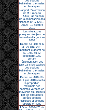
des stations
balnéaires, thermales
et climatiques
Rapport d'information
de M. François
TRUCY, fait au nom
de la commission des
finances n° 17 (2011-
2012) - 12 octobre
2011
Les niveaux et
pratiques des jeux de
hasard et d’argent en
2010
Décret no 2011-906
du 29 juillet 2011
modifiant le décret no
59-1489 du 22
décembre 1959
portant
réglementation des
jeux dans les casinos
des stations
balnéaires, thermales
et climatiques
Décret no 2010-605
du 4 juin 2010 relatif à
la proportion
maximale des
sommes versées en
moyenne aux joueurs
par les opérateurs
agréés de paris
hippiques et de paris
sportifs en ligne
LOI no 2010-476 du