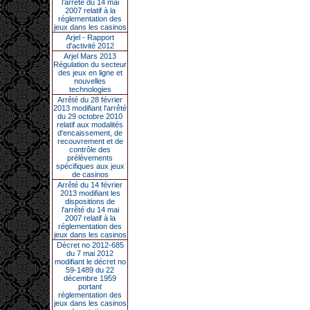
l’arrêté du 14 mai
2007 relatif à la
réglementation des
jeux dans les casinos
Arjel - Rapport
d'activité 2012
Arjel Mars 2013
Régulation du secteur
des jeux en ligne et
nouvelles
technologies
Arrêté du 28 février
2013 modifiant l'arrêté
du 29 octobre 2010
relatif aux modalités
d'encaissement, de
recouvrement et de
contrôle des
prélèvements
spécifiques aux jeux
de casinos
Arrêté du 14 février
2013 modifiant les
dispositions de
l'arrêté du 14 mai
2007 relatif à la
réglementation des
jeux dans les casinos
Décret no 2012-685
du 7 mai 2012
modifiant le décret no
59-1489 du 22
décembre 1959
portant
réglementation des
jeux dans les casinos