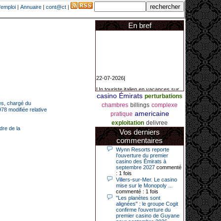
'emploi
|
Annuaire
|
cont@ct
|
En bref
22-07-2026|
Un touriste italien en vacances sur
la Côte d’Azur a remporté un
casino Émirats
perturbations
jackpot exceptionnel de 84.631
ces, chargé du
euros dans la nuit de samedi à
chambres
billings
complexe
978 modifiée relative
dimanche au Casino Barrière Le
americaine
pratique
Croisette à Cannes. Il s’agit d’un
nouveau record de gains de l’année
exploitation
delivree
2026 pour cet établissement.
dre de la
Vos derniers
commentaires
Wynn Resorts reporte
l’ouverture du premier
14-04-2026|
casino des Émirats à
septembre 2027
commenté
Dimanche 12 avril 2026, cette date
: 1 fois
restera gravée dans la mémoire de
Villers-sur-Mer. Le casino
ce joueur du casino de Saint-Quay-
mise sur le Monopoly ...
Portrieux (Côtes-d’Armor).
commenté : 1 fois
Ce quinquagénaire, habitant Plouha
"Les planètes sont
mais souhaitant garder l’anonymat,
alignées" : le groupe Cogit
a eu l’énorme surprise de décrocher
confirme l'ouverture du
un jackpot record de 82 426 €.
premier casino de Guyane