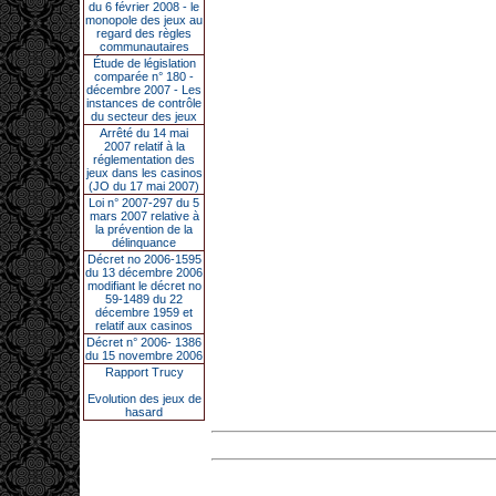
du 6 février 2008 - le
monopole des jeux au
regard des règles
communautaires
Étude de législation
comparée n° 180 -
décembre 2007 - Les
instances de contrôle
du secteur des jeux
Arrêté du 14 mai
2007 relatif à la
réglementation des
jeux dans les casinos
(JO du 17 mai 2007)
Loi n° 2007-297 du 5
mars 2007 relative à
la prévention de la
délinquance
Décret no 2006-1595
du 13 décembre 2006
modifiant le décret no
59-1489 du 22
décembre 1959 et
relatif aux casinos
Décret n° 2006- 1386
du 15 novembre 2006
Rapport Trucy
Evolution des jeux de
hasard