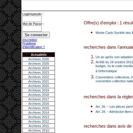
Login/speudo :
Offre(s) d'emploi : 1 résul
Mot de Passe :
Monte Carlo Société des B
Inscription
Problème
recherches dans l'annuair
d'identification ?
Actualités
Un an après son adoption,
Archives 2026
Arrêté du 19 octobre 2012 
Archives 2025
budget, Vu le code monétai
Archives 2024
à l’informatique
Archives 2023
Archives 2022
Conventions collectives J
convention collective nat
Archives 2021
Archives 2020
Archives 2019
Archives 2018
recherches dans la réglem
Archives 2017
Archives 2016
Art. 26. − Les pièces permet
Archives 2015
Art. 29. − Admission libre 
Archives 2014
Archives 2013
Archives 2012
recherches dans avis de 
Archives 2011
Archives 2010