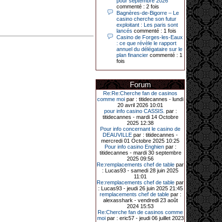
pour septembre 2026
Le plus gros gain gagné depuis plus
commenté : 2 fois
de 20 ans dans l’établissement.
Bagnères-de-Bigorre – Le
casino cherche son futur
exploitant : Les paris sont
lancés
commenté : 1 fois
Casino de Forges-les-Eaux
31-03-2026|
: ce que révèle le rapport
annuel du délégataire sur le
Série de jackpots au casino JOA de
plan financier
commenté : 1
Gujan-Mestras : ce mois de mars a
fois
été fructueux pour quelques
joueurs. D’abord avec 44 207 euros
remportés le dimanche 22 mars sur
une machine à sous pour une mise
Forum
initiale de 5,28 €. Puis quelques
jours plus tard, le vendredi 27 mars,
Re:Re:Cherche fan de casinos
un joueur a décroché 12 086 euros
comme moi
par : titidecannes - lundi
sur une autre machine à sous.
20 avril 2026 10:01
pour info casino CASSIS.
par :
Enfin, troisième et dernier jackpot,
titidecannes - mardi 14 Octobre
record cette fois-ci, le samedi 28
2025 12:38
mars dernier. Quelque 111 322
Pour info concernant le casino de
euros ont été remportés sur la table
DEAUVILLE
par : titidecannes -
d’Ultimate Texas Hold’em Poker,
mercredi 01 Octobre 2025 10:25
grâce à une mise de 5 euros sur la
Pour info casino Enghien
par :
case bonus et une quinte flush
titidecannes - mardi 30 septembre
royale. Ces gains ont été annoncés
2025 09:56
dans un communiqué diffusé par le
Re:remplacements chef de table
par
casino ce lundi 30 mars en soirée.
: Lucas93 - samedi 28 juin 2025
11:01
Re:remplacements chef de table
par
: Lucas93 - jeudi 26 juin 2025 21:45
remplacements chef de table
par :
11-01-2026|
alexasshark - vendredi 23 août
2024 15:53
Dimanche 11 janvier, en soirée, une
Re:Cherche fan de casinos comme
cliente retraitée de 78 ans, habitant
moi
par : eric57 - jeudi 06 juillet 2023