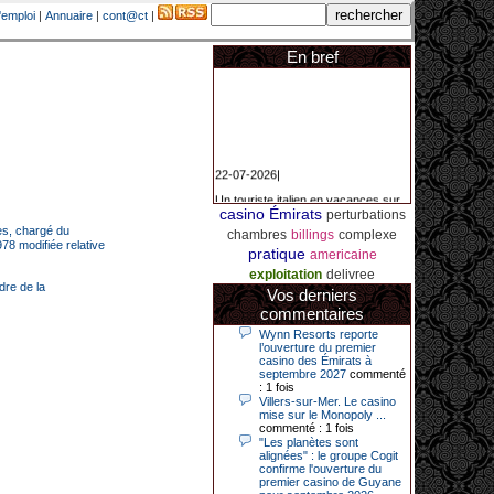
'emploi
|
Annuaire
|
cont@ct
|
En bref
22-07-2026|
Un touriste italien en vacances sur
la Côte d’Azur a remporté un
casino Émirats
perturbations
jackpot exceptionnel de 84.631
ces, chargé du
euros dans la nuit de samedi à
chambres
billings
complexe
dimanche au Casino Barrière Le
978 modifiée relative
pratique
americaine
Croisette à Cannes. Il s’agit d’un
nouveau record de gains de l’année
exploitation
delivree
2026 pour cet établissement.
dre de la
Vos derniers
commentaires
Wynn Resorts reporte
l’ouverture du premier
14-04-2026|
casino des Émirats à
septembre 2027
commenté
Dimanche 12 avril 2026, cette date
: 1 fois
restera gravée dans la mémoire de
ce joueur du casino de Saint-Quay-
Villers-sur-Mer. Le casino
Portrieux (Côtes-d’Armor).
mise sur le Monopoly ...
commenté : 1 fois
Ce quinquagénaire, habitant Plouha
"Les planètes sont
mais souhaitant garder l’anonymat,
alignées" : le groupe Cogit
a eu l’énorme surprise de décrocher
confirme l'ouverture du
un jackpot record de 82 426 €.
premier casino de Guyane