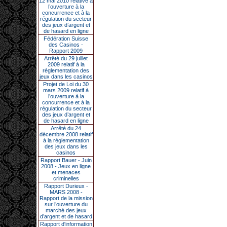
12 mai 2010 relative à
l’ouverture à la
concurrence et à la
régulation du secteur
des jeux d’argent et
de hasard en ligne
Fédération Suisse
des Casinos -
Rapport 2009
Arrêté du 29 juillet
2009 relatif à la
réglementation des
jeux dans les casinos
Projet de Loi du 30
mars 2009 relatif à
l’ouverture à la
concurrence et à la
régulation du secteur
des jeux d’argent et
de hasard en ligne
Arrêté du 24
décembre 2008 relatif
à la réglementation
des jeux dans les
casinos
Rapport Bauer - Juin
2008 - Jeux en ligne
et menaces
criminelles
Rapport Durieux -
MARS 2008 -
Rapport de la mission
sur l’ouverture du
marché des jeux
d’argent et de hasard
Rapport d'information