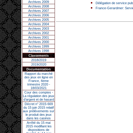
Archives 2009
Délégation de service publ
Archives 2008
France-Gerardmer: Servic
Archives 2007
Archives 2006
Archives 2005
Archives 2004
Archives 2003
Archives 2002
Archives 2001
Archives 2000
Archives 1999
Archives 1998
Classements
2018/2019
2019/2020
Documentation
Rapport du marché
des jeux en ligne en
France, 4eme
trimestre 2020 -
18/03/2021
Cour des comptes -
La régulation des jeux
d’argent et de hasard
Décret n° 2015-669
du 15 juin 2015 relatif
aux prélèvements sur
le produit des jeux
dans les casinos
Arrêté du 15 mai
2015 modifiant les
dispositions de