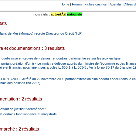
Home
|
Forum
|
Fiches casinos
|
Agenda
|
Offres d
mots clefs :
autoritÃ©
nationale
tats
ains de Mer (Monaco) recrute Directeur du Crédit (H/F)
e et documentations : 3 résultats
 quelle mise en œuvre de - 2èmes rencontres parlementaires sur les jeux en ligne
portant création d’un tr - Le ministre délégué auprès du ministre de l’économie et des finan
re et financier, notamment ses articles L. 563-1 à L. 563-5 ; Vu la loi no 78-17 du 6 janvier 1
O 01/12/2006 - Arrêté du 22 novembre 2006 portant extension d’un accord conclu dans le ca
ionale des casinos (no 2257)
entation : 2 résultats
tant de justifier l’identité sont :
de certains fonctionnaires et magistrats.
marché : 2 résultats