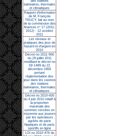
des stations
balnéaires, thermales
et climatiques
Rapport d'information
de M. François
TRUCY, fait au nom
de la commission des
finances n° 17 (2011-
2012) - 12 octobre
2011
Les niveaux et
pratiques des jeux de
hasard et d’argent en
2010
Décret no 2011-906
du 29 juillet 2011
modifiant le décret no
59-1489 du 22
décembre 1959
portant
réglementation des
jeux dans les casinos
des stations
balnéaires, thermales
et climatiques
Décret no 2010-605
du 4 juin 2010 relatif à
la proportion
maximale des
sommes versées en
moyenne aux joueurs
par les opérateurs
agréés de paris
hippiques et de paris
sportifs en ligne
LOI no 2010-476 du