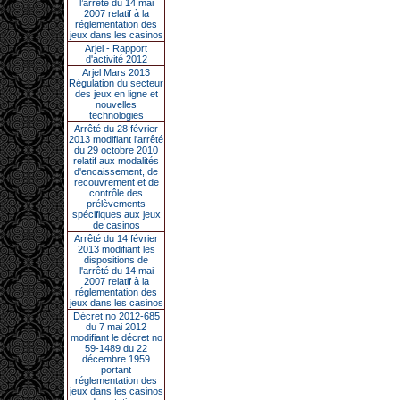
l’arrêté du 14 mai
2007 relatif à la
réglementation des
jeux dans les casinos
Arjel - Rapport
d'activité 2012
Arjel Mars 2013
Régulation du secteur
des jeux en ligne et
nouvelles
technologies
Arrêté du 28 février
2013 modifiant l'arrêté
du 29 octobre 2010
relatif aux modalités
d'encaissement, de
recouvrement et de
contrôle des
prélèvements
spécifiques aux jeux
de casinos
Arrêté du 14 février
2013 modifiant les
dispositions de
l'arrêté du 14 mai
2007 relatif à la
réglementation des
jeux dans les casinos
Décret no 2012-685
du 7 mai 2012
modifiant le décret no
59-1489 du 22
décembre 1959
portant
réglementation des
jeux dans les casinos