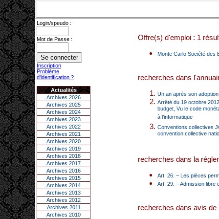
Login/speudo :
Offre(s) d'emploi : 1 résul
Mot de Passe :
Monte Carlo Société des B
Inscription
Problème
recherches dans l'annuair
d'identification ?
Actualités
Un an après son adoption,
Archives 2026
Arrêté du 19 octobre 2012 
Archives 2025
budget, Vu le code monétai
Archives 2024
à l’informatique
Archives 2023
Archives 2022
Conventions collectives J
convention collective nat
Archives 2021
Archives 2020
Archives 2019
Archives 2018
recherches dans la réglem
Archives 2017
Archives 2016
Art. 26. − Les pièces permet
Archives 2015
Art. 29. − Admission libre 
Archives 2014
Archives 2013
Archives 2012
recherches dans avis de 
Archives 2011
Archives 2010