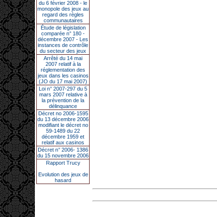
du 6 février 2008 - le
monopole des jeux au
regard des règles
communautaires
Étude de législation
comparée n° 180 -
décembre 2007 - Les
instances de contrôle
du secteur des jeux
Arrêté du 14 mai
2007 relatif à la
réglementation des
jeux dans les casinos
(JO du 17 mai 2007)
Loi n° 2007-297 du 5
mars 2007 relative à
la prévention de la
délinquance
Décret no 2006-1595
du 13 décembre 2006
modifiant le décret no
59-1489 du 22
décembre 1959 et
relatif aux casinos
Décret n° 2006- 1386
du 15 novembre 2006
Rapport Trucy
Evolution des jeux de
hasard