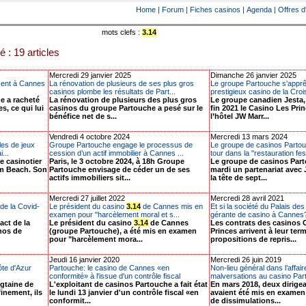
Home
|
Forum
|
Fiches casinos
|
Agenda
|
Offres d
mots clefs :
3.14
é : 19 articles
Mercredi 29 janvier 2025
Dimanche 26 janvier 2025
cent à Cannes
La rénovation de plusieurs de ses plus gros
Le groupe Partouche s'apprê
casinos plombe les résultats de Part...
prestigieux casino de la Crois
e a racheté
La rénovation de plusieurs des plus gros
Le groupe canadien Jesta, 
, ce qui lui
casinos du groupe Partouche a pesé sur le
fin 2021 le Casino Les Pri
bénéfice net de s...
l’hôtel JW Marr...
Vendredi 4 octobre 2024
Mercredi 13 mars 2024
les de jeux
Groupe Partouche engage le processus de
Le groupe de casinos Partouc
...
cession d’un actif immobilier à Cannes ...
tour dans la "restauration fest
 casinotier
Paris, le 3 octobre 2024, à 18h Groupe
Le groupe de casinos Par
lm Beach. Son
Partouche envisage de céder un de ses
mardi un partenariat avec 
actifs immobiliers sit...
la tête de sept...
Mercredi 27 juillet 2022
Mercredi 28 avril 2021
 de la Covid-
Le président du casino
3.14
de Cannes mis en
Et si la société du Palais des
examen pour "harcèlement moral et s...
gérante de casino à Cannes
act de la
Le président du casino
3.14
de Cannes
Les contrats des casinos C
inos de
(groupe Partouche), a été mis en examen
Princes arrivent à leur term
pour "harcèlement mora...
propositions de repris...
Jeudi 16 janvier 2020
Mercredi 26 juin 2019
ôte d'Azur
Partouche: le casino de Cannes «en
Non-lieu général dans l’affa
conformité» à l'issue d'un contrôle fiscal
malversations au casino Part
gtaine de
L'exploitant de casinos Partouche a fait état
En mars 2018, deux dirige
inement, ils
le lundi 13 janvier d'un contrôle fiscal «en
avaient été mis en examen
conformit...
de dissimulations...