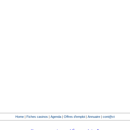
Home
|
Fiches casinos
|
Agenda
|
Offres d'emploi
|
Annuaire
|
cont@ct