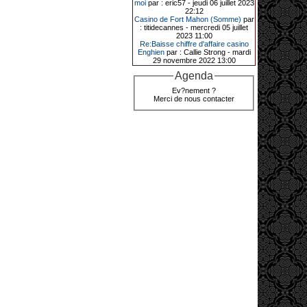
moi
par : eric57 - jeudi 06 juillet 2023
de décrocher un méga jackpot.
22:12
Casino de Fort Mahon (Somme)
par
Elle n’a misé que 88 centimes sur
: titidecannes - mercredi 05 juillet
une machine à sous et a remporté
2023 11:00
4_ 239 €?!
Re:Baisse chiffre d'affaire casino
Enghien
par : Callie Strong - mardi
29 novembre 2022 13:00
Agenda
10-01-2026|
Ev?nement ?
Au « Kasino » de Fréhel, une
Merci de nous contacter
vacancière a décroché le jackpot
en misant seulement 68
centimes. Elle remporte plus de
44 640 € grâce à la machine à
sous « Jin Ji Bao Xi ».
En ce début d’année 2026, le plus
gros jackpot du « Kasino » de
Fréhel a été décroché. Samedi 10
janvier en début de soirée,
l’heureuse gagnante, qui souhaite
garder l’anonymat, a remporté plus
de 44 640 € sur la machine à sous «
Jin Ji Bao Xi », installée en février
2025. La cliente, en vacances dans
la région, a misé 0,68 € avant de
remporter la somme. Un membre du
comité de direction, Flavie Jehan, lui
a remis le gain.