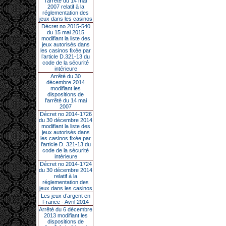
l’arrêté du 14 mai
2007 relatif à la
réglementation des
jeux dans les casinos
Décret no 2015-540
du 15 mai 2015
modifiant la liste des
jeux autorisés dans
les casinos fixée par
l’article D.321-13 du
code de la sécurité
intérieure
Arrêté du 30
décembre 2014
modifiant les
dispositions de
l’arrêté du 14 mai
2007
Décret no 2014-1726
du 30 décembre 2014
modifiant la liste des
jeux autorisés dans
les casinos fixée par
l’article D. 321-13 du
code de la sécurité
intérieure
Décret no 2014-1724
du 30 décembre 2014
relatif à la
réglementation des
jeux dans les casinos
Les jeux d’argent en
France - Avril 2014
Arrêté du 6 décembre
2013 modifiant les
dispositions de