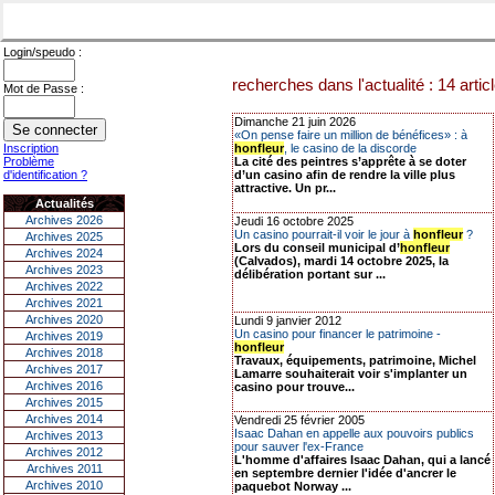
Login/speudo :
recherches dans l'actualité : 14 artic
Mot de Passe :
Dimanche 21 juin 2026
«On pense faire un million de bénéfices» : à
Inscription
honfleur
, le casino de la discorde
Problème
La cité des peintres s’apprête à se doter
d'identification ?
d’un casino afin de rendre la ville plus
attractive. Un pr...
Actualités
Archives 2026
Jeudi 16 octobre 2025
Un casino pourrait-il voir le jour à
honfleur
?
Archives 2025
Lors du conseil municipal d’
honfleur
Archives 2024
(Calvados), mardi 14 octobre 2025, la
Archives 2023
délibération portant sur ...
Archives 2022
Archives 2021
Archives 2020
Lundi 9 janvier 2012
Un casino pour financer le patrimoine -
Archives 2019
honfleur
Archives 2018
Travaux, équipements, patrimoine, Michel
Archives 2017
Lamarre souhaiterait voir s'implanter un
Archives 2016
casino pour trouve...
Archives 2015
Archives 2014
Vendredi 25 février 2005
Isaac Dahan en appelle aux pouvoirs publics
Archives 2013
pour sauver l'ex-France
Archives 2012
L'homme d'affaires Isaac Dahan, qui a lancé
Archives 2011
en septembre dernier l'idée d'ancrer le
Archives 2010
paquebot Norway ...