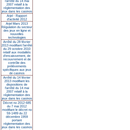
l’arrêté du 14 mai
2007 relatif à la
réglementation des
jeux dans les casinos
Arjel - Rapport
d'activité 2012
Arjel Mars 2013
Régulation du secteur
des jeux en ligne et
nouvelles
technologies
Arrêté du 28 février
2013 modifiant l'arrêté
du 29 octobre 2010
relatif aux modalités
d'encaissement, de
recouvrement et de
contrôle des
prélèvements
spécifiques aux jeux
de casinos
Arrêté du 14 février
2013 modifiant les
dispositions de
l'arrêté du 14 mai
2007 relatif à la
réglementation des
jeux dans les casinos
Décret no 2012-685
du 7 mai 2012
modifiant le décret no
59-1489 du 22
décembre 1959
portant
réglementation des
jeux dans les casinos