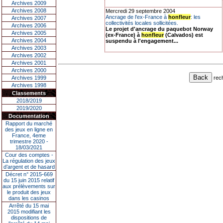
Archives 2009
Archives 2008
Mercredi 29 septembre 2004
Ancrage de l'ex-France à
honfleur
: les
Archives 2007
collectivités locales sollicitées.
Archives 2006
Le projet d'ancrage du paquebot Norway
Archives 2005
(ex-France) à
honfleur
(Calvados) est
Archives 2004
suspendu à l'engagement...
Archives 2003
Archives 2002
Archives 2001
Archives 2000
rec
Archives 1999
Archives 1998
Classements
2018/2019
2019/2020
Documentation
Rapport du marché
des jeux en ligne en
France, 4eme
trimestre 2020 -
18/03/2021
Cour des comptes -
La régulation des jeux
d’argent et de hasard
Décret n° 2015-669
du 15 juin 2015 relatif
aux prélèvements sur
le produit des jeux
dans les casinos
Arrêté du 15 mai
2015 modifiant les
dispositions de