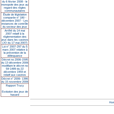
du 6 février 2008 - le
monopole des jeux au
regard des règles
communautaires
Étude de législation
comparée n° 180 -
décembre 2007 - Les
instances de contrôle
du secteur des jeux
Arrêté du 14 mai
2007 relatif à la
réglementation des
jeux dans les casinos
(JO du 17 mai 2007)
Loi n° 2007-297 du 5
mars 2007 relative à
la prévention de la
délinquance
Décret no 2006-1595
du 13 décembre 2006
modifiant le décret no
59-1489 du 22
décembre 1959 et
relatif aux casinos
Décret n° 2006- 1386
du 15 novembre 2006
Rapport Trucy
Evolution des jeux de
hasard
Ho