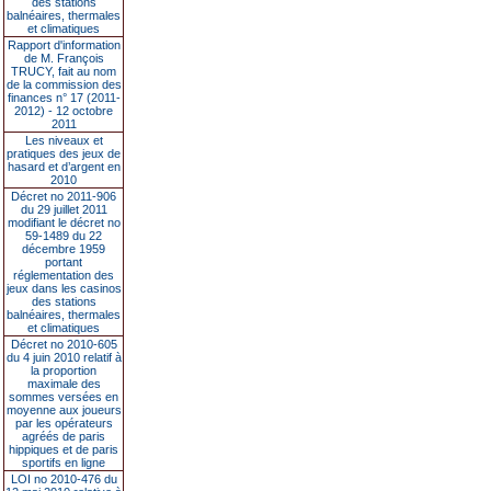
des stations
balnéaires, thermales
et climatiques
Rapport d'information
de M. François
TRUCY, fait au nom
de la commission des
finances n° 17 (2011-
2012) - 12 octobre
2011
Les niveaux et
pratiques des jeux de
hasard et d’argent en
2010
Décret no 2011-906
du 29 juillet 2011
modifiant le décret no
59-1489 du 22
décembre 1959
portant
réglementation des
jeux dans les casinos
des stations
balnéaires, thermales
et climatiques
Décret no 2010-605
du 4 juin 2010 relatif à
la proportion
maximale des
sommes versées en
moyenne aux joueurs
par les opérateurs
agréés de paris
hippiques et de paris
sportifs en ligne
LOI no 2010-476 du