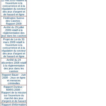
12 mai 2010 relative à
l’ouverture à la
concurrence et à la
régulation du secteur
des jeux d’argent et
de hasard en ligne
Fédération Suisse
des Casinos -
Rapport 2009
Arrêté du 29 juillet
2009 relatif à la
réglementation des
jeux dans les casinos
Projet de Loi du 30
mars 2009 relatif à
l’ouverture à la
concurrence et à la
régulation du secteur
des jeux d’argent et
de hasard en ligne
Arrêté du 24
décembre 2008 relatif
à la réglementation
des jeux dans les
casinos
Rapport Bauer - Juin
2008 - Jeux en ligne
et menaces
criminelles
Rapport Durieux -
MARS 2008 -
Rapport de la mission
sur l’ouverture du
marché des jeux
d’argent et de hasard
Rapport d'information