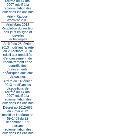
l’arrêté du 14 mai
2007 relatif à la
réglementation des
jeux dans les casinos
Arjel - Rapport
d'activité 2012
Arjel Mars 2013
Régulation du secteur
des jeux en ligne et
nouvelles
technologies
Arrêté du 28 février
2013 modifiant l'arrêté
du 29 octobre 2010
relatif aux modalités
d'encaissement, de
recouvrement et de
contrôle des
prélèvements
spécifiques aux jeux
de casinos
Arrêté du 14 février
2013 modifiant les
dispositions de
l'arrêté du 14 mai
2007 relatif à la
réglementation des
jeux dans les casinos
Décret no 2012-685
du 7 mai 2012
modifiant le décret no
59-1489 du 22
décembre 1959
portant
réglementation des
jeux dans les casinos