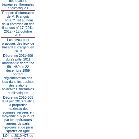
des stations
balnéaires, thermales
et climatiques
Rapport d'information
de M. François
TRUCY, fait au nom
de la commission des
finances n° 17 (2011-
2012) - 12 octobre
2011
Les niveaux et
pratiques des jeux de
hasard et d’argent en
2010
Décret no 2011-906
du 29 juillet 2011
modifiant le décret no
59-1489 du 22
décembre 1959
portant
réglementation des
jeux dans les casinos
des stations
balnéaires, thermales
et climatiques
Décret no 2010-605
du 4 juin 2010 relatif à
la proportion
maximale des
sommes versées en
moyenne aux joueurs
par les opérateurs
agréés de paris
hippiques et de paris
sportifs en ligne
LOI no 2010-476 du