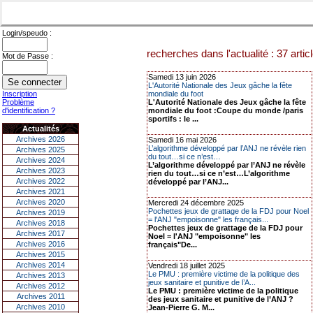
Login/speudo :
recherches dans l'actualité : 37 artic
Mot de Passe :
Samedi 13 juin 2026
L'Autorité Nationale des Jeux gâche la fête
Inscription
mondiale du foot
Problème
L'Autorité Nationale des Jeux gâche la fête
d'identification ?
mondiale du foot :Coupe du monde /paris
sportifs : le ...
Actualités
Archives 2026
Samedi 16 mai 2026
L’algorithme développé par l’ANJ ne révèle rien
Archives 2025
du tout…si ce n’est…
Archives 2024
L’algorithme développé par l’ANJ ne révèle
Archives 2023
rien du tout…si ce n’est…L’algorithme
Archives 2022
développé par l’ANJ...
Archives 2021
Archives 2020
Mercredi 24 décembre 2025
Pochettes jeux de grattage de la FDJ pour Noel
Archives 2019
= l'ANJ "empoisonne" les français...
Archives 2018
Pochettes jeux de grattage de la FDJ pour
Archives 2017
Noel = l'ANJ "empoisonne" les
Archives 2016
français"De...
Archives 2015
Archives 2014
Vendredi 18 juillet 2025
Le PMU : première victime de la politique des
Archives 2013
jeux sanitaire et punitive de l’A...
Archives 2012
Le PMU : première victime de la politique
Archives 2011
des jeux sanitaire et punitive de l’ANJ ?
Archives 2010
Jean-Pierre G. M...