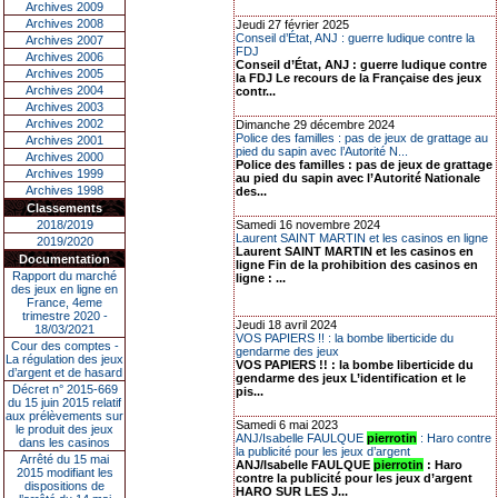
Archives 2009
Archives 2008
Jeudi 27 février 2025
Conseil d’État, ANJ : guerre ludique contre la
Archives 2007
FDJ
Archives 2006
Conseil d’État, ANJ : guerre ludique contre
Archives 2005
la FDJ Le recours de la Française des jeux
Archives 2004
contr...
Archives 2003
Archives 2002
Dimanche 29 décembre 2024
Police des familles : pas de jeux de grattage au
Archives 2001
pied du sapin avec l’Autorité N...
Archives 2000
Police des familles : pas de jeux de grattage
Archives 1999
au pied du sapin avec l’Autorité Nationale
Archives 1998
des...
Classements
2018/2019
Samedi 16 novembre 2024
Laurent SAINT MARTIN et les casinos en ligne
2019/2020
Laurent SAINT MARTIN et les casinos en
Documentation
ligne Fin de la prohibition des casinos en
Rapport du marché
ligne : ...
des jeux en ligne en
France, 4eme
trimestre 2020 -
Jeudi 18 avril 2024
18/03/2021
VOS PAPIERS !! : la bombe liberticide du
Cour des comptes -
gendarme des jeux
La régulation des jeux
VOS PAPIERS !! : la bombe liberticide du
d’argent et de hasard
gendarme des jeux L’identification et le
Décret n° 2015-669
pis...
du 15 juin 2015 relatif
aux prélèvements sur
Samedi 6 mai 2023
le produit des jeux
ANJ/Isabelle FAULQUE
pierrotin
: Haro contre
dans les casinos
la publicité pour les jeux d’argent
Arrêté du 15 mai
ANJ/Isabelle FAULQUE
pierrotin
: Haro
2015 modifiant les
contre la publicité pour les jeux d’argent
dispositions de
HARO SUR LES J...