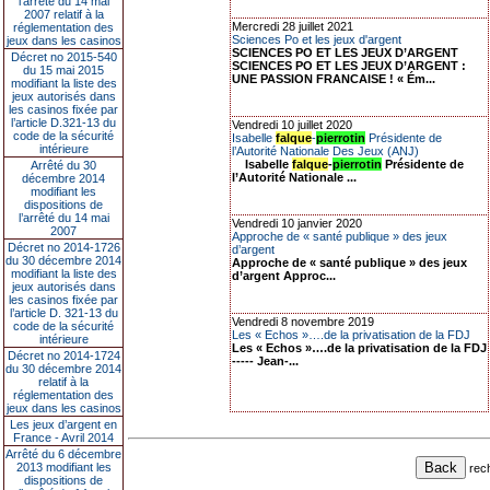
l’arrêté du 14 mai
2007 relatif à la
Mercredi 28 juillet 2021
réglementation des
Sciences Po et les jeux d'argent
jeux dans les casinos
SCIENCES PO ET LES JEUX D’ARGENT
Décret no 2015-540
SCIENCES PO ET LES JEUX D’ARGENT :
du 15 mai 2015
UNE PASSION FRANCAISE ! « Ém...
modifiant la liste des
jeux autorisés dans
les casinos fixée par
l’article D.321-13 du
Vendredi 10 juillet 2020
code de la sécurité
Isabelle
falque
-
pierrotin
Présidente de
intérieure
l’Autorité Nationale Des Jeux (ANJ)
Isabelle
falque
-
pierrotin
Présidente de
Arrêté du 30
l’Autorité Nationale ...
décembre 2014
modifiant les
dispositions de
l’arrêté du 14 mai
Vendredi 10 janvier 2020
2007
Approche de « santé publique » des jeux
Décret no 2014-1726
d’argent
du 30 décembre 2014
Approche de « santé publique » des jeux
modifiant la liste des
d’argent Approc...
jeux autorisés dans
les casinos fixée par
l’article D. 321-13 du
Vendredi 8 novembre 2019
code de la sécurité
Les « Echos »….de la privatisation de la FDJ
intérieure
Les « Echos »….de la privatisation de la FDJ
Décret no 2014-1724
----- Jean-...
du 30 décembre 2014
relatif à la
réglementation des
jeux dans les casinos
Les jeux d’argent en
France - Avril 2014
Arrêté du 6 décembre
2013 modifiant les
rec
dispositions de