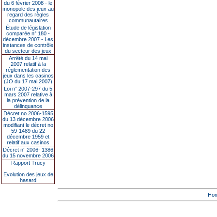
du 6 février 2008 - le
monopole des jeux au
regard des règles
communautaires
Étude de législation
comparée n° 180 -
décembre 2007 - Les
instances de contrôle
du secteur des jeux
Arrêté du 14 mai
2007 relatif à la
réglementation des
jeux dans les casinos
(JO du 17 mai 2007)
Loi n° 2007-297 du 5
mars 2007 relative à
la prévention de la
délinquance
Décret no 2006-1595
du 13 décembre 2006
modifiant le décret no
59-1489 du 22
décembre 1959 et
relatif aux casinos
Décret n° 2006- 1386
du 15 novembre 2006
Rapport Trucy
Evolution des jeux de
hasard
Ho