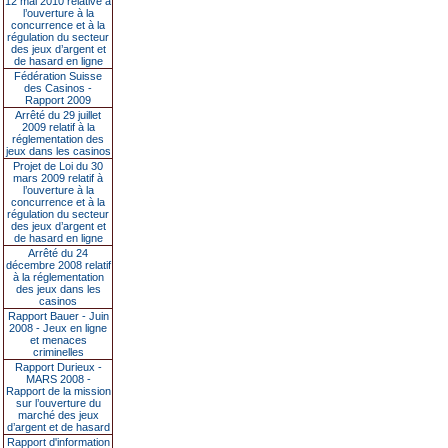
12 mai 2010 relative à
l’ouverture à la
concurrence et à la
régulation du secteur
des jeux d’argent et
de hasard en ligne
Fédération Suisse
des Casinos -
Rapport 2009
Arrêté du 29 juillet
2009 relatif à la
réglementation des
jeux dans les casinos
Projet de Loi du 30
mars 2009 relatif à
l’ouverture à la
concurrence et à la
régulation du secteur
des jeux d’argent et
de hasard en ligne
Arrêté du 24
décembre 2008 relatif
à la réglementation
des jeux dans les
casinos
Rapport Bauer - Juin
2008 - Jeux en ligne
et menaces
criminelles
Rapport Durieux -
MARS 2008 -
Rapport de la mission
sur l’ouverture du
marché des jeux
d’argent et de hasard
Rapport d'information