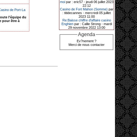
Trémuson, a eu l’énorme surprise
moi
par : eric57 - jeudi 06 juillet 2023
de décrocher un méga jackpot.
22:12
Casino de Fort Mahon (Somme)
par
Casino de Port-La
Elle n’a misé que 88 centimes sur
: titidecannes - mercredi 05 juillet
une machine à sous et a remporté
2023 11:00
toute l'équipe du
4_ 239 €?!
Re:Baisse chiffre d'affaire casino
 pour être à
Enghien
par : Callie Strong - mardi
29 novembre 2022 13:00
Agenda
10-01-2026|
Ev?nement ?
Au « Kasino » de Fréhel, une
Merci de nous contacter
vacancière a décroché le jackpot
en misant seulement 68
centimes. Elle remporte plus de
44 640 € grâce à la machine à
sous « Jin Ji Bao Xi ».
En ce début d’année 2026, le plus
gros jackpot du « Kasino » de
Fréhel a été décroché. Samedi 10
janvier en début de soirée,
l’heureuse gagnante, qui souhaite
garder l’anonymat, a remporté plus
de 44 640 € sur la machine à sous «
Jin Ji Bao Xi », installée en février
2025. La cliente, en vacances dans
la région, a misé 0,68 € avant de
remporter la somme. Un membre du
comité de direction, Flavie Jehan, lui
a remis le gain.