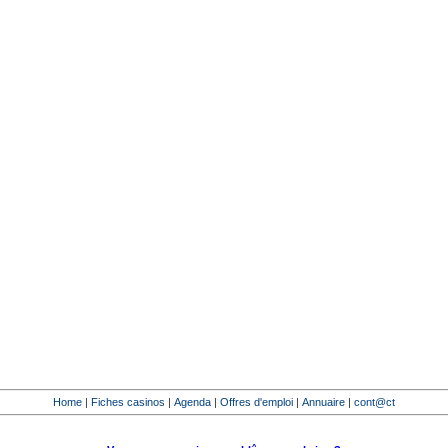
Home
|
Fiches casinos
|
Agenda
|
Offres d'emploi
|
Annuaire
|
cont@ct