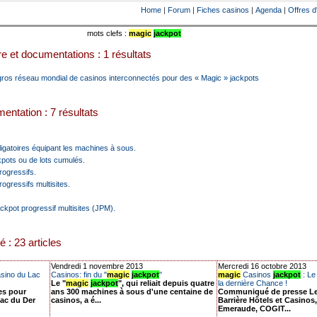
Home
|
Forum
|
Fiches casinos
|
Agenda
|
Offres d
mots clefs :
magic
jackpot
e et documentations : 1 résultats
gros réseau mondial de casinos interconnectés pour des « Magic » jackpots
entation : 7 résultats
obligatoires équipant les machines à sous.
kpots ou de lots cumulés.
rogressifs.
rogressifs multisites.
ackpot progressif multisites (JPM).
é : 23 articles
Vendredi 1 novembre 2013
Mercredi 16 octobre 2013
asino du Lac
Casinos: fin du "
magic
jackpot
"
magic
Casinos
jackpot
: Le
Le "
magic
jackpot
", qui reliait depuis quatre
la dernière Chance !
ées pour
ans 300 machines à sous d'une centaine de
Communiqué de presse Le
lac du Der
casinos, a é...
Barrière Hôtels et Casinos
Emeraude, COGIT...