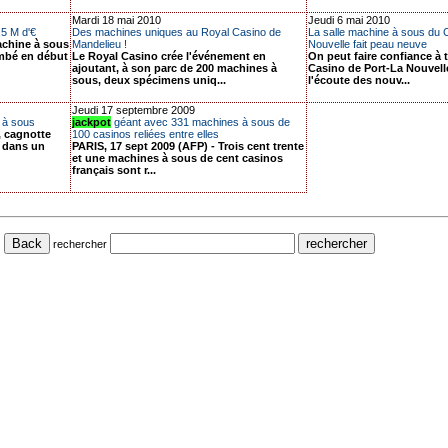
Mardi 18 mai 2010
Jeudi 6 mai 2010
,5 M d'€
Des machines uniques au Royal Casino de
La salle machine à sous du 
achine à sous
Mandelieu !
Nouvelle fait peau neuve
ombé en début
Le Royal Casino crée l'événement en
On peut faire confiance à 
ajoutant, à son parc de 200 machines à
Casino de Port-La Nouvelle
sous, deux spécimens uniq...
l'écoute des nouv...
Jeudi 17 septembre 2009
 à sous
jackpot
géant avec 331 machines à sous de
, cagnotte
100 casinos reliées entre elles
 dans un
PARIS, 17 sept 2009 (AFP) - Trois cent trente
et une machines à sous de cent casinos
français sont r...
rechercher