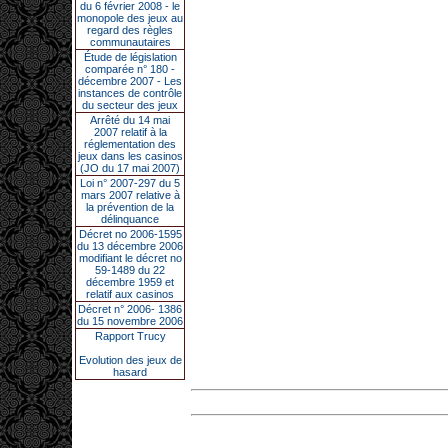
du 6 février 2008 - le
monopole des jeux au
regard des règles
communautaires
Étude de législation
comparée n° 180 -
décembre 2007 - Les
instances de contrôle
du secteur des jeux
Arrêté du 14 mai
2007 relatif à la
réglementation des
jeux dans les casinos
(JO du 17 mai 2007)
Loi n° 2007-297 du 5
mars 2007 relative à
la prévention de la
délinquance
Décret no 2006-1595
du 13 décembre 2006
modifiant le décret no
59-1489 du 22
décembre 1959 et
relatif aux casinos
Décret n° 2006- 1386
du 15 novembre 2006
Rapport Trucy
Evolution des jeux de
hasard