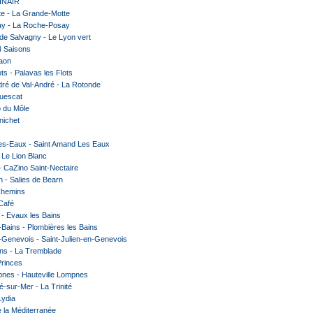
EINAIR
te - La Grande-Motte
ay - La Roche-Posay
de Salvagny - Le Lyon vert
4 Saisons
raon
ts - Palavas les Flots
dré de Val-André - La Rotonde
ouescat
o du Môle
nichet
es-Eaux - Saint Amand Les Eaux
 Le Lion Blanc
- CaZino Saint-Nectaire
 - Salies de Bearn
Chemins
Café
 - Evaux les Bains
Bains - Plombières les Bains
n-Genevois - Saint-Julien-en-Genevois
ns - La Tremblade
Princes
pnes - Hauteville Lompnes
é-sur-Mer - La Trinité
Lydia
e la Méditerranée