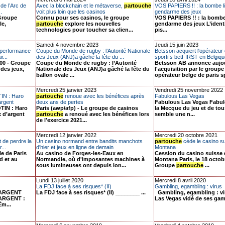
de l’Arc de
Avec la blockchain et le métaverse,
partouche
VOS PAPIERS !! : la bombe li
.
voit plus loin que les casinos
gendarme des jeux
 Groupe
Connu pour ses casinos, le groupe
VOS PAPIERS !! : la bombe 
le,
partouche
explore les nouvelles
gendarme des jeux L’identif
technologies pour toucher sa clien...
pis...
Samedi 4 novembre 2023
Jeudi 15 juin 2023
 performance
Coupe du Monde de rugby : l’Autorité Nationale
Betsson acquiert l'opérateur 
r...
des Jeux (ANJ)a gâché la fête du ...
sportifs betFIRST en Belgique
h00 - Groupe
Coupe du Monde de rugby : l’Autorité
Betsson AB annonce aujo
 des jeux,
Nationale des Jeux (ANJ)a gâché la fête du
l'acquisition par le group
ballon ovale ...
opérateur belge de paris sp
Mercredi 25 janvier 2023
Vendredi 25 novembre 2022
IN : Haro
partouche
renoue avec les bénéfices après
Fabulous Las Vegas
argent
deux ans de pertes
Fabulous Las Vegas Fabulo
TIN : Haro
Paris (awp/afp) - Le groupe de casinos
la Mecque du jeu et de tou
x d’argent
partouche
a renoué avec les bénéfices lors
semble une n...
de l'exercice 2021...
Mercredi 12 janvier 2022
Mercredi 20 octobre 2021
 de perdre la
Un casino normand entre bandits manchots
partouche
cède le casino s
...
d'hier et jeux en ligne de demain
Montana
le de Paris
Au casino de Forges-les-Eaux en
Cession du casino suisse 
d et au
Normandie, où d'imposantes machines à
Montana Paris, le 18 octob
sous lumineuses ont depuis lon...
Groupe
partouche
...
Lundi 13 juillet 2020
Mercredi 8 avril 2020
La FDJ face à ses risques* (II)
Gambling, egambling : virus
’ARGENT
La FDJ face à ses risques* (II) ________ ...
Gambling, egambling : vi
ARGENT :
Las Vegas vidé de ses gamb
m...