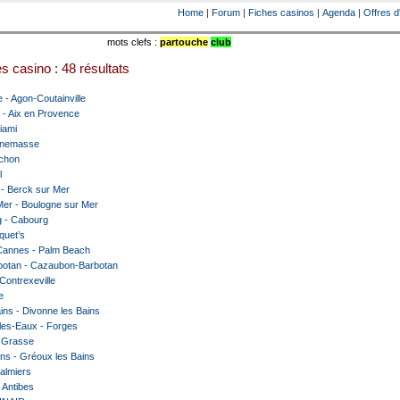
Home
|
Forum
|
Fiches casinos
|
Agenda
|
Offres d
mots clefs :
partouche
club
s casino : 48 résultats
 - Agon-Coutainville
 - Aix en Provence
iami
nnemasse
achon
l
- Berck sur Mer
er - Boulogne sur Mer
 - Cabourg
quet’s
 Cannes - Palm Beach
botan - Cazaubon-Barbotan
Contrexeville
e
ins - Divonne les Bains
les-Eaux - Forges
- Grasse
ns - Gréoux les Bains
almiers
 Antibes