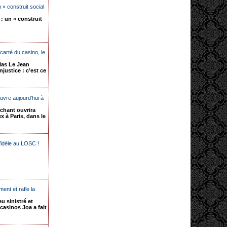
 « construit social
 : un « construit
écarté du casino, le
las Le Jean
justice : c’est ce
uvre aujourd'hui à
chant ouvrira
x à Paris, dans le
 fidèle au LOSC !
ment et rafle la
u sinistré et
e casinos Joa a fait