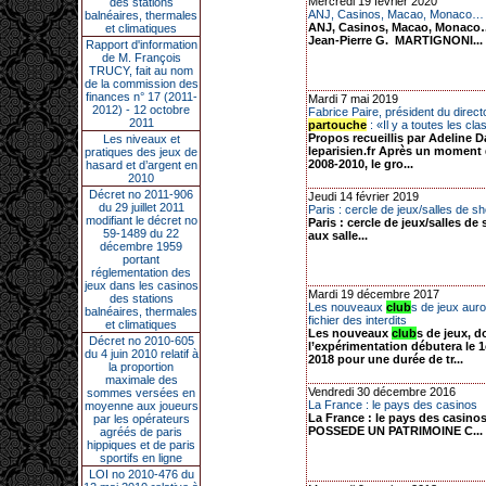
Mercredi 19 février 2020
des stations
ANJ, Casinos, Macao, Monaco…
balnéaires, thermales
ANJ, Casinos, Macao, Monac
et climatiques
Jean-Pierre G. MARTIGNONI...
Rapport d'information
de M. François
TRUCY, fait au nom
de la commission des
finances n° 17 (2011-
Mardi 7 mai 2019
2012) - 12 octobre
Fabrice Paire, président du direct
2011
partouche
: «Il y a toutes les cla
Propos recueillis par Adeline D
Les niveaux et
leparisien.fr Après un moment 
pratiques des jeux de
2008-2010, le gro...
hasard et d’argent en
2010
Décret no 2011-906
Jeudi 14 février 2019
du 29 juillet 2011
Paris : cercle de jeux/salles de sh
modifiant le décret no
Paris : cercle de jeux/salles de
59-1489 du 22
aux salle...
décembre 1959
portant
réglementation des
jeux dans les casinos
Mardi 19 décembre 2017
des stations
Les nouveaux
club
s de jeux aur
balnéaires, thermales
fichier des interdits
et climatiques
Les nouveaux
club
s de jeux, d
Décret no 2010-605
l’expérimentation débutera le 1
du 4 juin 2010 relatif à
2018 pour une durée de tr...
la proportion
maximale des
Vendredi 30 décembre 2016
sommes versées en
La France : le pays des casinos
moyenne aux joueurs
La France : le pays des casi
par les opérateurs
POSSEDE UN PATRIMOINE C...
agréés de paris
hippiques et de paris
sportifs en ligne
LOI no 2010-476 du