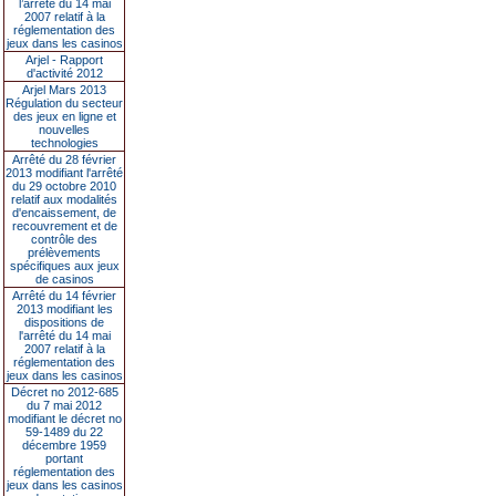
l’arrêté du 14 mai
2007 relatif à la
réglementation des
jeux dans les casinos
Arjel - Rapport
d'activité 2012
Arjel Mars 2013
Régulation du secteur
des jeux en ligne et
nouvelles
technologies
Arrêté du 28 février
2013 modifiant l'arrêté
du 29 octobre 2010
relatif aux modalités
d'encaissement, de
recouvrement et de
contrôle des
prélèvements
spécifiques aux jeux
de casinos
Arrêté du 14 février
2013 modifiant les
dispositions de
l'arrêté du 14 mai
2007 relatif à la
réglementation des
jeux dans les casinos
Décret no 2012-685
du 7 mai 2012
modifiant le décret no
59-1489 du 22
décembre 1959
portant
réglementation des
jeux dans les casinos