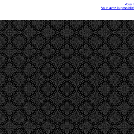
Vous r
Vous avez la possibili