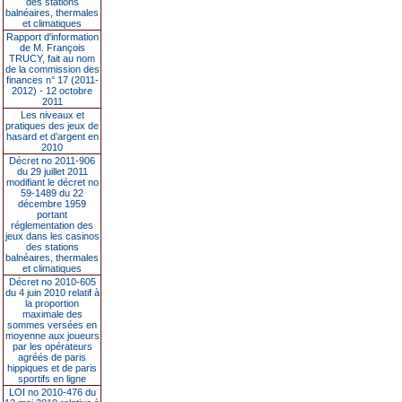
des stations
balnéaires, thermales
et climatiques
Rapport d'information
de M. François
TRUCY, fait au nom
de la commission des
finances n° 17 (2011-
2012) - 12 octobre
2011
Les niveaux et
pratiques des jeux de
hasard et d’argent en
2010
Décret no 2011-906
du 29 juillet 2011
modifiant le décret no
59-1489 du 22
décembre 1959
portant
réglementation des
jeux dans les casinos
des stations
balnéaires, thermales
et climatiques
Décret no 2010-605
du 4 juin 2010 relatif à
la proportion
maximale des
sommes versées en
moyenne aux joueurs
par les opérateurs
agréés de paris
hippiques et de paris
sportifs en ligne
LOI no 2010-476 du