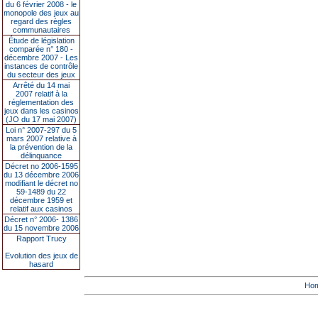
du 6 février 2008 - le
monopole des jeux au
regard des règles
communautaires
Étude de législation
comparée n° 180 -
décembre 2007 - Les
instances de contrôle
du secteur des jeux
Arrêté du 14 mai
2007 relatif à la
réglementation des
jeux dans les casinos
(JO du 17 mai 2007)
Loi n° 2007-297 du 5
mars 2007 relative à
la prévention de la
délinquance
Décret no 2006-1595
du 13 décembre 2006
modifiant le décret no
59-1489 du 22
décembre 1959 et
relatif aux casinos
Décret n° 2006- 1386
du 15 novembre 2006
Rapport Trucy
Evolution des jeux de
hasard
Ho