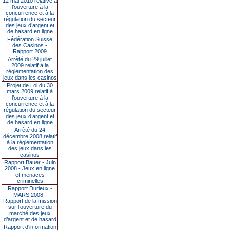
12 mai 2010 relative à
l’ouverture à la
concurrence et à la
régulation du secteur
des jeux d’argent et
de hasard en ligne
Fédération Suisse
des Casinos -
Rapport 2009
Arrêté du 29 juillet
2009 relatif à la
réglementation des
jeux dans les casinos
Projet de Loi du 30
mars 2009 relatif à
l’ouverture à la
concurrence et à la
régulation du secteur
des jeux d’argent et
de hasard en ligne
Arrêté du 24
décembre 2008 relatif
à la réglementation
des jeux dans les
casinos
Rapport Bauer - Juin
2008 - Jeux en ligne
et menaces
criminelles
Rapport Durieux -
MARS 2008 -
Rapport de la mission
sur l’ouverture du
marché des jeux
d’argent et de hasard
Rapport d'information