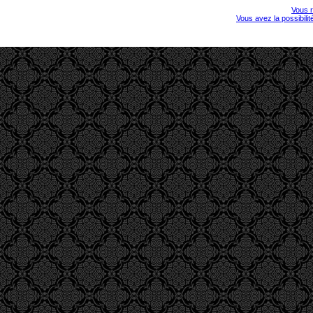
Vous r
Vous avez la possibili