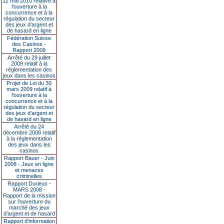
12 mai 2010 relative à
l’ouverture à la
concurrence et à la
régulation du secteur
des jeux d’argent et
de hasard en ligne
Fédération Suisse
des Casinos -
Rapport 2009
Arrêté du 29 juillet
2009 relatif à la
réglementation des
jeux dans les casinos
Projet de Loi du 30
mars 2009 relatif à
l’ouverture à la
concurrence et à la
régulation du secteur
des jeux d’argent et
de hasard en ligne
Arrêté du 24
décembre 2008 relatif
à la réglementation
des jeux dans les
casinos
Rapport Bauer - Juin
2008 - Jeux en ligne
et menaces
criminelles
Rapport Durieux -
MARS 2008 -
Rapport de la mission
sur l’ouverture du
marché des jeux
d’argent et de hasard
Rapport d'information