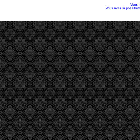
Vous r
Vous avez la possibili