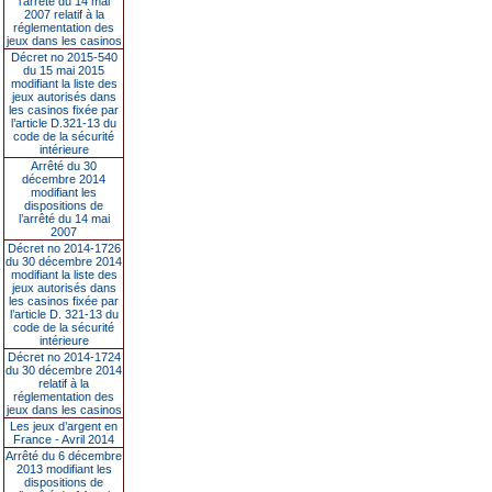
l’arrêté du 14 mai
2007 relatif à la
réglementation des
jeux dans les casinos
Décret no 2015-540
du 15 mai 2015
modifiant la liste des
jeux autorisés dans
les casinos fixée par
l’article D.321-13 du
code de la sécurité
intérieure
Arrêté du 30
décembre 2014
modifiant les
dispositions de
l’arrêté du 14 mai
2007
Décret no 2014-1726
du 30 décembre 2014
modifiant la liste des
jeux autorisés dans
les casinos fixée par
l’article D. 321-13 du
code de la sécurité
intérieure
Décret no 2014-1724
du 30 décembre 2014
relatif à la
réglementation des
jeux dans les casinos
Les jeux d’argent en
France - Avril 2014
Arrêté du 6 décembre
2013 modifiant les
dispositions de