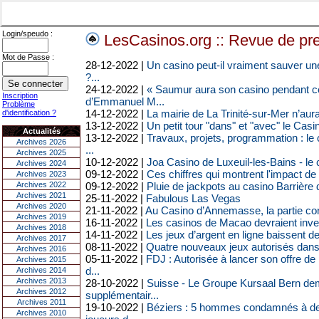
Login/speudo :
LesCasinos.org :: Revue de pr
Mot de Passe :
28-12-2022 |
Un casino peut-il vraiment sauver un
?...
24-12-2022 |
« Saumur aura son casino pendant c
Inscription
d’Emmanuel M...
Problème
14-12-2022 |
La mairie de La Trinité-sur-Mer n’aura
d'identification ?
13-12-2022 |
Un petit tour "dans" et "avec" le Casi
Actualités
13-12-2022 |
Travaux, projets, programmation : le
Archives 2026
...
Archives 2025
10-12-2022 |
Joa Casino de Luxeuil-les-Bains - le 
Archives 2024
09-12-2022 |
Ces chiffres qui montrent l'impact de 
Archives 2023
Archives 2022
09-12-2022 |
Pluie de jackpots au casino Barrière
Archives 2021
25-11-2022 |
Fabulous Las Vegas
Archives 2020
21-11-2022 |
Au Casino d’Annemasse, la partie con
Archives 2019
16-11-2022 |
Les casinos de Macao devraient investi
Archives 2018
14-11-2022 |
Les jeux d’argent en ligne baissent 
Archives 2017
08-11-2022 |
Quatre nouveaux jeux autorisés dans 
Archives 2016
05-11-2022 |
FDJ : Autorisée à lancer son offre de
Archives 2015
d...
Archives 2014
Archives 2013
28-10-2022 |
Suisse - Le Groupe Kursaal Bern de
Archives 2012
supplémentair...
Archives 2011
19-10-2022 |
Béziers : 5 hommes condamnés à de l
Archives 2010