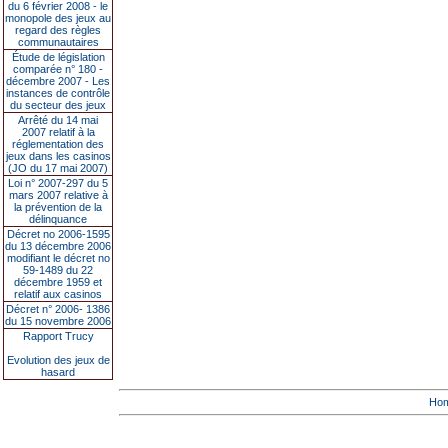
du 6 février 2008 - le
monopole des jeux au
regard des règles
communautaires
Étude de législation
comparée n° 180 -
décembre 2007 - Les
instances de contrôle
du secteur des jeux
Arrêté du 14 mai
2007 relatif à la
réglementation des
jeux dans les casinos
(JO du 17 mai 2007)
Loi n° 2007-297 du 5
mars 2007 relative à
la prévention de la
délinquance
Décret no 2006-1595
du 13 décembre 2006
modifiant le décret no
59-1489 du 22
décembre 1959 et
relatif aux casinos
Décret n° 2006- 1386
du 15 novembre 2006
Rapport Trucy
Evolution des jeux de
hasard
Ho