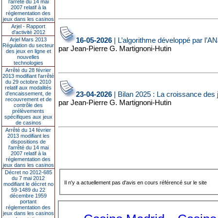
l’arrêté du 14 mai
2007 relatif à la
réglementation des
jeux dans les casinos
Arjel - Rapport
d'activité 2012
16-05-2026
| L’algorithme développé par l’AN
Arjel Mars 2013
Régulation du secteur
par Jean-Pierre G. Martignoni-Hutin
des jeux en ligne et
nouvelles
technologies
Arrêté du 28 février
2013 modifiant l'arrêté
du 29 octobre 2010
relatif aux modalités
23-04-2026
| Bilan 2025 : La croissance des j
d'encaissement, de
recouvrement et de
par Jean-Pierre G. Martignoni-Hutin
contrôle des
prélèvements
spécifiques aux jeux
de casinos
Arrêté du 14 février
2013 modifiant les
dispositions de
l'arrêté du 14 mai
2007 relatif à la
réglementation des
jeux dans les casinos
Décret no 2012-685
du 7 mai 2012
Il n'y a actuellement pas d'avis en cours référencé sur le site
modifiant le décret no
59-1489 du 22
décembre 1959
portant
réglementation des
jeux dans les casinos