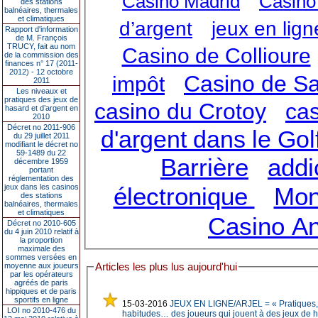
Casino Madrid
Casino
des stations
balnéaires, thermales
et climatiques
d’argent
jeux en lign
Rapport d'information
de M. François
TRUCY, fait au nom
Casino de Collioure
de la commission des
finances n° 17 (2011-
2012) - 12 octobre
Casino de Sa
impôt
2011
Les niveaux et
pratiques des jeux de
casino du Crotoy
cas
hasard et d’argent en
2010
Décret no 2011-906
d'argent dans le Gol
du 29 juillet 2011
modifiant le décret no
59-1489 du 22
Barrière
addi
décembre 1959
portant
réglementation des
électronique
Mon
jeux dans les casinos
des stations
balnéaires, thermales
et climatiques
Casino An
Décret no 2010-605
du 4 juin 2010 relatif à
la proportion
maximale des
sommes versées en
Articles les plus lus aujourd'hui
moyenne aux joueurs
par les opérateurs
agréés de paris
hippiques et de paris
sportifs en ligne
15-03-2016
JEUX EN LIGNE/ARJEL = « Pratiques, comportements,
LOI no 2010-476 du
habitudes… des joueurs qui jouent à des jeux de 