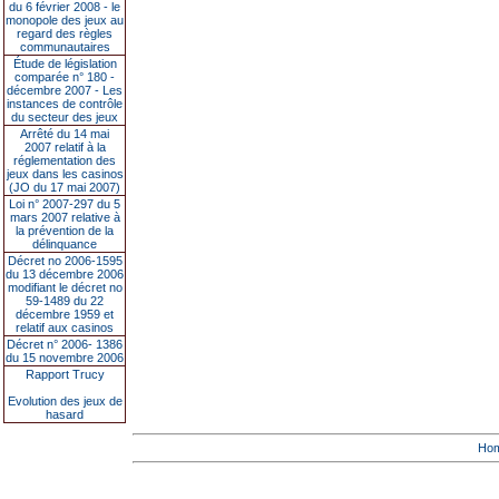
du 6 février 2008 - le
monopole des jeux au
regard des règles
communautaires
Étude de législation
comparée n° 180 -
décembre 2007 - Les
instances de contrôle
du secteur des jeux
Arrêté du 14 mai
2007 relatif à la
réglementation des
jeux dans les casinos
(JO du 17 mai 2007)
Loi n° 2007-297 du 5
mars 2007 relative à
la prévention de la
délinquance
Décret no 2006-1595
du 13 décembre 2006
modifiant le décret no
59-1489 du 22
décembre 1959 et
relatif aux casinos
Décret n° 2006- 1386
du 15 novembre 2006
Rapport Trucy
Evolution des jeux de
hasard
Ho