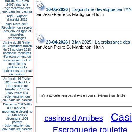
l’arrêté du 14 mai
2007 relatif à la
réglementation des
16-05-2026
| L’algorithme développé par l’AN
jeux dans les casinos
par Jean-Pierre G. Martignoni-Hutin
Arjel - Rapport
d'activité 2012
Arjel Mars 2013
Régulation du secteur
des jeux en ligne et
nouvelles
technologies
23-04-2026
| Bilan 2025 : La croissance des j
Arrêté du 28 février
2013 modifiant l'arrêté
par Jean-Pierre G. Martignoni-Hutin
du 29 octobre 2010
relatif aux modalités
d'encaissement, de
recouvrement et de
contrôle des
prélèvements
spécifiques aux jeux
de casinos
Arrêté du 14 février
2013 modifiant les
dispositions de
l'arrêté du 14 mai
2007 relatif à la
Il n'y a actuellement pas d'avis en cours référencé sur le site
réglementation des
jeux dans les casinos
Décret no 2012-685
du 7 mai 2012
modifiant le décret no
Cas
59-1489 du 22
casinos d'Antibes
décembre 1959
portant
réglementation des
Escroquerie roulette
jeux dans les casinos