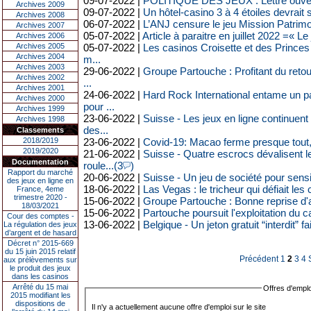
09-07-2022 |
POLITIQUE DES JEUX : Lettre ouver
Archives 2009
09-07-2022 |
Un hôtel-casino 3 à 4 étoiles devrait s
Archives 2008
06-07-2022 |
L’ANJ censure le jeu Mission Patrim
Archives 2007
05-07-2022 |
Article à paraitre en juillet 2022 =« Le 
Archives 2006
Archives 2005
05-07-2022 |
Les casinos Croisette et des Princes
Archives 2004
m...
Archives 2003
29-06-2022 |
Groupe Partouche : Profitant du reto
Archives 2002
...
Archives 2001
24-06-2022 |
Hard Rock International entame un 
Archives 2000
pour ...
Archives 1999
23-06-2022 |
Suisse - Les jeux en ligne continuent
Archives 1998
des...
Classements
2018/2019
23-06-2022 |
Covid-19: Macao ferme presque tout,
2019/2020
21-06-2022 |
Suisse - Quatre escrocs dévalisent l
Documentation
roule...(3
)
Rapport du marché
20-06-2022 |
Suisse - Un jeu de société pour sensi
des jeux en ligne en
18-06-2022 |
Las Vegas : le tricheur qui défiait les
France, 4eme
trimestre 2020 -
15-06-2022 |
Groupe Partouche : Bonne reprise d'ac
18/03/2021
15-06-2022 |
Partouche poursuit l'exploitation du ca
Cour des comptes -
13-06-2022 |
Belgique - Un jeton gratuit “interdit” fa
La régulation des jeux
d’argent et de hasard
Décret n° 2015-669
du 15 juin 2015 relatif
Précédent
1
2
3
4
aux prélèvements sur
le produit des jeux
dans les casinos
Arrêté du 15 mai
Offres d'emplo
2015 modifiant les
dispositions de
Il n'y a actuellement aucune offre d'emploi sur le site