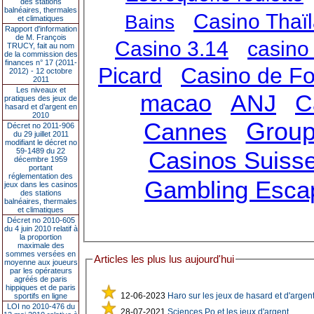
des stations
balnéaires, thermales
Casino Thaï
Bains
et climatiques
Rapport d'information
de M. François
Casino 3.14
casino
TRUCY, fait au nom
de la commission des
finances n° 17 (2011-
Picard
Casino de F
2012) - 12 octobre
2011
Les niveaux et
macao
ANJ
C
pratiques des jeux de
hasard et d’argent en
2010
Group
Cannes
Décret no 2011-906
du 29 juillet 2011
modifiant le décret no
Casinos Suiss
59-1489 du 22
décembre 1959
portant
réglementation des
Gambling Esca
jeux dans les casinos
des stations
balnéaires, thermales
et climatiques
Décret no 2010-605
du 4 juin 2010 relatif à
la proportion
maximale des
sommes versées en
Articles les plus lus aujourd'hui
moyenne aux joueurs
par les opérateurs
agréés de paris
hippiques et de paris
12-06-2023
Haro sur les jeux de hasard et d'argent
sportifs en ligne
LOI no 2010-476 du
28-07-2021
Sciences Po et les jeux d'argent