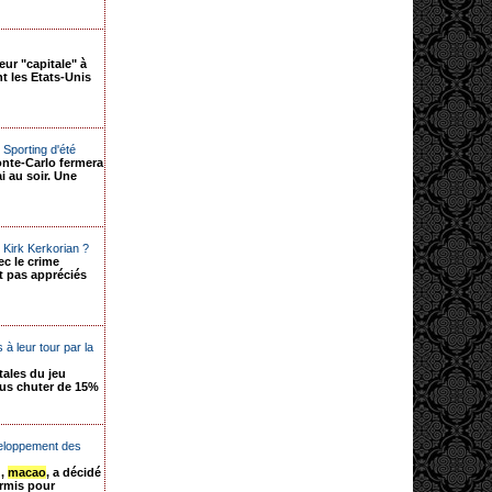
eur "capitale" à
t les Etats-Unis
 Sporting d'été
onte-Carlo fermera
i au soir. Une
 Kirk Kerkorian ?
ec le crime
 pas appréciés
à leur tour par la
tales du jeu
nus chuter de 15%
veloppement des
u,
macao
, a décidé
ermis pour