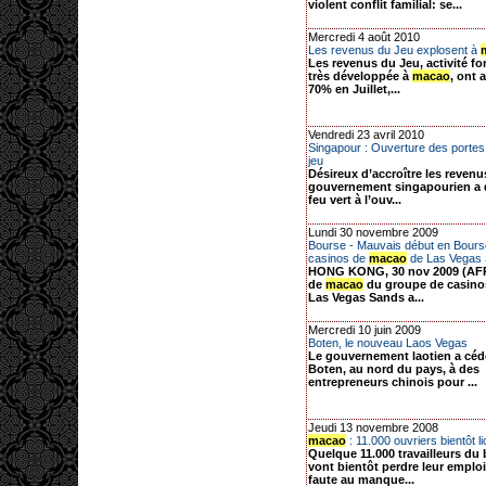
violent conflit familial: se...
Mercredi 4 août 2010
Les revenus du Jeu explosent à
Les revenus du Jeu, activité for
très développée à
macao
, ont
70% en Juillet,...
Vendredi 23 avril 2010
Singapour : Ouverture des portes 
jeu
Désireux d’accroître les revenus 
gouvernement singapourien a
feu vert à l’ouv...
Lundi 30 novembre 2009
Bourse - Mauvais début en Bours
casinos de
macao
de Las Vegas
HONG KONG, 30 nov 2009 (AFP) 
de
macao
du groupe de casino
Las Vegas Sands a...
Mercredi 10 juin 2009
Boten, le nouveau Laos Vegas
Le gouvernement laotien a cédé 
Boten, au nord du pays, à des
entrepreneurs chinois pour ...
Jeudi 13 novembre 2008
macao
: 11.000 ouvriers bientôt l
Quelque 11.000 travailleurs du
vont bientôt perdre leur emploi
faute au manque...