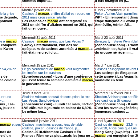
sommes importa...
d'être chargée en p...
Mardi 3 janvier 2012
Lundi 7 novembre 2011
e la crise
Casinos à
macao
: chiffre d'affaires record en
Poker: Adrien Allain parmi le
se dégrade,
2011 mais croissance ralentie
WPT - En remportant dima
 pouvoir
Les casinos de
macao
ont enregistré en
étape française du World p
2011 un chiffre d'affaires record en 2011, qui
Amnéville, Adrien All...
fait une nouve...
Mercredi 31 août 2011
Mardi 23 août 2011
ee à
macao
Casinos :
macao
mieux que Las Vegas ?
Bwin.party : Steve Wynn bluffe
d complexe
Galaxy Entertainment, l'un des six
(Zonebourse.com) - L’hom
n Ho Kwon
opérateurs de casinos autorisés à
macao
, a
américain souhaite-t-il vr
fait état mercredi d'u...
du groupe né récemm...
Mercredi 15 juin 2011
Mardi 7 juin 2011
de 54,2% en
Le gouvernement de
macao
veut augmenter
Casinos : Singapour devant
les impôts sur les casinos
Les casinos de Singapour 
us de
(Zonebourse.com) - Lors d’une conférence
cette année à Las Vegas l
nne colonie
qui s’est tenue la semaine dernière à
macao
,
mondiale en term...
le gouvernemen...
Jeudi 3 mars 2011
Mercredi 16 février 2011
tuer une
Sheldon Adelson accusé de corruption, le titre
Sheldon Adelson peut se félic
«...
Las Vegas Sand dévisse
ses casinos à Singapour
nis , Las-
(Zonebourse.com) - Lundi 1er mars, l’action
(Zonebourse.com) - 8 milli
n, jeux de
LVS clôturait la journée en baisse de 6,30%.
C’est les revenus générés 
Le même jou...
immenses casinos ...
Mercredi 5 janvier 2011
Lundi 3 janvier 2011
macao
et ses
Casinos, machines a sous, jeux de table,
Casinos de
macao
: 23,5 m
roulette, poker , casinos de france, p...
en 2010, 4 fois plus que Las
nos de
Casino.2010.décembre Casinos = En
Hong Kong (awp/afp) - Le
re d'un
France : Rien ne va plus...mais les jeux ne ...
macao
ont enregistré en 2