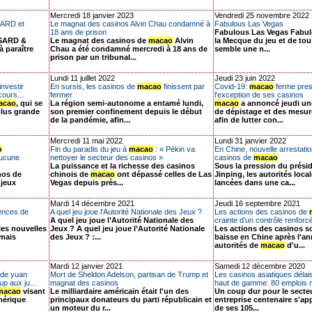
Mercredi 18 janvier 2023
Vendredi 25 novembre 2022
ARD et
Le magnat des casinos Alvin Chau condamné à
Fabulous Las Vegas
18 ans de prison
Fabulous Las Vegas Fabulo
SARD &
Le magnat des casinos de
macao
Alvin
la Mecque du jeu et de tou
 paraître
Chau a été condamné mercredi à 18 ans de
semble une n...
prison par un tribunal...
Lundi 11 juillet 2022
Jeudi 23 juin 2022
investir
En sursis, les casinos de
macao
finissent par
Covid-19:
macao
ferme pres
cours...
fermer
l'exception de ses casinos
acao
, qui se
La région semi-autonome a entamé lundi,
macao
a annoncé jeudi u
plus grande
son premier confinement depuis le début
de dépistage et des mesure
de la pandémie, afin...
afin de lutter con...
Mercredi 11 mai 2022
Lundi 31 janvier 2022
o
Fin du paradis du jeu à
macao
: « Pékin va
En Chine, nouvelle arrestati
aucune
nettoyer le secteur des casinos »
casinos de
macao
La puissance et la richesse des casinos
Sous la pression du présid
nos de
chinois de
macao
ont dépassé celles de Las
Jinping, les autorités loca
 jeux
Vegas depuis près...
lancées dans une ca...
Mardi 14 décembre 2021
Jeudi 16 septembre 2021
cences de
A quel jeu joue l’Autorité Nationale des Jeux ?
Les actions des casinos de
A quel jeu joue l’Autorité Nationale des
crainte d’un contrôle renforcé
les nouvelles
Jeux ? A quel jeu joue l’Autorité Nationale
Les actions des casinos so
rmais
des Jeux ? :...
baisse en Chine après l'an
autorités de
macao
d'u...
Mardi 12 janvier 2021
Samedi 12 décembre 2020
 de yuan
Mort de Sheldon Adelson, partisan de Trump et
Les casinos asiatiques délais
p aux ju...
magnat des casinos
haut de gamme: 80 emplois 
macao
visant
Le milliardaire américain était l'un des
Un coup dur pour le secte
mérique
principaux donateurs du parti républicain et
entreprise centenaire s'app
un moteur du r...
de ses 105...