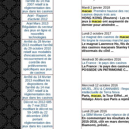
l’arrêté du 14 mai
2007 relatif à la
Mardi 2 janvier 2018
réglementation des
macao
: Première hausse des rec
jeux dans les casinos
casinos depuis trois ans
Arjel - Rapport
HONG KONG (Reuters) - Les re
d'activité 2012
jeux à
macao
ont augmenté de 
Arjel Mars 2013
dernier pour atteindre ...
Régulation du secteur
des jeux en ligne et
Lundi 2 octobre 2017
nouvelles
Le magnat des casinos de
maca
technologies
Ho lorgne le nouveau marché jap
Arrêté du 28 février
Le magnat Lawrence Ho, fils de
2013 modifiant l'arrêté
des casinos macanais Stanley 
du 29 octobre 2010
désormais du côté ...
relatif aux modalités
d'encaissement, de
recouvrement et de
Vendredi 30 décembre 2016
contrôle des
La France : le pays des casinos
prélèvements
La France : le pays des casi
spécifiques aux jeux
POSSEDE UN PATRIMOINE C...
de casinos
Arrêté du 14 février
2013 modifiant les
dispositions de
Mercredi 12 octobre 2016
l'arrêté du 14 mai
ARJEL, JEU & CANNABIS : l’impo
2007 relatif à la
intellectuelle de Terra Nova
réglementation des
Paris,
macao
, la Tour Eiffel…e
jeux dans les casinos
Hidalgo Alors que Paris a rejeté 
Décret no 2012-685
du 7 mai 2012
modifiant le décret no
Lundi 20 juin 2016
59-1489 du 22
La SBM Monte Carlo relance de d
décembre 1959
En commentant les résultats de
portant
2015-2016, clôt en mars dernie
réglementation des
Biamonti, présid...
jeux dans les casinos