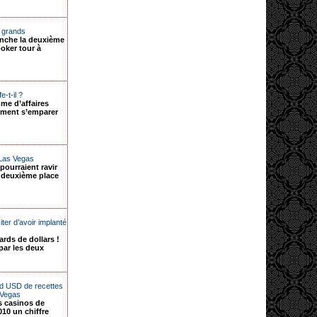
s grands
nche la deuxième
oker tour à
-t-il ?
me d’affaires
aiment s’emparer
 Las Vegas
pourraient ravir
a deuxième place
iter d’avoir implanté
ards de dollars !
par les deux
rd USD de recettes
 Vegas
s casinos de
010 un chiffre