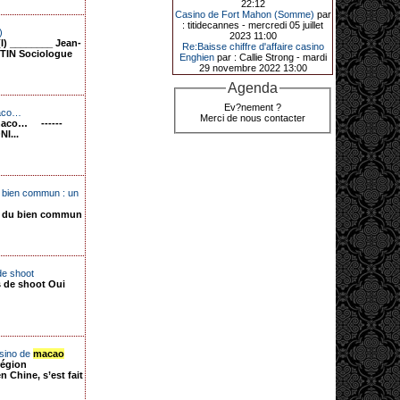
22:12
de décrocher un méga jackpot.
Casino de Fort Mahon (Somme)
par
: titidecannes - mercredi 05 juillet
Elle n’a misé que 88 centimes sur
)
2023 11:00
une machine à sous et a remporté
(I) ________ Jean-
Re:Baisse chiffre d'affaire casino
4_ 239 €?!
TIN Sociologue
Enghien
par : Callie Strong - mardi
29 novembre 2022 13:00
Agenda
10-01-2026|
Ev?nement ?
aco…
Merci de nous contacter
Au « Kasino » de Fréhel, une
naco… ------
vacancière a décroché le jackpot
I...
en misant seulement 68
centimes. Elle remporte plus de
44 640 € grâce à la machine à
sous « Jin Ji Bao Xi ».
u bien commun : un
En ce début d’année 2026, le plus
gros jackpot du « Kasino » de
ce du bien commun
Fréhel a été décroché. Samedi 10
janvier en début de soirée,
l’heureuse gagnante, qui souhaite
garder l’anonymat, a remporté plus
de 44 640 € sur la machine à sous «
Jin Ji Bao Xi », installée en février
 de shoot
2025. La cliente, en vacances dans
es de shoot Oui
la région, a misé 0,68 € avant de
remporter la somme. Un membre du
comité de direction, Flavie Jehan, lui
a remis le gain.
asino de
macao
région
 Chine, s’est fait