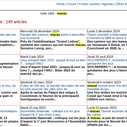
Home
|
Forum
|
Fiches casinos
|
Agenda
|
Offres d
mots clefs :
macao
é : 149 articles
Mercredi 18 décembre 2024
Lundi 2 décembre 2024
mbe bien les
Paradis des casinos,
macao
peine à diversifier
"Notre notoriété à l’internation
son économie
Comment la SBM se lance à l
a tombe bien
Près de l'emblématique "Grand Lisboa",
Des casinos sur des bateau
radition...
symbole des casinos qui ont enrichi
macao
,
un restaurant à Dubaï, un 
Suzanne Leong, pro...
Courchevel en 2026, la ...
Mardi 4 juin 2024
Jeudi 18 avril 2024
Jeux d’argent bilan 2023 : jusque-là tout va bien
VOS PAPIERS !! : la bombe li
ugmentation
?....malgré l’ANJ
gendarme des jeux
ie fausse
Jeux d’argent bilan 2023 : jusque-là tout va
VOS PAPIERS !! : la bombe 
bien ?....malgré l’ANJ : Bilan 2023 du
gendarme des jeux L’identif
marché des je...
pis...
Vendredi 15 mars 2024
Vendredi 6 octobre 2023
le mur, j’ai
À plus de 160 ans, la Société des bains de mer
macao
renoue avec son titre
..
se sent pousser des ailes hors de...
mondiale du jeu
l contre une
Après le rachat du Palace des neiges à
Une fois levées les restrict
u gain et
Courchevel, le fleuron de la principauté
Covid qui l'avait mise à l'a
monégasque va ouvrir...
célèbre son retour...
Mardi 23 mai 2023
Lundi 23 janvier 2023
nformatiques
Assemblée Nationale : colloque sur les jeux
A
macao
, l'avenir incertain
d’argent le 1° juin (mise à jour...
les cartes
, 13
Assemblée Nationale : colloque sur les jeux
A
macao
, la joie de revoir
e de pirates
d’argent le 1° juin Rencontres à l’Assemblée
monde pour le Nouvel An l
..
Natio...
affadie par les ...