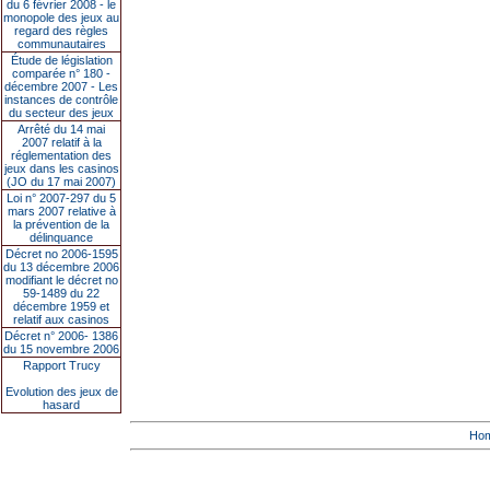
du 6 février 2008 - le
monopole des jeux au
regard des règles
communautaires
Étude de législation
comparée n° 180 -
décembre 2007 - Les
instances de contrôle
du secteur des jeux
Arrêté du 14 mai
2007 relatif à la
réglementation des
jeux dans les casinos
(JO du 17 mai 2007)
Loi n° 2007-297 du 5
mars 2007 relative à
la prévention de la
délinquance
Décret no 2006-1595
du 13 décembre 2006
modifiant le décret no
59-1489 du 22
décembre 1959 et
relatif aux casinos
Décret n° 2006- 1386
du 15 novembre 2006
Rapport Trucy
Evolution des jeux de
hasard
Ho