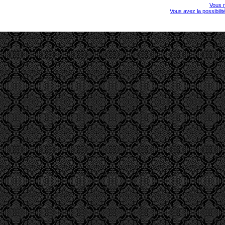
Vous r
Vous avez la possibili