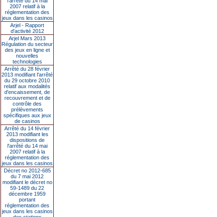
l’arrêté du 14 mai
2007 relatif à la
réglementation des
jeux dans les casinos
Arjel - Rapport
d'activité 2012
Arjel Mars 2013
Régulation du secteur
des jeux en ligne et
nouvelles
technologies
Arrêté du 28 février
2013 modifiant l'arrêté
du 29 octobre 2010
relatif aux modalités
d'encaissement, de
recouvrement et de
contrôle des
prélèvements
spécifiques aux jeux
de casinos
Arrêté du 14 février
2013 modifiant les
dispositions de
l'arrêté du 14 mai
2007 relatif à la
réglementation des
jeux dans les casinos
Décret no 2012-685
du 7 mai 2012
modifiant le décret no
59-1489 du 22
décembre 1959
portant
réglementation des
jeux dans les casinos