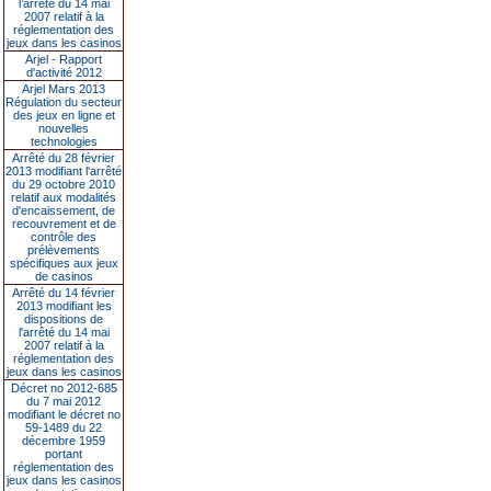
l’arrêté du 14 mai
2007 relatif à la
réglementation des
jeux dans les casinos
Arjel - Rapport
d'activité 2012
Arjel Mars 2013
Régulation du secteur
des jeux en ligne et
nouvelles
technologies
Arrêté du 28 février
2013 modifiant l'arrêté
du 29 octobre 2010
relatif aux modalités
d'encaissement, de
recouvrement et de
contrôle des
prélèvements
spécifiques aux jeux
de casinos
Arrêté du 14 février
2013 modifiant les
dispositions de
l'arrêté du 14 mai
2007 relatif à la
réglementation des
jeux dans les casinos
Décret no 2012-685
du 7 mai 2012
modifiant le décret no
59-1489 du 22
décembre 1959
portant
réglementation des
jeux dans les casinos