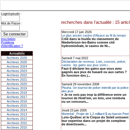
Login/speudo :
recherches dans l'actualité : 15 artic
Mot de Passe :
Mercredi 17 juin 2026
Le plus ancien casino d’Alsace au fil du temps
Inscription
Créé dans la foulée du classement de
Problème
Niederbronn-les-Bains comme cité
d'identification ?
hydrominérale, le casino de Ni...
Actualités
Archives 2026
Samedi 7 mai 2022
Déclaration de revenus. Loto, courses, poker,
Archives 2025
casino : les gains aux jeux sont-i...
Archives 2024
Faut-il déclarer les gains que vous avez
Archives 2023
gagnés aux jeux de hasard ou aux cartes ?
Archives 2022
En fonction des j...
Archives 2021
Archives 2020
Samedi 29 novembre 2008
Plouha. Un tournoi de poker interdit par la police
Archives 2019
des jeux
Archives 2018
« Je ne vois pas trop la différence entre un
Archives 2017
tournoi de Hold’em, un loto, une tombola
Archives 2016
ou un concours...
Archives 2015
Archives 2014
Jeudi 23 juin 2005
Montréal : Projet de 1,2 milliard $ au bassin Peel
Archives 2013
Loto-Québec et le Cirque du Soleil unissent
Archives 2012
leur expertise dans un projet de complexe
Archives 2011
de divertissem...
Archives 2010