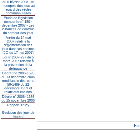
du 6 février 2008 - le
monopole des jeux au
regard des règles
communautaires
Étude de législation
comparée n° 180 -
décembre 2007 - Les
instances de contrôle
du secteur des jeux
Arrêté du 14 mai
2007 relatif à la
réglementation des
jeux dans les casinos
(JO du 17 mai 2007)
Loi n° 2007-297 du 5
mars 2007 relative à
la prévention de la
délinquance
Décret no 2006-1595
du 13 décembre 2006
modifiant le décret no
59-1489 du 22
décembre 1959 et
relatif aux casinos
Décret n° 2006- 1386
du 15 novembre 2006
Rapport Trucy
Evolution des jeux de
hasard
Ho