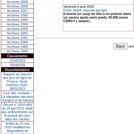
Archives 2009
Archives 2008
Vendredi 8 août 2003
Omar Sharif, mauvais perdant.
Archives 2007
Il donne un coup de tête à un policier dans
Archives 2006
un casino après avoir perdu 30.000 euros
Archives 2005
CERGY L'acteur...
Archives 2004
Archives 2003
Archives 2002
Archives 2001
Archives 2000
rec
Archives 1999
Archives 1998
Classements
2018/2019
2019/2020
Documentation
Rapport du marché
des jeux en ligne en
France, 4eme
trimestre 2020 -
18/03/2021
Cour des comptes -
La régulation des jeux
d’argent et de hasard
Décret n° 2015-669
du 15 juin 2015 relatif
aux prélèvements sur
le produit des jeux
dans les casinos
Arrêté du 15 mai
2015 modifiant les
dispositions de