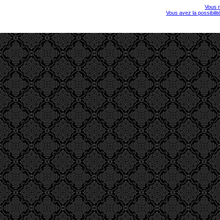
Vous r
Vous avez la possibili