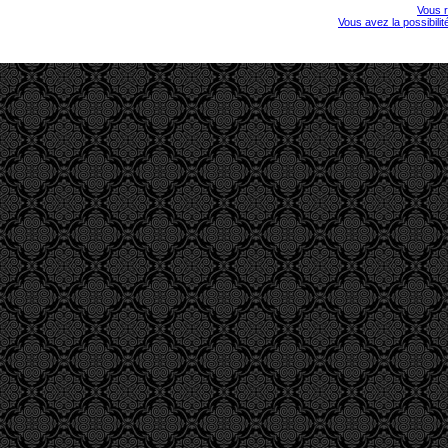
Vous r
Vous avez la possibili