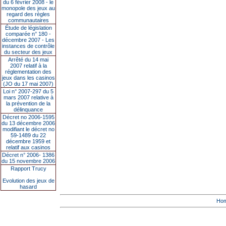
du 6 février 2008 - le
monopole des jeux au
regard des règles
communautaires
Étude de législation
comparée n° 180 -
décembre 2007 - Les
instances de contrôle
du secteur des jeux
Arrêté du 14 mai
2007 relatif à la
réglementation des
jeux dans les casinos
(JO du 17 mai 2007)
Loi n° 2007-297 du 5
mars 2007 relative à
la prévention de la
délinquance
Décret no 2006-1595
du 13 décembre 2006
modifiant le décret no
59-1489 du 22
décembre 1959 et
relatif aux casinos
Décret n° 2006- 1386
du 15 novembre 2006
Rapport Trucy
Evolution des jeux de
hasard
Ho