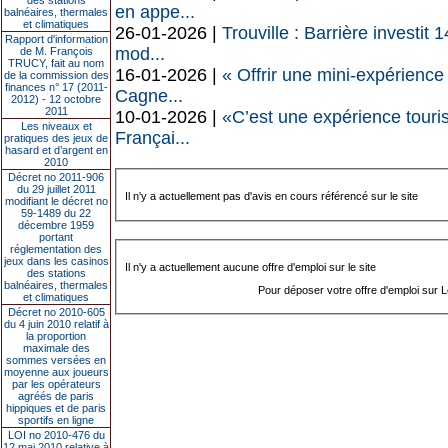
des stations
en appe...
balnéaires, thermales
et climatiques
26-01-2026 |
Trouville : Barrière investit 
Rapport d'information
mod...
de M. François
TRUCY, fait au nom
16-01-2026 |
« Offrir une mini-expérience
de la commission des
finances n° 17 (2011-
Cagne...
2012) - 12 octobre
2011
10-01-2026 |
«C’est une expérience touri
Les niveaux et
Françai...
pratiques des jeux de
hasard et d’argent en
2010
Décret no 2011-906
du 29 juillet 2011
Il n'y a actuellement pas d'avis en cours référencé sur le site
modifiant le décret no
59-1489 du 22
décembre 1959
portant
réglementation des
jeux dans les casinos
Il n'y a actuellement aucune offre d'emploi sur le site
des stations
balnéaires, thermales
Pour déposer votre offre d'emploi sur 
et climatiques
Décret no 2010-605
du 4 juin 2010 relatif à
la proportion
maximale des
sommes versées en
moyenne aux joueurs
par les opérateurs
agréés de paris
hippiques et de paris
sportifs en ligne
LOI no 2010-476 du
12 mai 2010 relative à