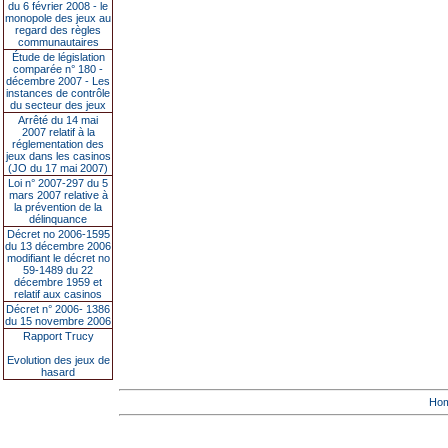
du 6 février 2008 - le
monopole des jeux au
regard des règles
communautaires
Étude de législation
comparée n° 180 -
décembre 2007 - Les
instances de contrôle
du secteur des jeux
Arrêté du 14 mai
2007 relatif à la
réglementation des
jeux dans les casinos
(JO du 17 mai 2007)
Loi n° 2007-297 du 5
mars 2007 relative à
la prévention de la
délinquance
Décret no 2006-1595
du 13 décembre 2006
modifiant le décret no
59-1489 du 22
décembre 1959 et
relatif aux casinos
Décret n° 2006- 1386
du 15 novembre 2006
Rapport Trucy
Evolution des jeux de
hasard
Ho