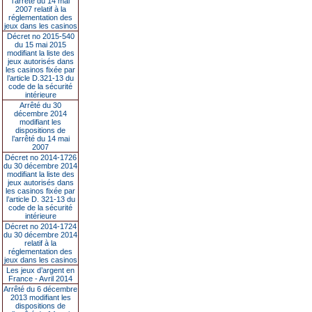
l’arrêté du 14 mai
2007 relatif à la
réglementation des
jeux dans les casinos
Décret no 2015-540
du 15 mai 2015
modifiant la liste des
jeux autorisés dans
les casinos fixée par
l’article D.321-13 du
code de la sécurité
intérieure
Arrêté du 30
décembre 2014
modifiant les
dispositions de
l’arrêté du 14 mai
2007
Décret no 2014-1726
du 30 décembre 2014
modifiant la liste des
jeux autorisés dans
les casinos fixée par
l’article D. 321-13 du
code de la sécurité
intérieure
Décret no 2014-1724
du 30 décembre 2014
relatif à la
réglementation des
jeux dans les casinos
Les jeux d’argent en
France - Avril 2014
Arrêté du 6 décembre
2013 modifiant les
dispositions de