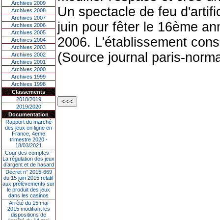
Archives 2009
Un spectacle de feu d'artif
Archives 2008
Archives 2007
juin pour fêter le 16ème an
Archives 2006
Archives 2005
2006. L'établissement cons
Archives 2004
Archives 2003
(Source journal paris-norm
Archives 2002
Archives 2001
Archives 2000
Archives 1999
Archives 1998
Classements
2018/2019
2019/2020
Documentation
Rapport du marché
des jeux en ligne en
France, 4eme
trimestre 2020 -
18/03/2021
Cour des comptes -
La régulation des jeux
d’argent et de hasard
Décret n° 2015-669
du 15 juin 2015 relatif
aux prélèvements sur
le produit des jeux
dans les casinos
Arrêté du 15 mai
2015 modifiant les
dispositions de