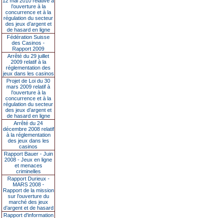
12 mai 2010 relative à
l’ouverture à la
concurrence et à la
régulation du secteur
des jeux d’argent et
de hasard en ligne
Fédération Suisse
des Casinos -
Rapport 2009
Arrêté du 29 juillet
2009 relatif à la
réglementation des
jeux dans les casinos
Projet de Loi du 30
mars 2009 relatif à
l’ouverture à la
concurrence et à la
régulation du secteur
des jeux d’argent et
de hasard en ligne
Arrêté du 24
décembre 2008 relatif
à la réglementation
des jeux dans les
casinos
Rapport Bauer - Juin
2008 - Jeux en ligne
et menaces
criminelles
Rapport Durieux -
MARS 2008 -
Rapport de la mission
sur l’ouverture du
marché des jeux
d’argent et de hasard
Rapport d'information