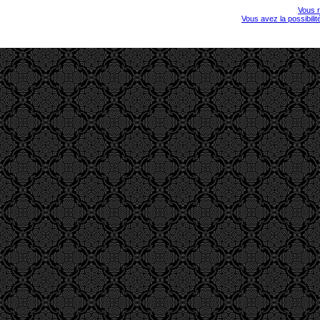
Vous r
Vous avez la possibili