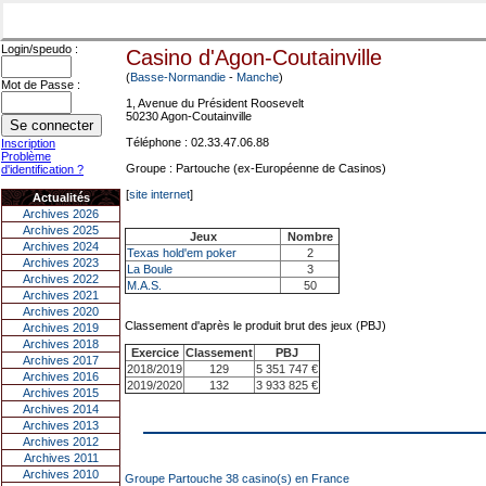
Login/speudo :
Casino d'Agon-Coutainville
(
Basse-Normandie
-
Manche
)
Mot de Passe :
1, Avenue du Président Roosevelt
50230 Agon-Coutainville
Téléphone : 02.33.47.06.88
Inscription
Problème
Groupe : Partouche (ex-Européenne de Casinos)
d'identification ?
[
site internet
]
Actualités
Archives 2026
Archives 2025
Jeux
Nombre
Archives 2024
Texas hold'em poker
2
Archives 2023
La Boule
3
Archives 2022
M.A.S.
50
Archives 2021
Archives 2020
Classement d'après le produit brut des jeux (PBJ)
Archives 2019
Archives 2018
Exercice
Classement
PBJ
Archives 2017
2018/2019
129
5 351 747 €
Archives 2016
2019/2020
132
3 933 825 €
Archives 2015
Archives 2014
Archives 2013
Archives 2012
Archives 2011
Archives 2010
Groupe Partouche 38 casino(s) en France