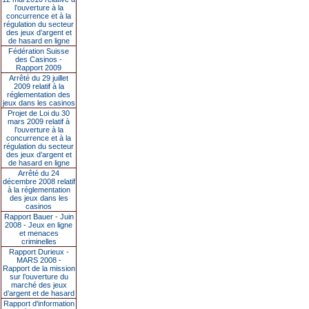
l’ouverture à la
concurrence et à la
régulation du secteur
des jeux d’argent et
de hasard en ligne
Fédération Suisse
des Casinos -
Rapport 2009
Arrêté du 29 juillet
2009 relatif à la
réglementation des
jeux dans les casinos
Projet de Loi du 30
mars 2009 relatif à
l’ouverture à la
concurrence et à la
régulation du secteur
des jeux d’argent et
de hasard en ligne
Arrêté du 24
décembre 2008 relatif
à la réglementation
des jeux dans les
casinos
Rapport Bauer - Juin
2008 - Jeux en ligne
et menaces
criminelles
Rapport Durieux -
MARS 2008 -
Rapport de la mission
sur l’ouverture du
marché des jeux
d’argent et de hasard
Rapport d'information