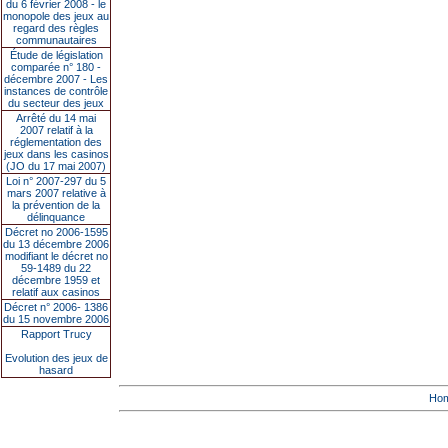
du 6 février 2008 - le
monopole des jeux au
regard des règles
communautaires
Étude de législation
comparée n° 180 -
décembre 2007 - Les
instances de contrôle
du secteur des jeux
Arrêté du 14 mai
2007 relatif à la
réglementation des
jeux dans les casinos
(JO du 17 mai 2007)
Loi n° 2007-297 du 5
mars 2007 relative à
la prévention de la
délinquance
Décret no 2006-1595
du 13 décembre 2006
modifiant le décret no
59-1489 du 22
décembre 1959 et
relatif aux casinos
Décret n° 2006- 1386
du 15 novembre 2006
Rapport Trucy
Evolution des jeux de
hasard
Ho