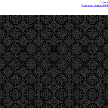
Vous r
Vous avez la possibili