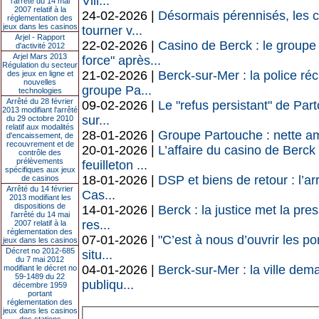
Vill...
l’arrêté du 14 mai
2007 relatif à la
24-02-2026 |
Désormais pérennisés, les c
réglementation des
jeux dans les casinos
tourner v...
Arjel - Rapport
22-02-2026 |
Casino de Berck : le group
d'activité 2012
Arjel Mars 2013
force" après...
Régulation du secteur
21-02-2026 |
Berck-sur-Mer : la police ré
des jeux en ligne et
nouvelles
groupe Pa...
technologies
Arrêté du 28 février
09-02-2026 |
Le "refus persistant" de Part
2013 modifiant l'arrêté
sur...
du 29 octobre 2010
relatif aux modalités
28-01-2026 |
Groupe Partouche : nette am
d'encaissement, de
recouvrement et de
20-01-2026 |
L’affaire du casino de Berck
contrôle des
prélèvements
feuilleton ...
spécifiques aux jeux
18-01-2026 |
DSP et biens de retour : l’a
de casinos
Arrêté du 14 février
Cas...
2013 modifiant les
dispositions de
14-01-2026 |
Berck : la justice met la pr
l'arrêté du 14 mai
res...
2007 relatif à la
réglementation des
07-01-2026 |
"C’est à nous d’ouvrir les po
jeux dans les casinos
Décret no 2012-685
situ...
du 7 mai 2012
04-01-2026 |
Berck-sur-Mer : la ville dema
modifiant le décret no
59-1489 du 22
publiqu...
décembre 1959
portant
réglementation des
jeux dans les casinos