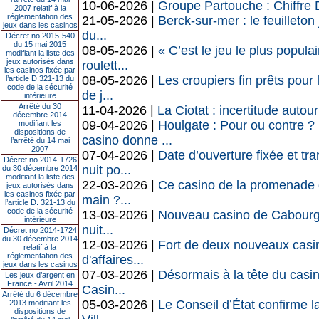
10-06-2026 |
Groupe Partouche : Chiffre D
2007 relatif à la
réglementation des
21-05-2026 |
Berck-sur-mer : le feuilleton
jeux dans les casinos
du...
Décret no 2015-540
du 15 mai 2015
08-05-2026 |
« C’est le jeu le plus popula
modifiant la liste des
jeux autorisés dans
roulett...
les casinos fixée par
08-05-2026 |
Les croupiers fin prêts pour
l’article D.321-13 du
code de la sécurité
de j...
intérieure
Arrêté du 30
11-04-2026 |
La Ciotat : incertitude autour
décembre 2014
09-04-2026 |
Houlgate : Pour ou contre 
modifiant les
dispositions de
casino donne ...
l’arrêté du 14 mai
2007
07-04-2026 |
Date d’ouverture fixée et t
Décret no 2014-1726
nuit po...
du 30 décembre 2014
modifiant la liste des
22-03-2026 |
Ce casino de la promenade d
jeux autorisés dans
les casinos fixée par
main ?...
l’article D. 321-13 du
code de la sécurité
13-03-2026 |
Nouveau casino de Cabourg
intérieure
nuit...
Décret no 2014-1724
du 30 décembre 2014
12-03-2026 |
Fort de deux nouveaux casin
relatif à la
réglementation des
d'affaires...
jeux dans les casinos
07-03-2026 |
Désormais à la tête du casin
Les jeux d’argent en
France - Avril 2014
Casin...
Arrêté du 6 décembre
05-03-2026 |
Le Conseil d’État confirme la
2013 modifiant les
dispositions de