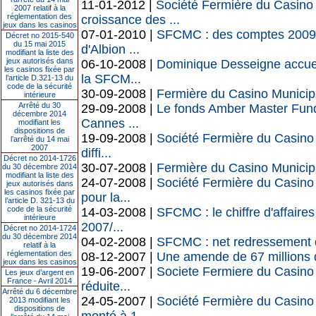
11-01-2012 |
Société Fermière du Casino 
2007 relatif à la
réglementation des
croissance des ...
jeux dans les casinos
07-01-2010 |
SFCMC : des comptes 2009 s
Décret no 2015-540
du 15 mai 2015
d'Albion ...
modifiant la liste des
jeux autorisés dans
06-10-2008 |
Dominique Desseigne accueil
les casinos fixée par
la SFCM...
l’article D.321-13 du
code de la sécurité
30-09-2008 |
Fermière du Casino Municipal
intérieure
Arrêté du 30
29-09-2008 |
Le fonds Amber Master Fund
décembre 2014
Cannes ...
modifiant les
dispositions de
19-09-2008 |
Société Fermière du Casino 
l’arrêté du 14 mai
2007
diffi...
Décret no 2014-1726
30-07-2008 |
Fermière du Casino Municipal
du 30 décembre 2014
modifiant la liste des
24-07-2008 |
Société Fermière du Casino
jeux autorisés dans
les casinos fixée par
pour la...
l’article D. 321-13 du
code de la sécurité
14-03-2008 |
SFCMC : le chiffre d'affaire
intérieure
2007/...
Décret no 2014-1724
du 30 décembre 2014
04-02-2008 |
SFCMC : net redressement de
relatif à la
réglementation des
08-12-2007 |
Une amende de 67 millions d
jeux dans les casinos
19-06-2007 |
Societe Fermiere du Casino 
Les jeux d’argent en
France - Avril 2014
réduite...
Arrêté du 6 décembre
24-05-2007 |
Société Fermière du Casino
2013 modifiant les
dispositions de