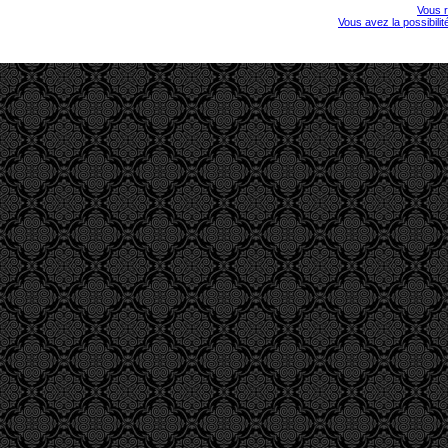
Vous r
Vous avez la possibili