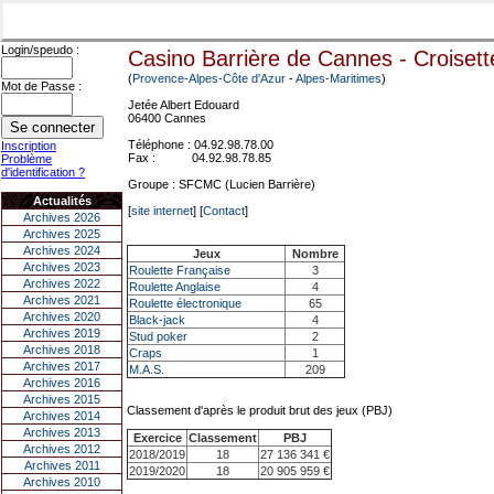
Login/speudo :
Casino Barrière de Cannes
- Croiset
(
Provence-Alpes-Côte d'Azur
-
Alpes-Maritimes
)
Mot de Passe :
Jetée Albert Edouard
06400 Cannes
Téléphone : 04.92.98.78.00
Inscription
Fax : 04.92.98.78.85
Problème
d'identification ?
Groupe : SFCMC (Lucien Barrière)
Actualités
[
site internet
] [
Contact
]
Archives 2026
Archives 2025
Archives 2024
Jeux
Nombre
Archives 2023
Roulette Française
3
Archives 2022
Roulette Anglaise
4
Archives 2021
Roulette électronique
65
Archives 2020
Black-jack
4
Archives 2019
Stud poker
2
Archives 2018
Craps
1
Archives 2017
M.A.S.
209
Archives 2016
Archives 2015
Classement d'après le produit brut des jeux (PBJ)
Archives 2014
Archives 2013
Exercice
Classement
PBJ
Archives 2012
2018/2019
18
27 136 341 €
Archives 2011
2019/2020
18
20 905 959 €
Archives 2010