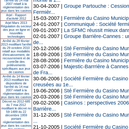
monté à 1...
l’arrêté du 14 mai
2007 relatif à la
30-04-2007 |
Groupe Partouche : Cession 
réglementation des
jeux dans les casinos
Fermièr...
Arjel - Rapport
15-03-2007 |
Fermière du Casino Municip
d'activité 2012
Arjel Mars 2013
24-01-2007 |
Communiqué : Société fermi
Régulation du secteur
09-01-2007 |
La SFMC réussit mieux dans l
des jeux en ligne et
nouvelles
02-01-2007 |
Groupe Barrière-Cannes : un 
technologies
Arrêté du 28 février
de...
2013 modifiant l'arrêté
20-12-2006 |
Sté Fermière du Casino Mun
du 29 octobre 2010
relatif aux modalités
18-09-2006 |
Sté Fermière du Casino Mun
d'encaissement, de
recouvrement et de
28-08-2006 |
Fermière du Casino Municipal
contrôle des
prélèvements
03-07-2006 |
Majestic-Barrrière à Cannes
spécifiques aux jeux
de Fra...
de casinos
Arrêté du 14 février
30-06-2006 |
Société Fermière du Casino
2013 modifiant les
dispositions de
creusées au 1e...
l'arrêté du 14 mai
19-06-2006 |
Sté Fermière du Casino Mun
2007 relatif à la
réglementation des
20-03-2006 |
Sté Fermière du Casino Mun
jeux dans les casinos
Décret no 2012-685
09-02-2006 |
Casinos : perspectives 200
du 7 mai 2012
Barrière...
modifiant le décret no
59-1489 du 22
31-12-2005 |
Sté Fermière du Casino Mu
décembre 1959
portant
...
réglementation des
jeux dans les casinos
21-10-2005 |
Société Fermière du Casino 