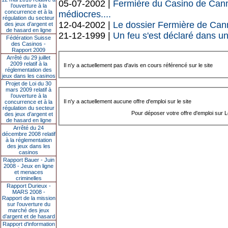
05-07-2002 |
Fermière du Casino de Canne
l’ouverture à la
concurrence et à la
médiocres....
régulation du secteur
12-04-2002 |
Le dossier Fermière de Cann
des jeux d’argent et
de hasard en ligne
21-12-1999 |
Un feu s'est déclaré dans un 
Fédération Suisse
des Casinos -
Rapport 2009
Arrêté du 29 juillet
2009 relatif à la
Il n'y a actuellement pas d'avis en cours référencé sur le site
réglementation des
jeux dans les casinos
Projet de Loi du 30
mars 2009 relatif à
l’ouverture à la
Il n'y a actuellement aucune offre d'emploi sur le site
concurrence et à la
régulation du secteur
Pour déposer votre offre d'emploi sur 
des jeux d’argent et
de hasard en ligne
Arrêté du 24
décembre 2008 relatif
à la réglementation
des jeux dans les
casinos
Rapport Bauer - Juin
2008 - Jeux en ligne
et menaces
criminelles
Rapport Durieux -
MARS 2008 -
Rapport de la mission
sur l’ouverture du
marché des jeux
d’argent et de hasard
Rapport d'information