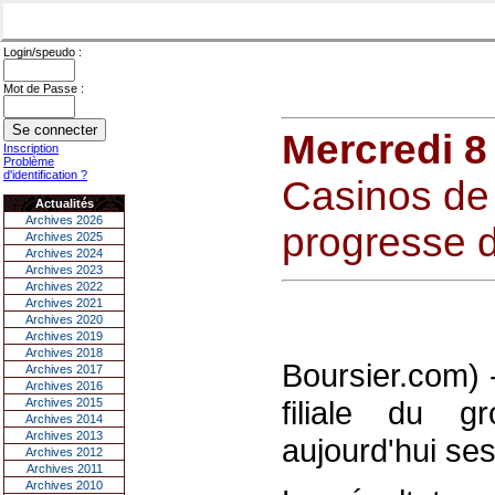
Login/speudo :
Mot de Passe :
Mercredi 8 
Inscription
Problème
d'identification ?
Casinos d
Actualités
Archives 2026
progresse 
Archives 2025
Archives 2024
Archives 2023
Archives 2022
Archives 2021
Archives 2020
Archives 2019
Archives 2018
Boursier.com) 
Archives 2017
Archives 2016
filiale du g
Archives 2015
Archives 2014
Archives 2013
aujourd'hui ses
Archives 2012
Archives 2011
Archives 2010