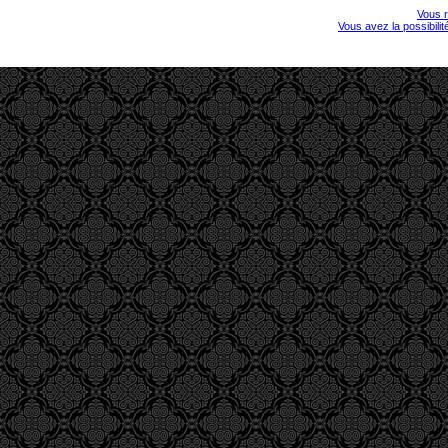
Vous r
Vous avez la possibili