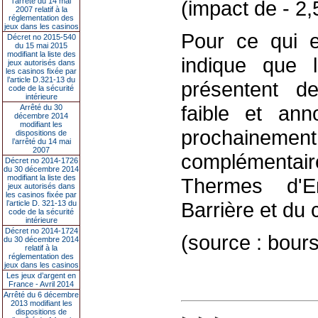
l’arrêté du 14 mai
(impact de - 2,
2007 relatif à la
réglementation des
jeux dans les casinos
Pour ce qui e
Décret no 2015-540
du 15 mai 2015
modifiant la liste des
indique que l
jeux autorisés dans
les casinos fixée par
l’article D.321-13 du
présentent d
code de la sécurité
intérieure
faible et an
Arrêté du 30
décembre 2014
modifiant les
prochainement
dispositions de
l’arrêté du 14 mai
2007
complémentai
Décret no 2014-1726
du 30 décembre 2014
modifiant la liste des
Thermes d'En
jeux autorisés dans
les casinos fixée par
Barrière et du 
l’article D. 321-13 du
code de la sécurité
intérieure
Décret no 2014-1724
(source : bours
du 30 décembre 2014
relatif à la
réglementation des
jeux dans les casinos
Les jeux d’argent en
France - Avril 2014
Arrêté du 6 décembre
2013 modifiant les
dispositions de