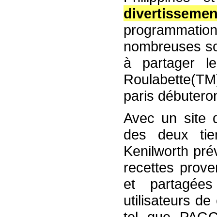
divertissemen
programmation 
nombreuses soc
à partager l
Roulabette(TM) 
paris débutero
Avec un site d
des deux tie
Kenilworth prév
recettes prove
et partagées
utilisateurs d
tel que PAGC