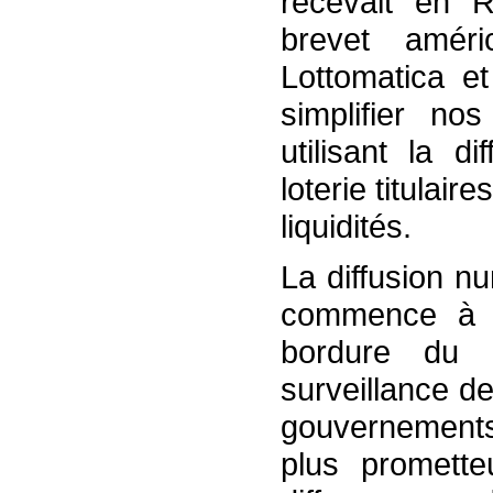
recevait en R
brevet amér
Lottomatica e
simplifier no
utilisant la d
loterie titulair
liquidités.
La diffusion nu
commence à s
bordure du 
surveillance de
gouvernement
plus promette