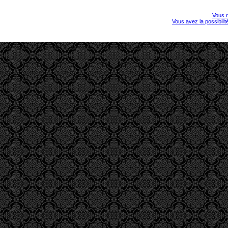
Vous r
Vous avez la possibili