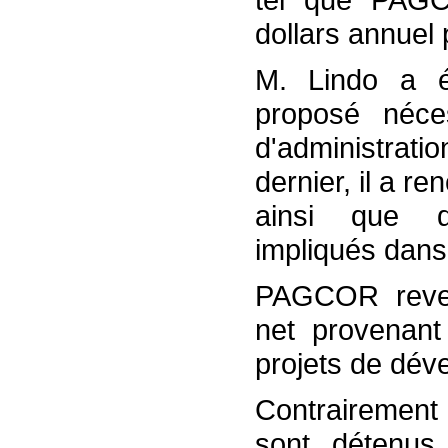
dollars annuel
M. Lindo a é
proposé néces
d'administrat
dernier, il a r
ainsi que d'
impliqués dans
PAGCOR rever
net provenant
projets de déve
Contrairement
sont détenus