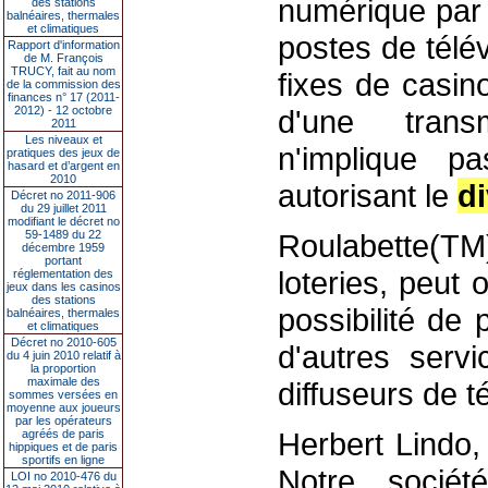
numérique par 
des stations
balnéaires, thermales
et climatiques
postes de télév
Rapport d'information
de M. François
TRUCY, fait au nom
fixes de casino
de la commission des
finances n° 17 (2011-
2012) - 12 octobre
d'une transm
2011
Les niveaux et
n'implique pa
pratiques des jeux de
hasard et d’argent en
2010
autorisant le
d
Décret no 2011-906
du 29 juillet 2011
modifiant le décret no
59-1489 du 22
Roulabette(T
décembre 1959
portant
loteries, peut o
réglementation des
jeux dans les casinos
des stations
possibilité de 
balnéaires, thermales
et climatiques
Décret no 2010-605
d'autres servi
du 4 juin 2010 relatif à
la proportion
maximale des
diffuseurs de t
sommes versées en
moyenne aux joueurs
par les opérateurs
Herbert Lindo,
agréés de paris
hippiques et de paris
sportifs en ligne
Notre sociét
LOI no 2010-476 du