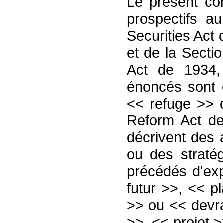
Le présent co
prospectifs a
Securities Act
et de la Secti
Act de 1934
énoncés sont 
<< refuge >> d
Reform Act de
décrivent des 
ou des stratég
précédés d'exp
futur >>, << p
>> ou << devra
>>, << projet 