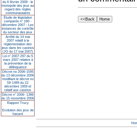
du 6 février 2008 - le
monopole des jeux au
regard des règles
communautaires
Étude de législation
comparée n° 180 -
décembre 2007 - Les
instances de contrôle
du secteur des jeux
Arrêté du 14 mai
2007 relatif à la
réglementation des
jeux dans les casinos
(JO du 17 mai 2007)
Loi n° 2007-297 du 5
mars 2007 relative à
la prévention de la
délinquance
Décret no 2006-1595
du 13 décembre 2006
modifiant le décret no
59-1489 du 22
décembre 1959 et
relatif aux casinos
Décret n° 2006- 1386
du 15 novembre 2006
Rapport Trucy
Evolution des jeux de
hasard
Ho