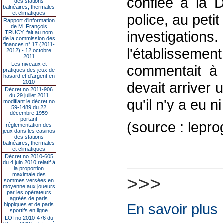
confiée à la D
des stations
balnéaires, thermales
et climatiques
police, au peti
Rapport d'information
de M. François
investigat
TRUCY, fait au nom
de la commission des
finances n° 17 (2011-
l'établissemen
2012) - 12 octobre
2011
Les niveaux et
commentait à 
pratiques des jeux de
hasard et d’argent en
2010
devait arriver u
Décret no 2011-906
du 29 juillet 2011
qu'il n'y a eu n
modifiant le décret no
59-1489 du 22
décembre 1959
portant
(source : lepro
réglementation des
jeux dans les casinos
des stations
balnéaires, thermales
et climatiques
Décret no 2010-605
du 4 juin 2010 relatif à
la proportion
maximale des
>>>
sommes versées en
moyenne aux joueurs
par les opérateurs
agréés de paris
En savoir plus
hippiques et de paris
sportifs en ligne
LOI no 2010-476 du