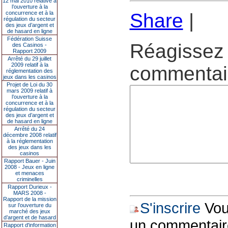
12 mai 2010 relative à
l’ouverture à la
concurrence et à la
Share
|
régulation du secteur
des jeux d’argent et
de hasard en ligne
Fédération Suisse
Réagissez 
des Casinos -
Rapport 2009
Arrêté du 29 juillet
2009 relatif à la
commentair
réglementation des
jeux dans les casinos
Projet de Loi du 30
mars 2009 relatif à
l’ouverture à la
concurrence et à la
régulation du secteur
des jeux d’argent et
de hasard en ligne
Arrêté du 24
décembre 2008 relatif
à la réglementation
des jeux dans les
casinos
Rapport Bauer - Juin
2008 - Jeux en ligne
et menaces
criminelles
Rapport Durieux -
MARS 2008 -
Rapport de la mission
S'inscrire
Vous
sur l’ouverture du
marché des jeux
d’argent et de hasard
un commentair
Rapport d'information