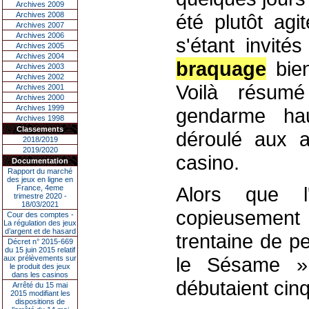
Archives 2009
Archives 2008
été plutôt agi
Archives 2007
Archives 2006
s'étant invité
Archives 2005
Archives 2004
braquage
bien
Archives 2003
Archives 2002
Voilà résum
Archives 2001
Archives 2000
Archives 1999
gendarme haut
Archives 1998
Classements
déroulé aux a
2018/2019
2019/2020
casino.
Documentation
Rapport du marché
des jeux en ligne en
Alors que l'
France, 4eme
trimestre 2020 -
18/03/2021
copieusement
Cour des comptes -
La régulation des jeux
d’argent et de hasard
trentaine de p
Décret n° 2015-669
du 15 juin 2015 relatif
le Sésame » 
aux prélèvements sur
le produit des jeux
dans les casinos
débutaient cinq
Arrêté du 15 mai
2015 modifiant les
dispositions de