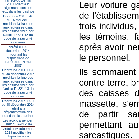
l’arrêté du 14 mai
Leur voiture g
2007 relatif à la
réglementation des
jeux dans les casinos
de l'établisse
Décret no 2015-540
du 15 mai 2015
trois individu
modifiant la liste des
jeux autorisés dans
les casinos fixée par
les témoins, f
l’article D.321-13 du
code de la sécurité
intérieure
après avoir neu
Arrêté du 30
décembre 2014
modifiant les
le personnel.
dispositions de
l’arrêté du 14 mai
2007
Ils sommaient 
Décret no 2014-1726
du 30 décembre 2014
modifiant la liste des
contre terre, 
jeux autorisés dans
les casinos fixée par
l’article D. 321-13 du
des caisses 
code de la sécurité
intérieure
massette, s'em
Décret no 2014-1724
du 30 décembre 2014
relatif à la
de partir s
réglementation des
jeux dans les casinos
Les jeux d’argent en
permettant a
France - Avril 2014
Arrêté du 6 décembre
sarcastiques.
2013 modifiant les
dispositions de