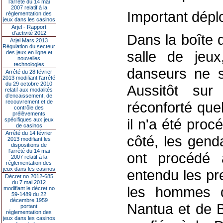
l’arrêté du 14 mai
2007 relatif à la
Important dépl
réglementation des
jeux dans les casinos
Arjel - Rapport
d'activité 2012
Dans la boîte 
Arjel Mars 2013
Régulation du secteur
salle de jeux
des jeux en ligne et
nouvelles
technologies
danseurs ne s
Arrêté du 28 février
2013 modifiant l'arrêté
du 29 octobre 2010
Aussitôt sur
relatif aux modalités
d'encaissement, de
recouvrement et de
réconforté qu
contrôle des
prélèvements
il n'a été pro
spécifiques aux jeux
de casinos
Arrêté du 14 février
côté, les gend
2013 modifiant les
dispositions de
l'arrêté du 14 mai
ont procédé à
2007 relatif à la
réglementation des
jeux dans les casinos
entendu les pr
Décret no 2012-685
du 7 mai 2012
les hommes d
modifiant le décret no
59-1489 du 22
décembre 1959
Nantua et de B
portant
réglementation des
jeux dans les casinos