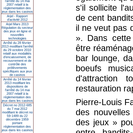
l’arrêté du 14 mai
2007 relatif à la
s'il sollicite l
réglementation des
jeux dans les casinos
de cent bandi
Arjel - Rapport
d'activité 2012
Arjel Mars 2013
il ne veut pas
Régulation du secteur
des jeux en ligne et
nouvelles
». Dans cette
technologies
Arrêté du 28 février
être réaménagé
2013 modifiant l'arrêté
du 29 octobre 2010
relatif aux modalités
bar lounge, da
d'encaissement, de
recouvrement et de
contrôle des
boeufs music
prélèvements
spécifiques aux jeux
de casinos
d'attraction
Arrêté du 14 février
2013 modifiant les
restauration ra
dispositions de
l'arrêté du 14 mai
2007 relatif à la
réglementation des
Pierre-Louis F
jeux dans les casinos
Décret no 2012-685
du 7 mai 2012
des nouvelles 
modifiant le décret no
59-1489 du 22
des jeux » pour
décembre 1959
portant
réglementation des
entre bandit
jeux dans les casinos