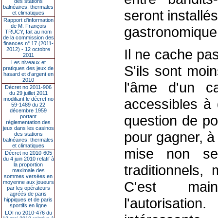
des stations
balnéaires, thermales
seront installé
et climatiques
Rapport d'information
de M. François
gastronomique,
TRUCY, fait au nom
de la commission des
finances n° 17 (2011-
2012) - 12 octobre
Il ne cache pa
2011
Les niveaux et
S'ils sont moi
pratiques des jeux de
hasard et d’argent en
2010
l'âme d'un c
Décret no 2011-906
du 29 juillet 2011
modifiant le décret no
accessibles à 
59-1489 du 22
décembre 1959
question de pol
portant
réglementation des
jeux dans les casinos
pour gagner, à 
des stations
balnéaires, thermales
et climatiques
mise non se
Décret no 2010-605
du 4 juin 2010 relatif à
la proportion
traditionnels,
maximale des
sommes versées en
C'est main
moyenne aux joueurs
par les opérateurs
agréés de paris
l'autorisatio
hippiques et de paris
sportifs en ligne
LOI no 2010-476 du