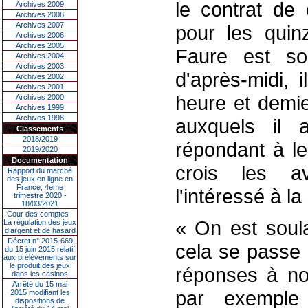
le contrat de
Archives 2009
Archives 2008
Archives 2007
pour les quin
Archives 2006
Archives 2005
Faure est so
Archives 2004
Archives 2003
d'après-midi, 
Archives 2002
Archives 2001
heure et demie
Archives 2000
Archives 1999
Archives 1998
auxquels il 
Classements
2018/2019
répondant à l
2019/2020
Documentation
crois les a
Rapport du marché
des jeux en ligne en
France, 4eme
l'intéressé à la 
trimestre 2020 -
18/03/2021
Cour des comptes -
« On est soula
La régulation des jeux
d’argent et de hasard
Décret n° 2015-669
cela se passe 
du 15 juin 2015 relatif
aux prélèvements sur
le produit des jeux
réponses à no
dans les casinos
Arrêté du 15 mai
par exemple 
2015 modifiant les
dispositions de