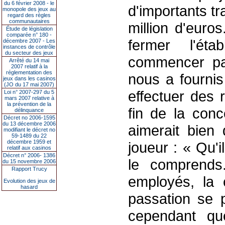
du 6 février 2008 - le
d'importants tr
monopole des jeux au
regard des règles
communautaires
million d'euro
Étude de législation
comparée n° 180 -
fermer l'ét
décembre 2007 - Les
instances de contrôle
du secteur des jeux
commencer par
Arrêté du 14 mai
2007 relatif à la
réglementation des
nous a fournis
jeux dans les casinos
(JO du 17 mai 2007)
effectuer des r
Loi n° 2007-297 du 5
mars 2007 relative à
la prévention de la
fin de la conce
délinquance
Décret no 2006-1595
du 13 décembre 2006
aimerait bien
modifiant le décret no
59-1489 du 22
décembre 1959 et
joueur : « Qu'i
relatif aux casinos
Décret n° 2006- 1386
le comprends
du 15 novembre 2006
Rapport Trucy
employés, la c
Evolution des jeux de
hasard
passation se p
cependant que