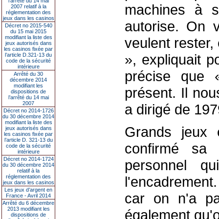
l’arrêté du 14 mai
machines à so
2007 relatif à la
réglementation des
jeux dans les casinos
autorise. On v
Décret no 2015-540
du 15 mai 2015
modifiant la liste des
veulent rester
jeux autorisés dans
les casinos fixée par
», expliquait 
l’article D.321-13 du
code de la sécurité
intérieure
précise que 
Arrêté du 30
décembre 2014
modifiant les
présent. Il nous
dispositions de
l’arrêté du 14 mai
2007
a dirigé de 197
Décret no 2014-1726
du 30 décembre 2014
modifiant la liste des
Grands jeux e
jeux autorisés dans
les casinos fixée par
l’article D. 321-13 du
confirmé sa 
code de la sécurité
intérieure
Décret no 2014-1724
personnel qu
du 30 décembre 2014
relatif à la
réglementation des
l'encadrement.
jeux dans les casinos
Les jeux d’argent en
car on n'a pa
France - Avril 2014
Arrêté du 6 décembre
2013 modifiant les
également qu'o
dispositions de