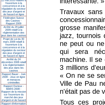
intéressante. »
12 mai 2010 relative à
l’ouverture à la
concurrence et à la
régulation du secteur
Travaux sans f
des jeux d’argent et
de hasard en ligne
concessionnai
Fédération Suisse
des Casinos -
Rapport 2009
grosse manifes
Arrêté du 29 juillet
2009 relatif à la
réglementation des
jazz, tournois 
jeux dans les casinos
Projet de Loi du 30
ne peut ou ne 
mars 2009 relatif à
l’ouverture à la
concurrence et à la
qui sera néc
régulation du secteur
des jeux d’argent et
de hasard en ligne
machine. Il se
Arrêté du 24
décembre 2008 relatif
à la réglementation
3 millions d'e
des jeux dans les
casinos
« On ne se ser
Rapport Bauer - Juin
2008 - Jeux en ligne
et menaces
Ville de Pau n
criminelles
Rapport Durieux -
MARS 2008 -
n'était pas de 
Rapport de la mission
sur l’ouverture du
marché des jeux
Tous ces proj
d’argent et de hasard
Rapport d'information