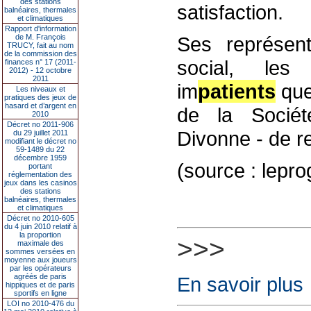
des stations
satisfaction.
balnéaires, thermales
et climatiques
Rapport d'information
de M. François
Ses représen
TRUCY, fait au nom
de la commission des
social, les
finances n° 17 (2011-
2012) - 12 octobre
2011
im
patients
que
Les niveaux et
pratiques des jeux de
hasard et d’argent en
de la Sociét
2010
Décret no 2011-906
Divonne - de re
du 29 juillet 2011
modifiant le décret no
59-1489 du 22
décembre 1959
(source : lepr
portant
réglementation des
jeux dans les casinos
des stations
balnéaires, thermales
et climatiques
Décret no 2010-605
du 4 juin 2010 relatif à
la proportion
>>>
maximale des
sommes versées en
moyenne aux joueurs
par les opérateurs
agréés de paris
En savoir plus
hippiques et de paris
sportifs en ligne
LOI no 2010-476 du