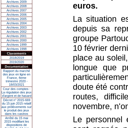
Archives 2009
euros.
Archives 2008
Archives 2007
Archives 2006
La situation e
Archives 2005
Archives 2004
depuis sa repr
Archives 2003
Archives 2002
groupe Partouc
Archives 2001
Archives 2000
Archives 1999
10 février dern
Archives 1998
Classements
place au solei
2018/2019
2019/2020
longue que p
Documentation
Rapport du marché
particulièreme
des jeux en ligne en
France, 4eme
trimestre 2020 -
doute été contr
18/03/2021
Cour des comptes -
La régulation des jeux
routes, diffic
d’argent et de hasard
Décret n° 2015-669
novembre, n'ont
du 15 juin 2015 relatif
aux prélèvements sur
le produit des jeux
dans les casinos
Le personnel 
Arrêté du 15 mai
2015 modifiant les
dispositions de