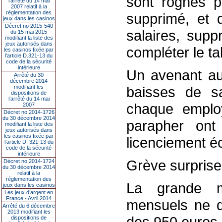
sont rognés p
l’arrêté du 14 mai
2007 relatif à la
réglementation des
supprimé, et d
jeux dans les casinos
Décret no 2015-540
salaires, sup
du 15 mai 2015
modifiant la liste des
jeux autorisés dans
compléter le ta
les casinos fixée par
l’article D.321-13 du
code de la sécurité
intérieure
Un avenant au 
Arrêté du 30
décembre 2014
modifiant les
baisses de sa
dispositions de
l’arrêté du 14 mai
chaque employ
2007
Décret no 2014-1726
du 30 décembre 2014
parapher ont
modifiant la liste des
jeux autorisés dans
les casinos fixée par
licenciement 
l’article D. 321-13 du
code de la sécurité
intérieure
Grève surprise
Décret no 2014-1724
du 30 décembre 2014
relatif à la
réglementation des
La grande ma
jeux dans les casinos
Les jeux d’argent en
France - Avril 2014
mensuels ne d
Arrêté du 6 décembre
2013 modifiant les
des 950 euros.
dispositions de