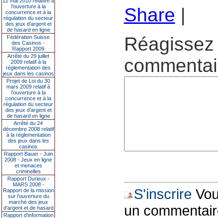
12 mai 2010 relative à
l’ouverture à la
Share
|
concurrence et à la
régulation du secteur
des jeux d’argent et
de hasard en ligne
Réagissez 
Fédération Suisse
des Casinos -
Rapport 2009
Arrêté du 29 juillet
commentair
2009 relatif à la
réglementation des
jeux dans les casinos
Projet de Loi du 30
mars 2009 relatif à
l’ouverture à la
concurrence et à la
régulation du secteur
des jeux d’argent et
de hasard en ligne
Arrêté du 24
décembre 2008 relatif
à la réglementation
des jeux dans les
casinos
Rapport Bauer - Juin
2008 - Jeux en ligne
et menaces
criminelles
Rapport Durieux -
MARS 2008 -
S'inscrire
Vous
Rapport de la mission
sur l’ouverture du
marché des jeux
un commentair
d’argent et de hasard
Rapport d'information