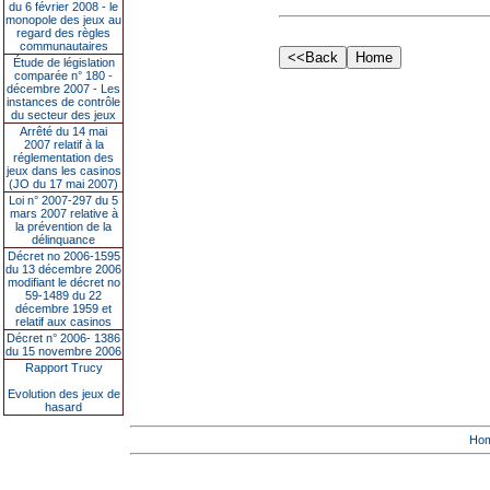
du 6 février 2008 - le
monopole des jeux au
regard des règles
communautaires
Étude de législation
comparée n° 180 -
décembre 2007 - Les
instances de contrôle
du secteur des jeux
Arrêté du 14 mai
2007 relatif à la
réglementation des
jeux dans les casinos
(JO du 17 mai 2007)
Loi n° 2007-297 du 5
mars 2007 relative à
la prévention de la
délinquance
Décret no 2006-1595
du 13 décembre 2006
modifiant le décret no
59-1489 du 22
décembre 1959 et
relatif aux casinos
Décret n° 2006- 1386
du 15 novembre 2006
Rapport Trucy
Evolution des jeux de
hasard
Ho