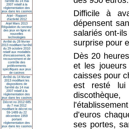
l’arrêté du 14 mai
2007 relatif à la
réglementation des
Difficile à a
jeux dans les casinos
Arjel - Rapport
d'activité 2012
dépensent san
Arjel Mars 2013
Régulation du secteur
salariés ont-i
des jeux en ligne et
nouvelles
technologies
surprise pour e
Arrêté du 28 février
2013 modifiant l'arrêté
du 29 octobre 2010
relatif aux modalités
Dès 20 heures,
d'encaissement, de
recouvrement et de
contrôle des
et les joueurs
prélèvements
spécifiques aux jeux
caisses pour c
de casinos
Arrêté du 14 février
2013 modifiant les
est resté lu
dispositions de
l'arrêté du 14 mai
2007 relatif à la
discothèque
réglementation des
jeux dans les casinos
l'établisseme
Décret no 2012-685
du 7 mai 2012
modifiant le décret no
d'euros chaqu
59-1489 du 22
décembre 1959
portant
ses portes, sa
réglementation des
jeux dans les casinos