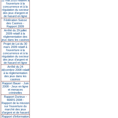
12 mai 2010 relative à
l’ouverture à la
concurrence et à la
régulation du secteur
des jeux d’argent et
de hasard en ligne
Fédération Suisse
des Casinos -
Rapport 2009
Arrêté du 29 juillet
2009 relatif à la
réglementation des
jeux dans les casinos
Projet de Loi du 30
mars 2009 relatif à
l’ouverture à la
concurrence et à la
régulation du secteur
des jeux d’argent et
de hasard en ligne
Arrêté du 24
décembre 2008 relatif
à la réglementation
des jeux dans les
casinos
Rapport Bauer - Juin
2008 - Jeux en ligne
et menaces
criminelles
Rapport Durieux -
MARS 2008 -
Rapport de la mission
sur l’ouverture du
marché des jeux
d’argent et de hasard
Rapport d'information