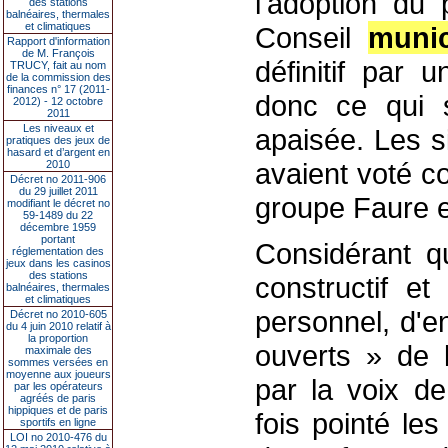
l'adoption du 
des stations
balnéaires, thermales
et climatiques
Conseil
munic
Rapport d'information
de M. François
définitif par 
TRUCY, fait au nom
de la commission des
finances n° 17 (2011-
donc ce qui s
2012) - 12 octobre
2011
Les niveaux et
apaisée. Les si
pratiques des jeux de
hasard et d’argent en
avaient voté co
2010
Décret no 2011-906
du 29 juillet 2011
groupe Faure en
modifiant le décret no
59-1489 du 22
décembre 1959
portant
Considérant qu
réglementation des
jeux dans les casinos
des stations
constructif e
balnéaires, thermales
et climatiques
personnel, d'e
Décret no 2010-605
du 4 juin 2010 relatif à
la proportion
ouverts » de l
maximale des
sommes versées en
moyenne aux joueurs
par la voix de
par les opérateurs
agréés de paris
hippiques et de paris
fois pointé le
sportifs en ligne
LOI no 2010-476 du