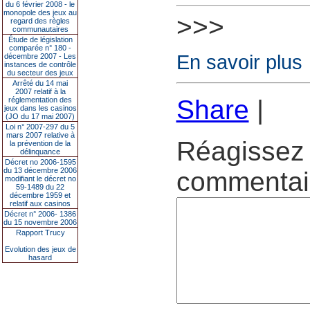
du 6 février 2008 - le
monopole des jeux au
>>>
regard des règles
communautaires
Étude de législation
comparée n° 180 -
En savoir plus
décembre 2007 - Les
instances de contrôle
du secteur des jeux
Arrêté du 14 mai
2007 relatif à la
Share
|
réglementation des
jeux dans les casinos
(JO du 17 mai 2007)
Loi n° 2007-297 du 5
mars 2007 relative à
Réagissez 
la prévention de la
délinquance
Décret no 2006-1595
du 13 décembre 2006
commentair
modifiant le décret no
59-1489 du 22
décembre 1959 et
relatif aux casinos
Décret n° 2006- 1386
du 15 novembre 2006
Rapport Trucy
Evolution des jeux de
hasard