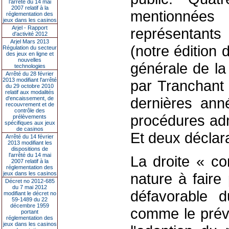
l’arrêté du 14 mai
2007 relatif à la
mentionnée
réglementation des
jeux dans les casinos
Arjel - Rapport
représentants
d'activité 2012
Arjel Mars 2013
(notre édition 
Régulation du secteur
des jeux en ligne et
nouvelles
générale de la
technologies
Arrêté du 28 février
2013 modifiant l'arrêté
par Tranchant 
du 29 octobre 2010
relatif aux modalités
dernières ann
d'encaissement, de
recouvrement et de
contrôle des
procédures adm
prélèvements
spécifiques aux jeux
de casinos
Et deux déclara
Arrêté du 14 février
2013 modifiant les
dispositions de
l'arrêté du 14 mai
La droite « co
2007 relatif à la
réglementation des
jeux dans les casinos
nature à faire
Décret no 2012-685
du 7 mai 2012
défavorable d
modifiant le décret no
59-1489 du 22
décembre 1959
comme le prévoi
portant
réglementation des
jeux dans les casinos