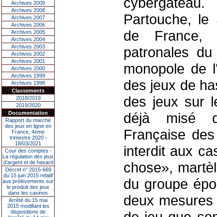
cybergâteau
Archives 2009
Archives 2008
Partouche, le
Archives 2007
Archives 2006
de France, 
Archives 2005
Archives 2004
Archives 2003
patronales du 
Archives 2002
Archives 2001
monopole de l'
Archives 2000
Archives 1999
des jeux de ha
Archives 1998
Classements
des jeux sur 
2018/2019
2019/2020
Documentation
déjà misé d
Rapport du marché
des jeux en ligne en
Française des
France, 4eme
trimestre 2020 -
18/03/2021
interdit aux c
Cour des comptes -
La régulation des jeux
d’argent et de hasard
chose», martèl
Décret n° 2015-669
du 15 juin 2015 relatif
du groupe épo
aux prélèvements sur
le produit des jeux
dans les casinos
deux mesures s
Arrêté du 15 mai
2015 modifiant les
dispositions de
de jeu que son