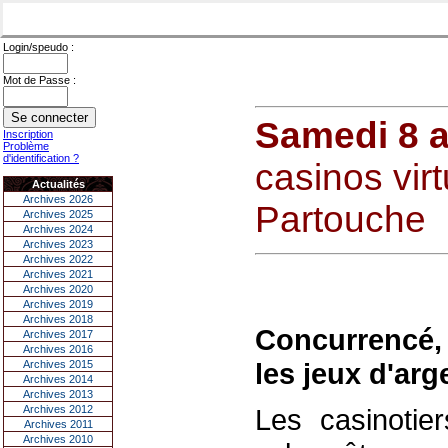
Login/speudo :
Mot de Passe :
Samedi 8 a
Inscription
Problème
d'identification ?
casinos virt
Actualités
Archives 2026
Partouche
Archives 2025
Archives 2024
Archives 2023
Archives 2022
Archives 2021
Archives 2020
Archives 2019
Archives 2018
Concurrencé, 
Archives 2017
Archives 2016
les jeux d'arg
Archives 2015
Archives 2014
Archives 2013
Archives 2012
Les casinotier
Archives 2011
Archives 2010