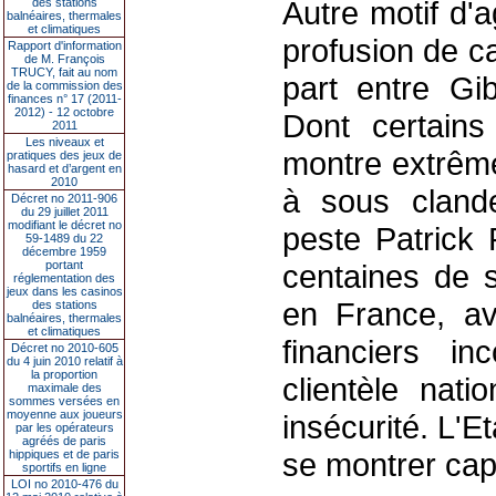
Autre motif d'
des stations
balnéaires, thermales
et climatiques
profusion de c
Rapport d'information
de M. François
TRUCY, fait au nom
part entre Gib
de la commission des
finances n° 17 (2011-
2012) - 12 octobre
Dont certains
2011
Les niveaux et
montre extrême
pratiques des jeux de
hasard et d’argent en
2010
à sous clande
Décret no 2011-906
du 29 juillet 2011
modifiant le décret no
peste Patrick 
59-1489 du 22
décembre 1959
portant
centaines de s
réglementation des
jeux dans les casinos
en France, av
des stations
balnéaires, thermales
et climatiques
financiers in
Décret no 2010-605
du 4 juin 2010 relatif à
la proportion
clientèle nati
maximale des
sommes versées en
moyenne aux joueurs
insécurité. L'Et
par les opérateurs
agréés de paris
se montrer capa
hippiques et de paris
sportifs en ligne
LOI no 2010-476 du