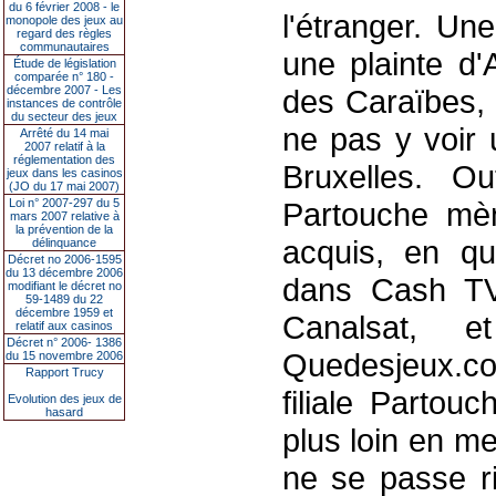
du 6 février 2008 - le
l'étranger. Un
monopole des jeux au
regard des règles
communautaires
une plainte d'
Étude de législation
comparée n° 180 -
décembre 2007 - Les
des Caraïbes, c
instances de contrôle
du secteur des jeux
ne pas y voir 
Arrêté du 14 mai
2007 relatif à la
réglementation des
Bruxelles. Ou
jeux dans les casinos
(JO du 17 mai 2007)
Loi n° 2007-297 du 5
Partouche mène
mars 2007 relative à
la prévention de la
acquis, en qu
délinquance
Décret no 2006-1595
du 13 décembre 2006
dans Cash TV,
modifiant le décret no
59-1489 du 22
décembre 1959 et
Canalsat, e
relatif aux casinos
Décret n° 2006- 1386
Quedesjeux.com
du 15 novembre 2006
Rapport Trucy
filiale Partou
Evolution des jeux de
hasard
plus loin en me
ne se passe ri