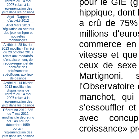
pour le GIE (g
l’arrêté du 14 mai
2007 relatif à la
réglementation des
hippique, dont 
jeux dans les casinos
Arjel - Rapport
a crû de 75% 
d'activité 2012
Arjel Mars 2013
Régulation du secteur
millions d'eur
des jeux en ligne et
nouvelles
technologies
commerce en 
Arrêté du 28 février
2013 modifiant l'arrêté
vitesse et que
du 29 octobre 2010
relatif aux modalités
d'encaissement, de
ceux de sexe 
recouvrement et de
contrôle des
prélèvements
Martignoni,
spécifiques aux jeux
de casinos
Arrêté du 14 février
l'Observatoire 
2013 modifiant les
dispositions de
manchot, qui 
l'arrêté du 14 mai
2007 relatif à la
réglementation des
s'essouffler e
jeux dans les casinos
Décret no 2012-685
du 7 mai 2012
avec concup
modifiant le décret no
59-1489 du 22
décembre 1959
croissance» p
portant
réglementation des
jeux dans les casinos