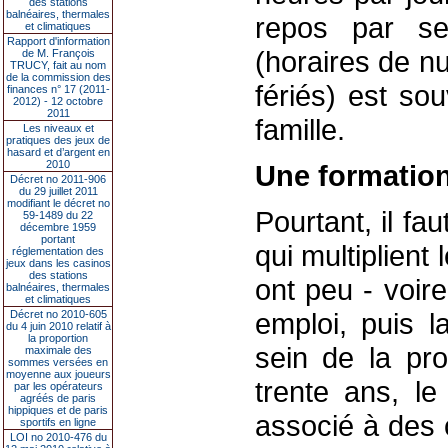
des stations
balnéaires, thermales
repos par se
et climatiques
Rapport d'information
(horaires de nu
de M. François
TRUCY, fait au nom
de la commission des
fériés) est so
finances n° 17 (2011-
2012) - 12 octobre
2011
famille.
Les niveaux et
pratiques des jeux de
hasard et d’argent en
2010
Une formation
Décret no 2011-906
du 29 juillet 2011
modifiant le décret no
Pourtant, il fa
59-1489 du 22
décembre 1959
portant
qui multiplient
réglementation des
jeux dans les casinos
des stations
ont peu - voir
balnéaires, thermales
et climatiques
emploi, puis l
Décret no 2010-605
du 4 juin 2010 relatif à
la proportion
sein de la pro
maximale des
sommes versées en
moyenne aux joueurs
trente ans, le
par les opérateurs
agréés de paris
hippiques et de paris
associé à des 
sportifs en ligne
LOI no 2010-476 du