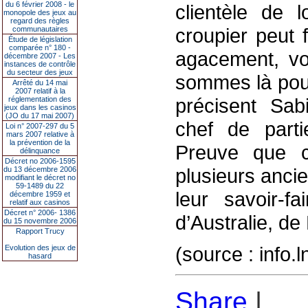
du 6 février 2008 - le
clientèle de l
monopole des jeux au
regard des règles
croupier peut f
communautaires
Étude de législation
comparée n° 180 -
agacement, vo
décembre 2007 - Les
instances de contrôle
du secteur des jeux
sommes là pour
Arrêté du 14 mai
2007 relatif à la
précisent Sab
réglementation des
jeux dans les casinos
(JO du 17 mai 2007)
chef de parti
Loi n° 2007-297 du 5
mars 2007 relative à
la prévention de la
Preuve que ce
délinquance
Décret no 2006-1595
plusieurs ancie
du 13 décembre 2006
modifiant le décret no
59-1489 du 22
leur savoir-f
décembre 1959 et
relatif aux casinos
Décret n° 2006- 1386
d’Australie, d
du 15 novembre 2006
Rapport Trucy
(source : info.
Evolution des jeux de
hasard
Share
|