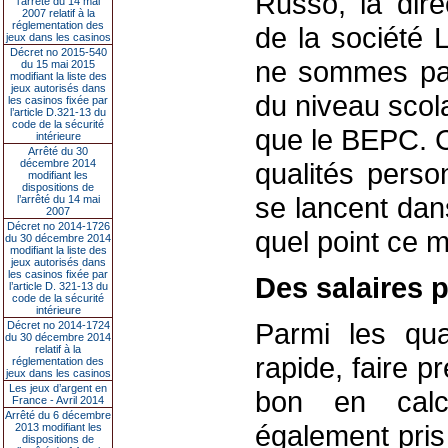
Russo, la dir
l’arrêté du 14 mai
2007 relatif à la
réglementation des
de la société
jeux dans les casinos
Décret no 2015-540
ne sommes pas
du 15 mai 2015
modifiant la liste des
jeux autorisés dans
du niveau scol
les casinos fixée par
l’article D.321-13 du
code de la sécurité
que le BEPC. C
intérieure
Arrêté du 30
décembre 2014
qualités perso
modifiant les
dispositions de
se lancent dan
l’arrêté du 14 mai
2007
Décret no 2014-1726
quel point ce m
du 30 décembre 2014
modifiant la liste des
jeux autorisés dans
les casinos fixée par
Des salaires p
l’article D. 321-13 du
code de la sécurité
intérieure
Parmi les qua
Décret no 2014-1724
du 30 décembre 2014
relatif à la
rapide, faire p
réglementation des
jeux dans les casinos
Les jeux d’argent en
bon en calc
France - Avril 2014
Arrêté du 6 décembre
également pris
2013 modifiant les
dispositions de