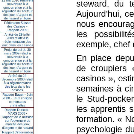
12 mai 2010 relative à
steward, du 
l’ouverture à la
concurrence et à la
Aujourd’hui, c
régulation du secteur
des jeux d’argent et
de hasard en ligne
nous encourage
Fédération Suisse
des Casinos -
Rapport 2009
les possibili
Arrêté du 29 juillet
2009 relatif à la
exemple, chef d
réglementation des
jeux dans les casinos
Projet de Loi du 30
mars 2009 relatif à
En place depui
l’ouverture à la
concurrence et à la
régulation du secteur
de croupiers 
des jeux d’argent et
de hasard en ligne
casinos », est
Arrêté du 24
décembre 2008 relatif
à la réglementation
semaines à cinq
des jeux dans les
casinos
Rapport Bauer - Juin
le Stud-pocker
2008 - Jeux en ligne
et menaces
criminelles
les apprentis s
Rapport Durieux -
MARS 2008 -
formation. « N
Rapport de la mission
sur l’ouverture du
marché des jeux
psychologie du 
d’argent et de hasard
Rapport d'information