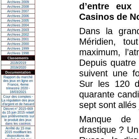
Archives 2009
d’entre eux 
Archives 2008
Archives 2007
Casinos de N
Archives 2006
Archives 2005
Archives 2004
Dans la gran
Archives 2003
Archives 2002
Méridien, tou
Archives 2001
Archives 2000
Archives 1999
maximum, l’at
Archives 1998
Classements
Depuis quatre 
2018/2019
2019/2020
suivent une fo
Documentation
Rapport du marché
Sur les 120 d
des jeux en ligne en
France, 4eme
trimestre 2020 -
quarante candi
18/03/2021
Cour des comptes -
La régulation des jeux
sept sont allés
d’argent et de hasard
Décret n° 2015-669
du 15 juin 2015 relatif
Manque de m
aux prélèvements sur
le produit des jeux
dans les casinos
drastique ? Un
Arrêté du 15 mai
2015 modifiant les
dispositions de