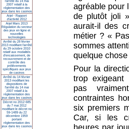
l’arrêté du 14 mai
agréable pour l
2007 relatif à la
réglementation des
jeux dans les casinos
de plutôt joli
Arjel - Rapport
d'activité 2012
aurait-il des 
Arjel Mars 2013
Régulation du secteur
des jeux en ligne et
métier ? « Pas
nouvelles
technologies
Arrêté du 28 février
sommes attenti
2013 modifiant l'arrêté
du 29 octobre 2010
relatif aux modalités
quelque chose d
d'encaissement, de
recouvrement et de
contrôle des
Pour la directio
prélèvements
spécifiques aux jeux
de casinos
trop exigeant 
Arrêté du 14 février
2013 modifiant les
dispositions de
pas vraimen
l'arrêté du 14 mai
2007 relatif à la
réglementation des
contraintes ho
jeux dans les casinos
Décret no 2012-685
six premiers m
du 7 mai 2012
modifiant le décret no
59-1489 du 22
Car, si les c
décembre 1959
portant
réglementation des
heures par jou
jeux dans les casinos