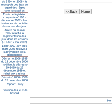
du 6 février 2008 - le
monopole des jeux au
regard des règles
communautaires
Étude de législation
comparée n° 180 -
décembre 2007 - Les
instances de contrôle
du secteur des jeux
Arrêté du 14 mai
2007 relatif à la
réglementation des
jeux dans les casinos
(JO du 17 mai 2007)
Loi n° 2007-297 du 5
mars 2007 relative à
la prévention de la
délinquance
Décret no 2006-1595
du 13 décembre 2006
modifiant le décret no
59-1489 du 22
décembre 1959 et
relatif aux casinos
Décret n° 2006- 1386
du 15 novembre 2006
Rapport Trucy
Evolution des jeux de
hasard
Ho