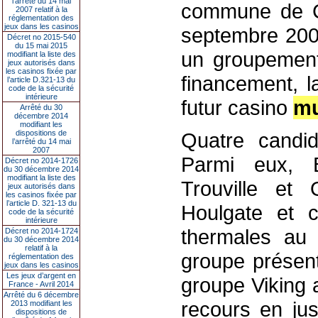
l’arrêté du 14 mai
commune de Co
2007 relatif à la
réglementation des
jeux dans les casinos
septembre 2003
Décret no 2015-540
du 15 mai 2015
un groupement 
modifiant la liste des
jeux autorisés dans
les casinos fixée par
financement, la
l’article D.321-13 du
code de la sécurité
intérieure
futur casino
mu
Arrêté du 30
décembre 2014
modifiant les
dispositions de
Quatre candid
l’arrêté du 14 mai
2007
Parmi eux, B
Décret no 2014-1726
du 30 décembre 2014
modifiant la liste des
Trouville et 
jeux autorisés dans
les casinos fixée par
l’article D. 321-13 du
Houlgate et c
code de la sécurité
intérieure
thermales au 
Décret no 2014-1724
du 30 décembre 2014
relatif à la
groupe présent
réglementation des
jeux dans les casinos
Les jeux d’argent en
groupe Viking 
France - Avril 2014
Arrêté du 6 décembre
recours en jus
2013 modifiant les
dispositions de