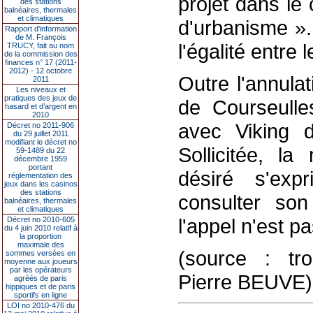
projet dans le 
des stations
balnéaires, thermales
et climatiques
d'urbanisme ».
Rapport d'information
de M. François
l'égalité entre 
TRUCY, fait au nom
de la commission des
finances n° 17 (2011-
2012) - 12 octobre
Outre l'annulat
2011
Les niveaux et
pratiques des jeux de
de Courseulle
hasard et d’argent en
2010
avec Viking 
Décret no 2011-906
du 29 juillet 2011
modifiant le décret no
Sollicitée, l
59-1489 du 22
décembre 1959
portant
désiré s'exp
réglementation des
jeux dans les casinos
des stations
consulter son 
balnéaires, thermales
et climatiques
l'appel n'est p
Décret no 2010-605
du 4 juin 2010 relatif à
la proportion
maximale des
(source : trou
sommes versées en
moyenne aux joueurs
par les opérateurs
Pierre BEUVE)
agréés de paris
hippiques et de paris
sportifs en ligne
LOI no 2010-476 du