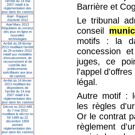
l’arrêté du 14 mai
Barrière et Cog
2007 relatif à la
réglementation des
jeux dans les casinos
Arjel - Rapport
Le tribunal ad
d'activité 2012
Arjel Mars 2013
conseil
munic
Régulation du secteur
des jeux en ligne et
nouvelles
motifs : la 
technologies
Arrêté du 28 février
2013 modifiant l'arrêté
concession et
du 29 octobre 2010
relatif aux modalités
d'encaissement, de
juges, ce po
recouvrement et de
contrôle des
l'appel d'offre
prélèvements
spécifiques aux jeux
de casinos
légal.
Arrêté du 14 février
2013 modifiant les
dispositions de
l'arrêté du 14 mai
Autre motif : 
2007 relatif à la
réglementation des
jeux dans les casinos
les règles d'u
Décret no 2012-685
du 7 mai 2012
Or le contrat 
modifiant le décret no
59-1489 du 22
décembre 1959
règlement d'u
portant
réglementation des
jeux dans les casinos