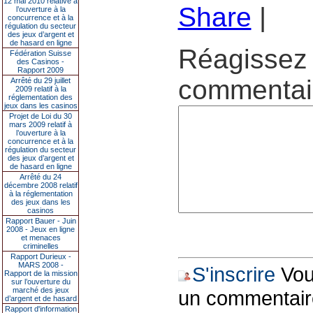
12 mai 2010 relative à
Share
|
l’ouverture à la
concurrence et à la
régulation du secteur
des jeux d’argent et
de hasard en ligne
Réagissez 
Fédération Suisse
des Casinos -
Rapport 2009
commentair
Arrêté du 29 juillet
2009 relatif à la
réglementation des
jeux dans les casinos
Projet de Loi du 30
mars 2009 relatif à
l’ouverture à la
concurrence et à la
régulation du secteur
des jeux d’argent et
de hasard en ligne
Arrêté du 24
décembre 2008 relatif
à la réglementation
des jeux dans les
casinos
Rapport Bauer - Juin
2008 - Jeux en ligne
et menaces
criminelles
Rapport Durieux -
MARS 2008 -
S'inscrire
Vous
Rapport de la mission
sur l’ouverture du
marché des jeux
un commentair
d’argent et de hasard
Rapport d'information