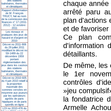
des stations
chaque année a
balnéaires, thermales
et climatiques
arrêté paru au
Rapport d'information
de M. François
TRUCY, fait au nom
plan d'actions 
de la commission des
finances n° 17 (2011-
2012) - 12 octobre
et de favoriser
2011
Les niveaux et
Ce plan com
pratiques des jeux de
hasard et d’argent en
2010
d'information 
Décret no 2011-906
du 29 juillet 2011
modifiant le décret no
détaillants.
59-1489 du 22
décembre 1959
portant
réglementation des
De même, les c
jeux dans les casinos
des stations
balnéaires, thermales
le 1er novem
et climatiques
Décret no 2010-605
contrôles d'id
du 4 juin 2010 relatif à
la proportion
maximale des
»jeu compulsif
sommes versées en
moyenne aux joueurs
par les opérateurs
la fondatrice
agréés de paris
hippiques et de paris
sportifs en ligne
Armelle Achou
LOI no 2010-476 du