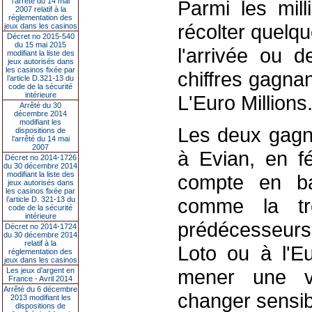
l’arrêté du 14 mai
Parmi les mill
2007 relatif à la
réglementation des
récolter quelq
jeux dans les casinos
Décret no 2015-540
du 15 mai 2015
l'arrivée ou d
modifiant la liste des
jeux autorisés dans
les casinos fixée par
chiffres gagnan
l’article D.321-13 du
code de la sécurité
intérieure
L'Euro Millions
Arrêté du 30
décembre 2014
modifiant les
Les deux gagna
dispositions de
l’arrêté du 14 mai
2007
à Evian, en fé
Décret no 2014-1726
du 30 décembre 2014
modifiant la liste des
compte en ba
jeux autorisés dans
les casinos fixée par
comme la tr
l’article D. 321-13 du
code de la sécurité
intérieure
prédécesseur
Décret no 2014-1724
du 30 décembre 2014
relatif à la
Loto ou à l'Eu
réglementation des
jeux dans les casinos
mener une vi
Les jeux d’argent en
France - Avril 2014
Arrêté du 6 décembre
changer sensib
2013 modifiant les
dispositions de