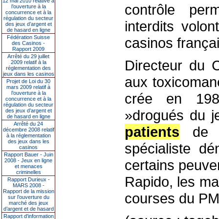
12 mai 2010 relative à
contrôle per
l’ouverture à la
concurrence et à la
régulation du secteur
interdits volo
des jeux d’argent et
de hasard en ligne
Fédération Suisse
casinos françai
des Casinos -
Rapport 2009
Arrêté du 29 juillet
Directeur du 
2009 relatif à la
réglementation des
jeux dans les casinos
aux toxicomane
Projet de Loi du 30
mars 2009 relatif à
l’ouverture à la
crée en 198
concurrence et à la
régulation du secteur
»drogués du j
des jeux d’argent et
de hasard en ligne
Arrêté du 24
patients
de p
décembre 2008 relatif
à la réglementation
des jeux dans les
spécialiste d
casinos
Rapport Bauer - Juin
certains peuven
2008 - Jeux en ligne
et menaces
criminelles
Rapido, les ma
Rapport Durieux -
MARS 2008 -
Rapport de la mission
courses du PM
sur l’ouverture du
marché des jeux
d’argent et de hasard
Rapport d'information