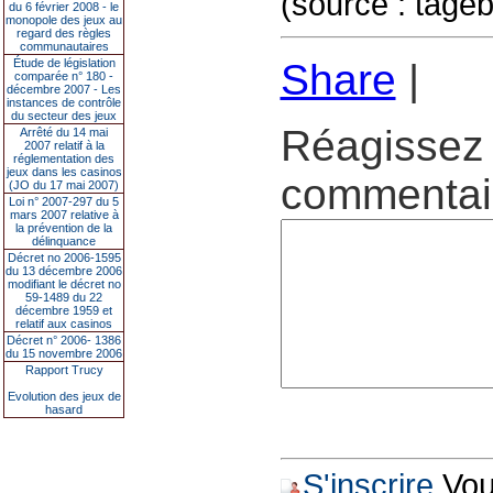
(source : tagebl
du 6 février 2008 - le
monopole des jeux au
regard des règles
communautaires
Étude de législation
Share
|
comparée n° 180 -
décembre 2007 - Les
instances de contrôle
du secteur des jeux
Réagissez 
Arrêté du 14 mai
2007 relatif à la
réglementation des
jeux dans les casinos
commentair
(JO du 17 mai 2007)
Loi n° 2007-297 du 5
mars 2007 relative à
la prévention de la
délinquance
Décret no 2006-1595
du 13 décembre 2006
modifiant le décret no
59-1489 du 22
décembre 1959 et
relatif aux casinos
Décret n° 2006- 1386
du 15 novembre 2006
Rapport Trucy
Evolution des jeux de
hasard
S'inscrire
Vous