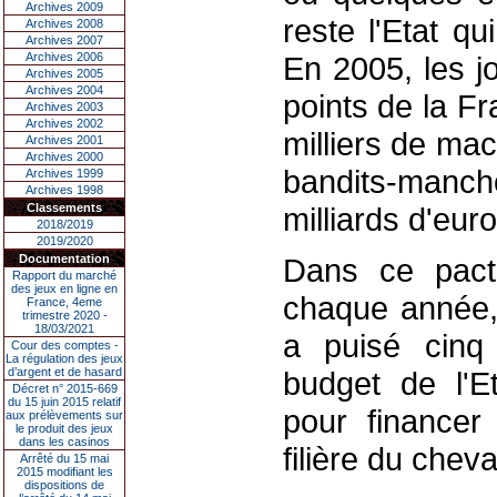
Archives 2009
reste l'Etat q
Archives 2008
Archives 2007
Archives 2006
En 2005, les j
Archives 2005
Archives 2004
points de la F
Archives 2003
Archives 2002
milliers de ma
Archives 2001
Archives 2000
bandits-mancho
Archives 1999
Archives 1998
Classements
milliards d'euro
2018/2019
2019/2020
Documentation
Dans ce pact
Rapport du marché
des jeux en ligne en
chaque année, 
France, 4eme
trimestre 2020 -
18/03/2021
a puisé cinq 
Cour des comptes -
La régulation des jeux
d’argent et de hasard
budget de l'E
Décret n° 2015-669
du 15 juin 2015 relatif
pour financer
aux prélèvements sur
le produit des jeux
dans les casinos
filière du cheva
Arrêté du 15 mai
2015 modifiant les
dispositions de