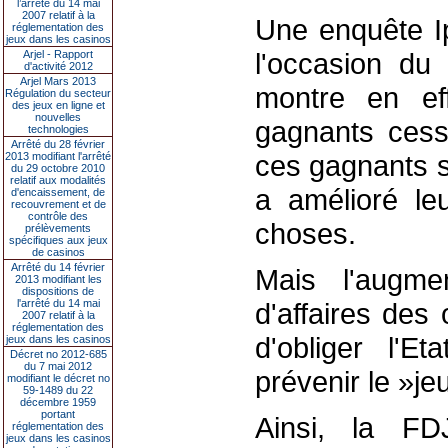
l’arrêté du 14 mai
2007 relatif à la
Une enquête Ip
réglementation des
jeux dans les casinos
l'occasion du 
Arjel - Rapport
d'activité 2012
Arjel Mars 2013
montre en ef
Régulation du secteur
des jeux en ligne et
nouvelles
gagnants cess
technologies
Arrêté du 28 février
ces gagnants s
2013 modifiant l'arrêté
du 29 octobre 2010
relatif aux modalités
a amélioré le
d'encaissement, de
recouvrement et de
contrôle des
choses.
prélèvements
spécifiques aux jeux
de casinos
Arrêté du 14 février
Mais l'augmen
2013 modifiant les
dispositions de
l'arrêté du 14 mai
d'affaires des
2007 relatif à la
réglementation des
d'obliger l'E
jeux dans les casinos
Décret no 2012-685
du 7 mai 2012
prévenir le »je
modifiant le décret no
59-1489 du 22
décembre 1959
portant
Ainsi, la FD
réglementation des
jeux dans les casinos