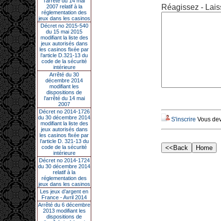
l’arrêté du 14 mai
Réagissez - Lais
2007 relatif à la
réglementation des
jeux dans les casinos
Décret no 2015-540
du 15 mai 2015
modifiant la liste des
jeux autorisés dans
les casinos fixée par
l’article D.321-13 du
code de la sécurité
intérieure
Arrêté du 30
décembre 2014
modifiant les
dispositions de
l’arrêté du 14 mai
2007
Décret no 2014-1726
du 30 décembre 2014
S'inscrire
Vous deve
modifiant la liste des
jeux autorisés dans
les casinos fixée par
l’article D. 321-13 du
code de la sécurité
intérieure
Décret no 2014-1724
du 30 décembre 2014
relatif à la
réglementation des
jeux dans les casinos
Les jeux d’argent en
France - Avril 2014
Arrêté du 6 décembre
2013 modifiant les
dispositions de