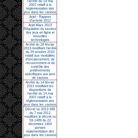
l’arrêté du 14 mai
2007 relatif à la
réglementation des
jeux dans les casinos
Arjel - Rapport
d'activité 2012
Arjel Mars 2013
Régulation du secteur
des jeux en ligne et
nouvelles
technologies
Arrêté du 28 février
2013 modifiant l'arrêté
du 29 octobre 2010
relatif aux modalités
d'encaissement, de
recouvrement et de
contrôle des
prélèvements
spécifiques aux jeux
de casinos
Arrêté du 14 février
2013 modifiant les
dispositions de
l'arrêté du 14 mai
2007 relatif à la
réglementation des
jeux dans les casinos
Décret no 2012-685
du 7 mai 2012
modifiant le décret no
59-1489 du 22
décembre 1959
portant
réglementation des
jeux dans les casinos