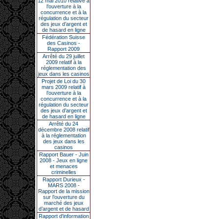
12 mai 2010 relative à
l’ouverture à la
concurrence et à la
régulation du secteur
des jeux d’argent et
de hasard en ligne
Fédération Suisse
des Casinos -
Rapport 2009
Arrêté du 29 juillet
2009 relatif à la
réglementation des
jeux dans les casinos
Projet de Loi du 30
mars 2009 relatif à
l’ouverture à la
concurrence et à la
régulation du secteur
des jeux d’argent et
de hasard en ligne
Arrêté du 24
décembre 2008 relatif
à la réglementation
des jeux dans les
casinos
Rapport Bauer - Juin
2008 - Jeux en ligne
et menaces
criminelles
Rapport Durieux -
MARS 2008 -
Rapport de la mission
sur l’ouverture du
marché des jeux
d’argent et de hasard
Rapport d'information