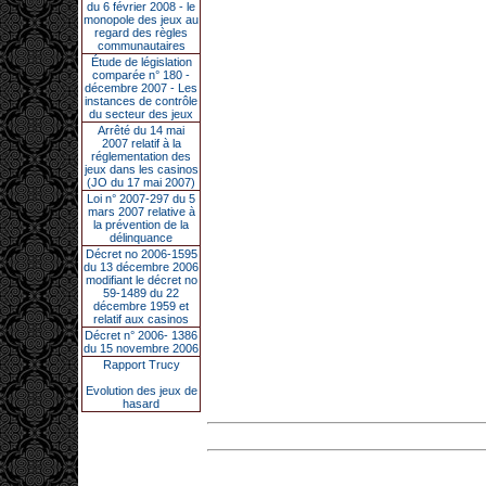
du 6 février 2008 - le
monopole des jeux au
regard des règles
communautaires
Étude de législation
comparée n° 180 -
décembre 2007 - Les
instances de contrôle
du secteur des jeux
Arrêté du 14 mai
2007 relatif à la
réglementation des
jeux dans les casinos
(JO du 17 mai 2007)
Loi n° 2007-297 du 5
mars 2007 relative à
la prévention de la
délinquance
Décret no 2006-1595
du 13 décembre 2006
modifiant le décret no
59-1489 du 22
décembre 1959 et
relatif aux casinos
Décret n° 2006- 1386
du 15 novembre 2006
Rapport Trucy
Evolution des jeux de
hasard