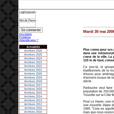
Login/speudo :
Mot de Passe :
Mardi 30 mai 200
Inscription
Problème
d'identification ?
Actualités
Plus connu pour ses 
Archives 2026
dans une métamorphos
Archives 2025
coeur de la ville. La
Archives 2024
120 m de haut, consac
Archives 2023
Archives 2022
Ce jour-là, le grou
Archives 2021
traditionnels, de la r
Archives 2020
d'euros pour aménage
Archives 2019
d'anciens locaux de l
siècle.
Archives 2018
Archives 2017
Partouche veut faire
Archives 2016
population de 250.000 
Archives 2015
Trouville sur la Côte fl
Archives 2014
Archives 2013
Pour Le Havre, une vil
Archives 2012
une nouvelle étape d
Archives 2011
1995. "Cela ne signifi
Archives 2010
mais que nous voulons 