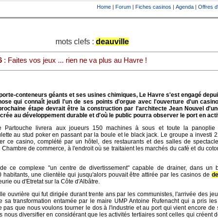
Home
|
Forum
|
Fiches casinos
|
Agenda
|
Offres d
mots clefs :
deauville
6
: Faites vos jeux ... rien ne va plus au Havre !
porte-conteneurs géants et ses usines chimiques, Le Havre s'est engagé depui
e qui connaît jeudi l'un de ses points d'orgue avec l'ouverture d'un casino
 prochaine étape devrait être la construction par l'architecte Jean Nouvel d'u
rée au développement durable et d'où le public pourra observer le port en activ
pe Partouche livrera aux joueurs 150 machines à sous et toute la panoplie
oulette au stud poker en passant par la boule et le black jack. Le groupe a investi 2
r ce casino, complété par un hôtel, des restaurants et des salles de spectacle
a Chambre de commerce, à l'endroit où se traitaient les marchés du café et du cot
 de ce complexe "un centre de divertissement" capable de drainer, dans un 
habitants, une clientèle qui jusqu'alors pouvait être attirée par les casinos de
de
eurie ou d'Etretat sur la Côte d'Albâtre.
le ouvrière qui fut dirigée durant trente ans par les communistes, l'arrivée des j
e sa transformation entamée par le maire UMP Antoine Rufenacht qui a pris les
e pas que nous voulons tourner le dos à l'industrie et au port qui vient encore de 
nous diversifier en considérant que les activités tertiaires sont celles qui créent d