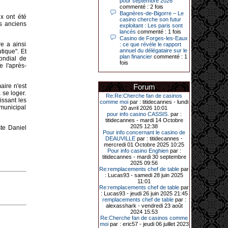
pour septembre 2026
Le plus gros gain gagné depuis plus
commenté : 2 fois
de 20 ans dans l’établissement.
Bagnères-de-Bigorre – Le
ux ont été
casino cherche son futur
es anciens
exploitant : Les paris sont
lancés
commenté : 1 fois
Casino de Forges-les-Eaux
31-03-2026|
e a ainsi
: ce que révèle le rapport
annuel du délégataire sur le
tique". Et
Série de jackpots au casino JOA de
plan financier
commenté : 1
ondial de
Gujan-Mestras : ce mois de mars a
fois
été fructueux pour quelques
 l'après-
joueurs. D’abord avec 44 207 euros
remportés le dimanche 22 mars sur
une machine à sous pour une mise
aire n'est
Forum
initiale de 5,28 €. Puis quelques
 se loger.
jours plus tard, le vendredi 27 mars,
Re:Re:Cherche fan de casinos
issant les
un joueur a décroché 12 086 euros
comme moi
par : titidecannes - lundi
 municipal
sur une autre machine à sous.
20 avril 2026 10:01
pour info casino CASSIS.
par :
Enfin, troisième et dernier jackpot,
titidecannes - mardi 14 Octobre
record cette fois-ci, le samedi 28
2025 12:38
ste Daniel
mars dernier. Quelque 111 322
Pour info concernant le casino de
euros ont été remportés sur la table
DEAUVILLE
par : titidecannes -
d’Ultimate Texas Hold’em Poker,
mercredi 01 Octobre 2025 10:25
grâce à une mise de 5 euros sur la
Pour info casino Enghien
par :
case bonus et une quinte flush
titidecannes - mardi 30 septembre
royale. Ces gains ont été annoncés
2025 09:56
dans un communiqué diffusé par le
Re:remplacements chef de table
par
casino ce lundi 30 mars en soirée.
: Lucas93 - samedi 28 juin 2025
11:01
Re:remplacements chef de table
par
: Lucas93 - jeudi 26 juin 2025 21:45
remplacements chef de table
par :
11-01-2026|
alexasshark - vendredi 23 août
2024 15:53
Dimanche 11 janvier, en soirée, une
Re:Cherche fan de casinos comme
cliente retraitée de 78 ans, habitant
moi
par : eric57 - jeudi 06 juillet 2023
Trémuson, a eu l’énorme surprise