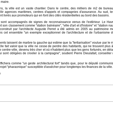
e maire.
s, la ville est un vaste chantier. Dans le centre, des milliers de m2 de burea
illir agences maritimes, centres d'appels et compagnies d'assurance. Au sud, l
ont livrés aux promoteurs qui en font des cités résidentielles au bord des bassins.
sont accompagnés de signes de reconnaissance venus de l'extérieur. Le Havr
son classement comme "station balnéaire", "ville d'art et d'histoire" et "station nau
econstruit par l'architecte Auguste Perret a été admis en 2005 au patrimoine m
s cet ensemble "un exemple exceptionnel de l'architecture et de l'urbanisme de
ts laissent de marbre la gauche qui estime que la "tertiarisation" voulue par le m
Elle fait valoir que la ville ne cesse de perdre des habitants, qui ne trouvent plus à
e centre-ville, devenu très cher et où n'habitent plus que les gens fortunés, en déla
sont obligées de s'exiler à la campagne", soutient Pierre Dieulafait, conseiller
'affichera comme "un geste architectural fort" tandis que, pour le député communi
 projet "pharaonique" susceptible d'assécher pour longtemps les finances de la ville.
)