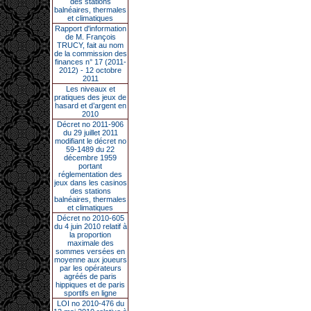
des stations
balnéaires, thermales
et climatiques
Rapport d'information
de M. François
TRUCY, fait au nom
de la commission des
finances n° 17 (2011-
2012) - 12 octobre
2011
Les niveaux et
pratiques des jeux de
hasard et d’argent en
2010
Décret no 2011-906
du 29 juillet 2011
modifiant le décret no
59-1489 du 22
décembre 1959
portant
réglementation des
jeux dans les casinos
des stations
balnéaires, thermales
et climatiques
Décret no 2010-605
du 4 juin 2010 relatif à
la proportion
maximale des
sommes versées en
moyenne aux joueurs
par les opérateurs
agréés de paris
hippiques et de paris
sportifs en ligne
LOI no 2010-476 du