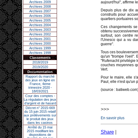
Archives 2009
aujourd'hui", affirme l
Archives 2008
Depuis plus de dix an
Archives 2007
construits pour accue
Archives 2006
quartiers portuaires s
Archives 2005
Archives 2004
Ces changements se 
Archives 2003
obtenu successivement 
Archives 2002
surtout, son centre r
Archives 2001
l'Unesco qui a vu dan
Archives 2000
guerre".
Archives 1999
Tous ces bouleversemen
Archives 1998
qu'un "trompe l'oeil". 
Classements
"Rufenacht privilégie l
2018/2019
couches moyennes qui 
2019/2020
Vert.
Documentation
Rapport du marché
Pour le maire, elle s
des jeux en ligne en
Paul, elle n'est qu'un
France, 4eme
trimestre 2020 -
(source : batiweb.com
18/03/2021
Cour des comptes -
La régulation des jeux
d’argent et de hasard
Décret n° 2015-669
>>>
du 15 juin 2015 relatif
aux prélèvements sur
En savoir plus
le produit des jeux
dans les casinos
Arrêté du 15 mai
2015 modifiant les
Share
|
dispositions de