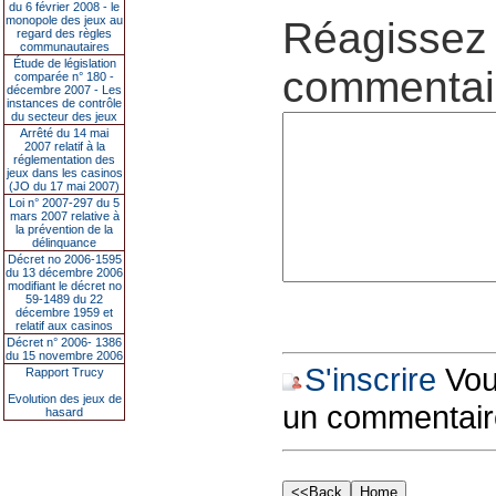
du 6 février 2008 - le
monopole des jeux au
Réagissez 
regard des règles
communautaires
Étude de législation
commentair
comparée n° 180 -
décembre 2007 - Les
instances de contrôle
du secteur des jeux
Arrêté du 14 mai
2007 relatif à la
réglementation des
jeux dans les casinos
(JO du 17 mai 2007)
Loi n° 2007-297 du 5
mars 2007 relative à
la prévention de la
délinquance
Décret no 2006-1595
du 13 décembre 2006
modifiant le décret no
59-1489 du 22
décembre 1959 et
relatif aux casinos
Décret n° 2006- 1386
du 15 novembre 2006
S'inscrire
Vous
Rapport Trucy
Evolution des jeux de
un commentair
hasard