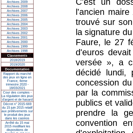
C'est un doss
Archives 2009
Archives 2008
l'ancien maire
Archives 2007
Archives 2006
trouvé sur son
Archives 2005
Archives 2004
Archives 2003
la signature d
Archives 2002
Archives 2001
Faure, le 27 f
Archives 2000
Archives 1999
d'euros devait
Archives 1998
Classements
versée », a c
2018/2019
2019/2020
Documentation
décidé lundi, 
Rapport du marché
des jeux en ligne en
concession du 
France, 4eme
trimestre 2020 -
18/03/2021
par la commiss
Cour des comptes -
La régulation des jeux
d’argent et de hasard
publics et vali
Décret n° 2015-669
du 15 juin 2015 relatif
prendre la ge
aux prélèvements sur
le produit des jeux
dans les casinos
convention en
Arrêté du 15 mai
2015 modifiant les
dispositions de
d'exploitatio