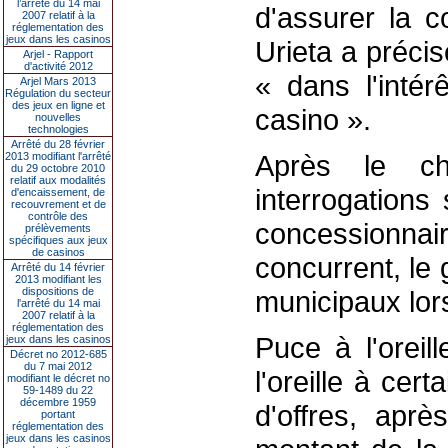
l’arrêté du 14 mai
d'assurer la c
2007 relatif à la
réglementation des
jeux dans les casinos
Urieta a précis
Arjel - Rapport
d'activité 2012
« dans l'intér
Arjel Mars 2013
Régulation du secteur
des jeux en ligne et
casino ».
nouvelles
technologies
Arrêté du 28 février
Après le c
2013 modifiant l'arrêté
du 29 octobre 2010
relatif aux modalités
interrogations 
d'encaissement, de
recouvrement et de
contrôle des
concessionnair
prélèvements
spécifiques aux jeux
de casinos
concurrent, le
Arrêté du 14 février
2013 modifiant les
dispositions de
municipaux lor
l'arrêté du 14 mai
2007 relatif à la
réglementation des
Puce à l'oreil
jeux dans les casinos
Décret no 2012-685
du 7 mai 2012
l'oreille à cer
modifiant le décret no
59-1489 du 22
décembre 1959
d'offres, aprè
portant
réglementation des
jeux dans les casinos