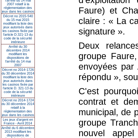
l’arrêté du 14 mai
2007 relatif à la
Faure) et Char
réglementation des
jeux dans les casinos
Décret no 2015-540
claire : « La c
du 15 mai 2015
modifiant la liste des
jeux autorisés dans
signature ».
les casinos fixée par
l’article D.321-13 du
code de la sécurité
intérieure
Deux relance
Arrêté du 30
décembre 2014
groupe Faure,
modifiant les
dispositions de
l’arrêté du 14 mai
envoyées par A
2007
Décret no 2014-1726
du 30 décembre 2014
répondu », soul
modifiant la liste des
jeux autorisés dans
les casinos fixée par
C'est pourquo
l’article D. 321-13 du
code de la sécurité
intérieure
contrat et de
Décret no 2014-1724
du 30 décembre 2014
relatif à la
municipal, de 
réglementation des
jeux dans les casinos
groupe Tranch
Les jeux d’argent en
France - Avril 2014
Arrêté du 6 décembre
nouvel appel 
2013 modifiant les
dispositions de