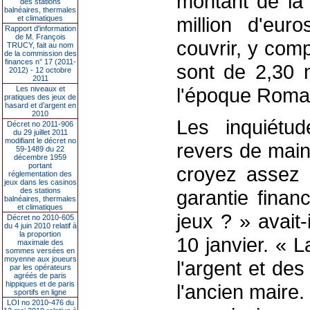
montant de la 
des stations
balnéaires, thermales
million d'euro
et climatiques
Rapport d'information
de M. François
couvrir, y com
TRUCY, fait au nom
de la commission des
finances n° 17 (2011-
sont de 2,30 m
2012) - 12 octobre
2011
l'époque Roma
Les niveaux et
pratiques des jeux de
hasard et d’argent en
2010
Les inquiétu
Décret no 2011-906
du 29 juillet 2011
modifiant le décret no
revers de main
59-1489 du 22
décembre 1959
portant
croyez assez 
réglementation des
jeux dans les casinos
des stations
garantie finan
balnéaires, thermales
et climatiques
jeux ? » avait-
Décret no 2010-605
du 4 juin 2010 relatif à
la proportion
10 janvier. « L
maximale des
sommes versées en
moyenne aux joueurs
l'argent et de
par les opérateurs
agréés de paris
hippiques et de paris
l'ancien maire. 
sportifs en ligne
LOI no 2010-476 du