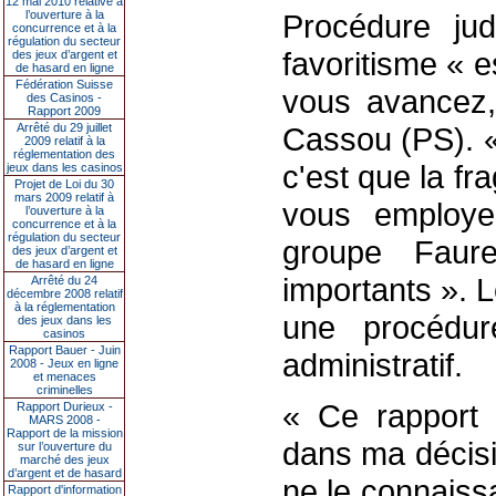
12 mai 2010 relative à
l’ouverture à la
Procédure jud
concurrence et à la
régulation du secteur
favoritisme « 
des jeux d’argent et
de hasard en ligne
Fédération Suisse
vous avancez, 
des Casinos -
Rapport 2009
Arrêté du 29 juillet
Cassou (PS). « 
2009 relatif à la
réglementation des
c'est que la fr
jeux dans les casinos
Projet de Loi du 30
mars 2009 relatif à
vous employe
l’ouverture à la
concurrence et à la
régulation du secteur
groupe Faur
des jeux d’argent et
de hasard en ligne
importants ». 
Arrêté du 24
décembre 2008 relatif
à la réglementation
une procédure
des jeux dans les
casinos
Rapport Bauer - Juin
administratif.
2008 - Jeux en ligne
et menaces
criminelles
« Ce rapport 
Rapport Durieux -
MARS 2008 -
Rapport de la mission
dans ma décisi
sur l’ouverture du
marché des jeux
d’argent et de hasard
ne le connaiss
Rapport d'information