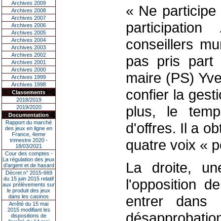
Archives 2009
« Ne participe
Archives 2008
Archives 2007
participatio
Archives 2006
Archives 2005
conseillers mu
Archives 2004
Archives 2003
Archives 2002
pas pris part 
Archives 2001
Archives 2000
maire (PS) Yve
Archives 1999
Archives 1998
confier la ges
Classements
2018/2019
plus, le tem
2019/2020
Documentation
Rapport du marché
d'offres. Il a o
des jeux en ligne en
France, 4eme
quatre voix « 
trimestre 2020 -
18/03/2021
Cour des comptes -
La régulation des jeux
La droite, un
d’argent et de hasard
Décret n° 2015-669
du 15 juin 2015 relatif
l'opposition 
aux prélèvements sur
le produit des jeux
entrer dans 
dans les casinos
Arrêté du 15 mai
2015 modifiant les
désapprobatio
dispositions de