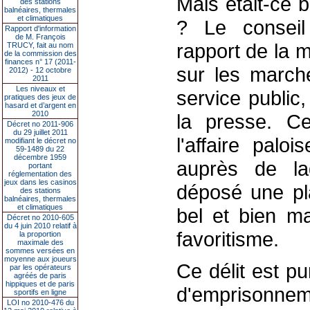
Mais était-ce 
des stations
balnéaires, thermales
et climatiques
? Le consei
Rapport d'information
de M. François
rapport de la m
TRUCY, fait au nom
de la commission des
finances n° 17 (2011-
sur les marché
2012) - 12 octobre
2011
Les niveaux et
service public
pratiques des jeux de
hasard et d’argent en
2010
la presse. Ce
Décret no 2011-906
du 29 juillet 2011
l'affaire palo
modifiant le décret no
59-1489 du 22
décembre 1959
auprès de la
portant
réglementation des
jeux dans les casinos
déposé une pla
des stations
balnéaires, thermales
et climatiques
bel et bien ma
Décret no 2010-605
du 4 juin 2010 relatif à
favoritisme.
la proportion
maximale des
sommes versées en
moyenne aux joueurs
Ce délit est p
par les opérateurs
agréés de paris
hippiques et de paris
d'emprisonnem
sportifs en ligne
LOI no 2010-476 du