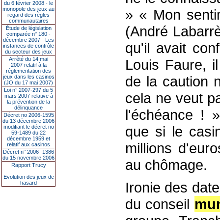
du 6 février 2008 - le
monopole des jeux au
» « Mon senti
regard des règles
communautaires
(André Labarrè
Étude de législation
comparée n° 180 -
décembre 2007 - Les
qu'il avait co
instances de contrôle
du secteur des jeux
Arrêté du 14 mai
Louis Faure, i
2007 relatif à la
réglementation des
de la caution n
jeux dans les casinos
(JO du 17 mai 2007)
Loi n° 2007-297 du 5
cela ne veut pa
mars 2007 relative à
la prévention de la
délinquance
l'échéance ! 
Décret no 2006-1595
du 13 décembre 2006
que si le casin
modifiant le décret no
59-1489 du 22
décembre 1959 et
millions d'eur
relatif aux casinos
Décret n° 2006- 1386
du 15 novembre 2006
au chômage.
Rapport Trucy
Evolution des jeux de
Ironie des date
hasard
du conseil
mun