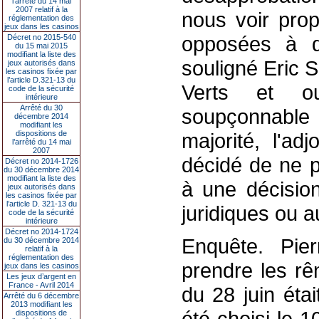
l’arrêté du 14 mai
2007 relatif à la
nous voir pro
réglementation des
jeux dans les casinos
opposées à qu
Décret no 2015-540
du 15 mai 2015
modifiant la liste des
souligné Eric S
jeux autorisés dans
les casinos fixée par
l’article D.321-13 du
Verts et ouv
code de la sécurité
intérieure
Arrêté du 30
soupçonnable 
décembre 2014
modifiant les
dispositions de
majorité, l'ad
l’arrêté du 14 mai
2007
décidé de ne p
Décret no 2014-1726
du 30 décembre 2014
modifiant la liste des
à une décisio
jeux autorisés dans
les casinos fixée par
l’article D. 321-13 du
juridiques ou au
code de la sécurité
intérieure
Décret no 2014-1724
Enquête. Pier
du 30 décembre 2014
relatif à la
réglementation des
prendre les r
jeux dans les casinos
Les jeux d’argent en
France - Avril 2014
du 28 juin éta
Arrêté du 6 décembre
2013 modifiant les
été choisi le 1
dispositions de