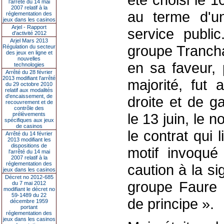
l’arrêté du 14 mai
2007 relatif à la
au terme d'u
réglementation des
jeux dans les casinos
Arjel - Rapport
service public
d'activité 2012
Arjel Mars 2013
groupe Trancha
Régulation du secteur
des jeux en ligne et
nouvelles
en sa faveur, 
technologies
Arrêté du 28 février
2013 modifiant l'arrêté
majorité, fut 
du 29 octobre 2010
relatif aux modalités
d'encaissement, de
droite et de g
recouvrement et de
contrôle des
le 13 juin, le 
prélèvements
spécifiques aux jeux
de casinos
le contrat qui l
Arrêté du 14 février
2013 modifiant les
dispositions de
motif invoqué
l'arrêté du 14 mai
2007 relatif à la
réglementation des
caution à la si
jeux dans les casinos
Décret no 2012-685
groupe Faure 
du 7 mai 2012
modifiant le décret no
59-1489 du 22
de principe ».
décembre 1959
portant
réglementation des
jeux dans les casinos