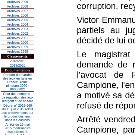
Archives 2009
corruption, re
Archives 2008
Archives 2007
Archives 2006
Victor Emmanu
Archives 2005
Archives 2004
partiels au ju
Archives 2003
Archives 2002
décidé de lui oc
Archives 2001
Archives 2000
Archives 1999
Le magistra
Archives 1998
Classements
2018/2019
demande de re
2019/2020
Documentation
l'avocat de 
Rapport du marché
des jeux en ligne en
Campione, l'en
France, 4eme
trimestre 2020 -
18/03/2021
a motivé sa déc
Cour des comptes -
La régulation des jeux
d’argent et de hasard
refusé de répon
Décret n° 2015-669
du 15 juin 2015 relatif
aux prélèvements sur
Arrêté vendred
le produit des jeux
dans les casinos
Arrêté du 15 mai
Campione, par
2015 modifiant les
dispositions de