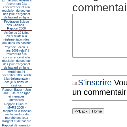
12 mai 2010 relative à
commentair
l’ouverture à la
concurrence et à la
régulation du secteur
des jeux d’argent et
de hasard en ligne
Fédération Suisse
des Casinos -
Rapport 2009
Arrêté du 29 juillet
2009 relatif à la
réglementation des
jeux dans les casinos
Projet de Loi du 30
mars 2009 relatif à
l’ouverture à la
concurrence et à la
régulation du secteur
des jeux d’argent et
de hasard en ligne
Arrêté du 24
décembre 2008 relatif
à la réglementation
S'inscrire
Vous
des jeux dans les
casinos
un commentair
Rapport Bauer - Juin
2008 - Jeux en ligne
et menaces
criminelles
Rapport Durieux -
MARS 2008 -
Rapport de la mission
sur l’ouverture du
marché des jeux
d’argent et de hasard
Rapport d'information