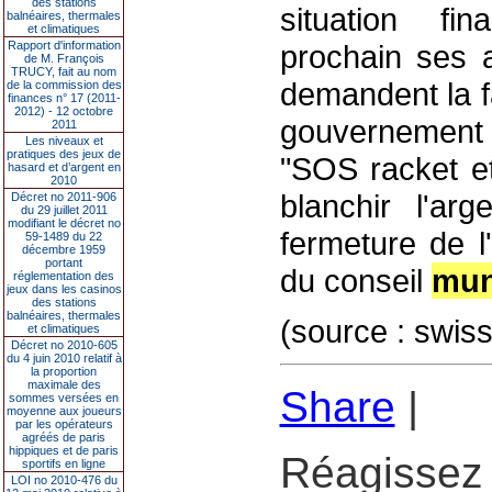
des stations
situation fin
balnéaires, thermales
et climatiques
Rapport d'information
prochain ses a
de M. François
TRUCY, fait au nom
demandent la fa
de la commission des
finances n° 17 (2011-
2012) - 12 octobre
gouvernement i
2011
Les niveaux et
pratiques des jeux de
"SOS racket et
hasard et d’argent en
2010
blanchir l'ar
Décret no 2011-906
du 29 juillet 2011
modifiant le décret no
fermeture de l
59-1489 du 22
décembre 1959
portant
du conseil
mun
réglementation des
jeux dans les casinos
des stations
balnéaires, thermales
(source : swis
et climatiques
Décret no 2010-605
du 4 juin 2010 relatif à
la proportion
maximale des
Share
|
sommes versées en
moyenne aux joueurs
par les opérateurs
agréés de paris
hippiques et de paris
Réagissez 
sportifs en ligne
LOI no 2010-476 du