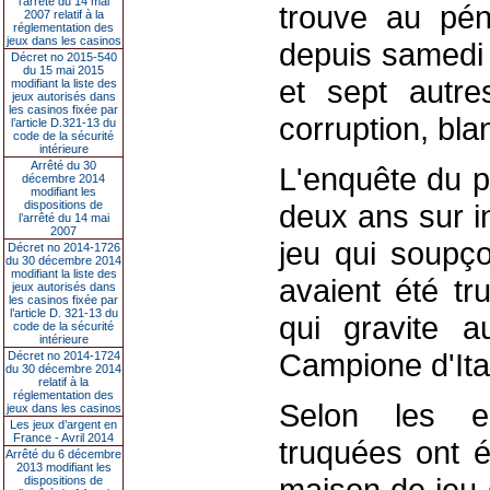
l’arrêté du 14 mai
trouve au péni
2007 relatif à la
réglementation des
jeux dans les casinos
depuis samedi 
Décret no 2015-540
du 15 mai 2015
et sept autre
modifiant la liste des
jeux autorisés dans
les casinos fixée par
corruption, bl
l’article D.321-13 du
code de la sécurité
intérieure
Arrêté du 30
L'enquête du p
décembre 2014
modifiant les
dispositions de
deux ans sur i
l’arrêté du 14 mai
2007
jeu qui soupç
Décret no 2014-1726
du 30 décembre 2014
modifiant la liste des
avaient été tr
jeux autorisés dans
les casinos fixée par
l’article D. 321-13 du
qui gravite 
code de la sécurité
intérieure
Campione d'Ital
Décret no 2014-1724
du 30 décembre 2014
relatif à la
réglementation des
Selon les en
jeux dans les casinos
Les jeux d’argent en
France - Avril 2014
truquées ont é
Arrêté du 6 décembre
2013 modifiant les
maison de jeu d
dispositions de