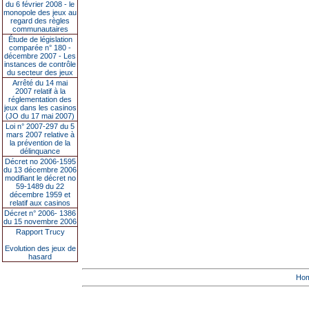
du 6 février 2008 - le
monopole des jeux au
regard des règles
communautaires
Étude de législation
comparée n° 180 -
décembre 2007 - Les
instances de contrôle
du secteur des jeux
Arrêté du 14 mai
2007 relatif à la
réglementation des
jeux dans les casinos
(JO du 17 mai 2007)
Loi n° 2007-297 du 5
mars 2007 relative à
la prévention de la
délinquance
Décret no 2006-1595
du 13 décembre 2006
modifiant le décret no
59-1489 du 22
décembre 1959 et
relatif aux casinos
Décret n° 2006- 1386
du 15 novembre 2006
Rapport Trucy
Evolution des jeux de
hasard
Ho