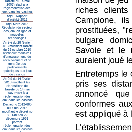
l’arrêté du 14 mai
2007 relatif à la
riches clients
réglementation des
jeux dans les casinos
Arjel - Rapport
Campione, il
d'activité 2012
Arjel Mars 2013
prostituées, "
Régulation du secteur
des jeux en ligne et
nouvelles
bulgare domi
technologies
Arrêté du 28 février
2013 modifiant l'arrêté
Savoie et le
du 29 octobre 2010
relatif aux modalités
d'encaissement, de
auraient joué l
recouvrement et de
contrôle des
prélèvements
Entretemps le
spécifiques aux jeux
de casinos
Arrêté du 14 février
pris ses dista
2013 modifiant les
dispositions de
l'arrêté du 14 mai
annoncé que
2007 relatif à la
réglementation des
jeux dans les casinos
conformes aux 
Décret no 2012-685
du 7 mai 2012
est appliqué à 
modifiant le décret no
59-1489 du 22
décembre 1959
portant
L'établisseme
réglementation des
jeux dans les casinos