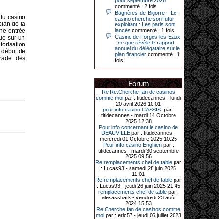
pour septembre 2026
Le plus gros gain gagné depuis plus
commenté : 2 fois
de 20 ans dans l’établissement.
Bagnères-de-Bigorre – Le
 du casino
casino cherche son futur
plan de la
exploitant : Les paris sont
une entrée
lancés
commenté : 1 fois
Casino de Forges-les-Eaux
que sur un
31-03-2026|
: ce que révèle le rapport
torisation
annuel du délégataire sur le
Série de jackpots au casino JOA de
u début de
plan financier
commenté : 1
Gujan-Mestras : ce mois de mars a
arade des
fois
été fructueux pour quelques
joueurs. D’abord avec 44 207 euros
remportés le dimanche 22 mars sur
une machine à sous pour une mise
Forum
initiale de 5,28 €. Puis quelques
jours plus tard, le vendredi 27 mars,
Re:Re:Cherche fan de casinos
un joueur a décroché 12 086 euros
comme moi
par : titidecannes - lundi
sur une autre machine à sous.
20 avril 2026 10:01
pour info casino CASSIS.
par :
Enfin, troisième et dernier jackpot,
titidecannes - mardi 14 Octobre
record cette fois-ci, le samedi 28
2025 12:38
mars dernier. Quelque 111 322
Pour info concernant le casino de
euros ont été remportés sur la table
DEAUVILLE
par : titidecannes -
d’Ultimate Texas Hold’em Poker,
mercredi 01 Octobre 2025 10:25
grâce à une mise de 5 euros sur la
Pour info casino Enghien
par :
case bonus et une quinte flush
titidecannes - mardi 30 septembre
royale. Ces gains ont été annoncés
2025 09:56
dans un communiqué diffusé par le
Re:remplacements chef de table
par
casino ce lundi 30 mars en soirée.
: Lucas93 - samedi 28 juin 2025
11:01
Re:remplacements chef de table
par
: Lucas93 - jeudi 26 juin 2025 21:45
remplacements chef de table
par :
11-01-2026|
alexasshark - vendredi 23 août
2024 15:53
Dimanche 11 janvier, en soirée, une
Re:Cherche fan de casinos comme
cliente retraitée de 78 ans, habitant
moi
par : eric57 - jeudi 06 juillet 2023
Trémuson, a eu l’énorme surprise