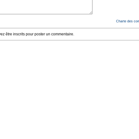
Charte des co
z être inscrits pour poster un commentaire.