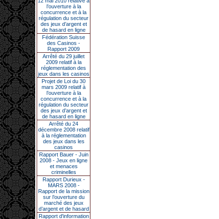
12 mai 2010 relative à
l’ouverture à la
concurrence et à la
régulation du secteur
des jeux d’argent et
de hasard en ligne
Fédération Suisse
des Casinos -
Rapport 2009
Arrêté du 29 juillet
2009 relatif à la
réglementation des
jeux dans les casinos
Projet de Loi du 30
mars 2009 relatif à
l’ouverture à la
concurrence et à la
régulation du secteur
des jeux d’argent et
de hasard en ligne
Arrêté du 24
décembre 2008 relatif
à la réglementation
des jeux dans les
casinos
Rapport Bauer - Juin
2008 - Jeux en ligne
et menaces
criminelles
Rapport Durieux -
MARS 2008 -
Rapport de la mission
sur l’ouverture du
marché des jeux
d’argent et de hasard
Rapport d'information