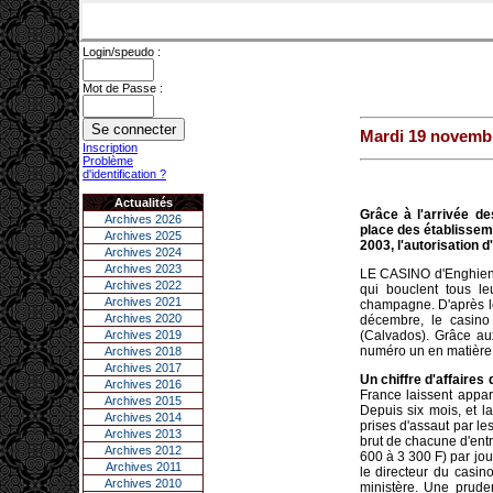
Login/speudo :
Mot de Passe :
Mardi 19 novemb
Inscription
Problème
d'identification ?
Actualités
Grâce à l'arrivée d
Archives 2026
place des établisseme
Archives 2025
2003, l'autorisation 
Archives 2024
Archives 2023
LE CASINO d'Enghien-l
Archives 2022
qui bouclent tous le
Archives 2021
champagne. D'après les
Archives 2020
décembre, le casino
Archives 2019
(Calvados). Grâce au
numéro un en matière d
Archives 2018
Archives 2017
Un chiffre d'affaires
Archives 2016
France laissent appar
Archives 2015
Depuis six mois, et la
Archives 2014
prises d'assaut par l
Archives 2013
brut de chacune d'entr
Archives 2012
600 à 3 300 F) par jou
Archives 2011
le directeur du casino
Archives 2010
ministère. Une prude