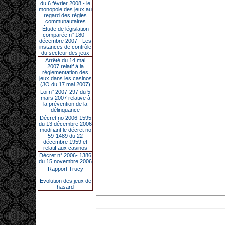
du 6 février 2008 - le
monopole des jeux au
regard des règles
communautaires
Étude de législation
comparée n° 180 -
décembre 2007 - Les
instances de contrôle
du secteur des jeux
Arrêté du 14 mai
2007 relatif à la
réglementation des
jeux dans les casinos
(JO du 17 mai 2007)
Loi n° 2007-297 du 5
mars 2007 relative à
la prévention de la
délinquance
Décret no 2006-1595
du 13 décembre 2006
modifiant le décret no
59-1489 du 22
décembre 1959 et
relatif aux casinos
Décret n° 2006- 1386
du 15 novembre 2006
Rapport Trucy
Evolution des jeux de
hasard