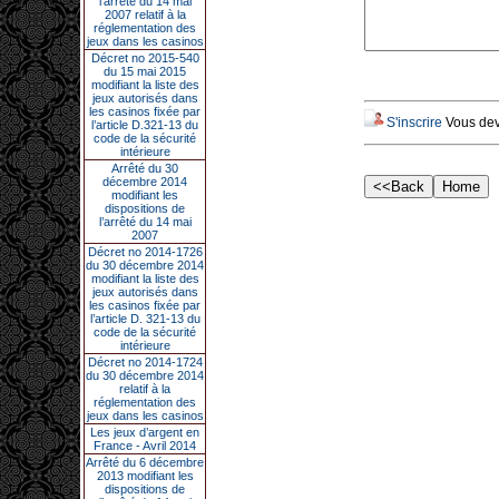
l’arrêté du 14 mai
2007 relatif à la
réglementation des
jeux dans les casinos
Décret no 2015-540
du 15 mai 2015
modifiant la liste des
jeux autorisés dans
les casinos fixée par
S'inscrire
Vous deve
l’article D.321-13 du
code de la sécurité
intérieure
Arrêté du 30
décembre 2014
modifiant les
dispositions de
l’arrêté du 14 mai
2007
Décret no 2014-1726
du 30 décembre 2014
modifiant la liste des
jeux autorisés dans
les casinos fixée par
l’article D. 321-13 du
code de la sécurité
intérieure
Décret no 2014-1724
du 30 décembre 2014
relatif à la
réglementation des
jeux dans les casinos
Les jeux d’argent en
France - Avril 2014
Arrêté du 6 décembre
2013 modifiant les
dispositions de