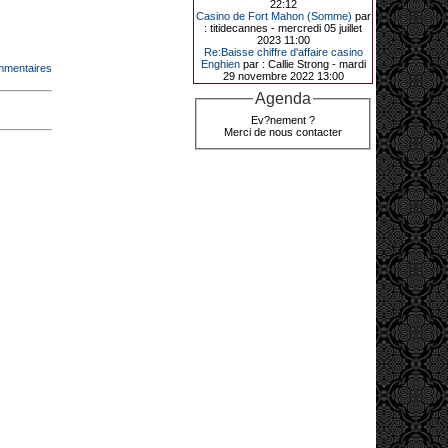
22:12
de décrocher un méga jackpot.
Casino de Fort Mahon (Somme)
par
: titidecannes - mercredi 05 juillet
Elle n’a misé que 88 centimes sur
2023 11:00
une machine à sous et a remporté
Re:Baisse chiffre d'affaire casino
4_ 239 €?!
Enghien
par : Callie Strong - mardi
mmentaires
29 novembre 2022 13:00
Agenda
10-01-2026|
Ev?nement ?
Merci de nous contacter
Au « Kasino » de Fréhel, une
vacancière a décroché le jackpot
en misant seulement 68
centimes. Elle remporte plus de
44 640 € grâce à la machine à
sous « Jin Ji Bao Xi ».
En ce début d’année 2026, le plus
gros jackpot du « Kasino » de
Fréhel a été décroché. Samedi 10
janvier en début de soirée,
l’heureuse gagnante, qui souhaite
garder l’anonymat, a remporté plus
de 44 640 € sur la machine à sous «
Jin Ji Bao Xi », installée en février
2025. La cliente, en vacances dans
la région, a misé 0,68 € avant de
remporter la somme. Un membre du
comité de direction, Flavie Jehan, lui
a remis le gain.