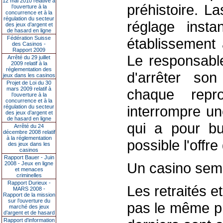
12 mai 2010 relative à
préhistoire. L
l’ouverture à la
concurrence et à la
régulation du secteur
réglage inst
des jeux d’argent et
de hasard en ligne
Fédération Suisse
établissement 
des Casinos -
Rapport 2009
Le responsable
Arrêté du 29 juillet
2009 relatif à la
réglementation des
d'arrêter so
jeux dans les casinos
Projet de Loi du 30
mars 2009 relatif à
chaque rep
l’ouverture à la
concurrence et à la
interrompre un
régulation du secteur
des jeux d’argent et
de hasard en ligne
qui a pour bu
Arrêté du 24
décembre 2008 relatif
à la réglementation
possible l'offr
des jeux dans les
casinos
Rapport Bauer - Juin
Un casino sem
2008 - Jeux en ligne
et menaces
criminelles
Rapport Durieux -
Les retraités et
MARS 2008 -
Rapport de la mission
sur l’ouverture du
pas le même pr
marché des jeux
d’argent et de hasard
Rapport d'information