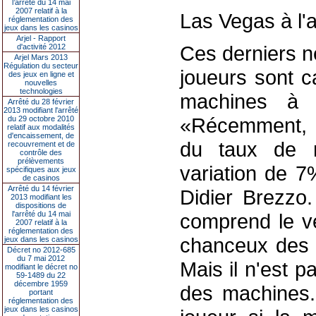
l’arrêté du 14 mai
2007 relatif à la
Las Vegas à l'
réglementation des
jeux dans les casinos
Arjel - Rapport
Ces derniers n
d'activité 2012
Arjel Mars 2013
Régulation du secteur
joueurs sont ca
des jeux en ligne et
nouvelles
technologies
machines à p
Arrêté du 28 février
2013 modifiant l'arrêté
«Récemment, u
du 29 octobre 2010
relatif aux modalités
d'encaissement, de
du taux de r
recouvrement et de
contrôle des
prélèvements
variation de 7
spécifiques aux jeux
de casinos
Arrêté du 14 février
Didier Brezzo
2013 modifiant les
dispositions de
l'arrêté du 14 mai
comprend le 
2007 relatif à la
réglementation des
chanceux des p
jeux dans les casinos
Décret no 2012-685
du 7 mai 2012
Mais il n'est p
modifiant le décret no
59-1489 du 22
décembre 1959
des machines. 
portant
réglementation des
jeux dans les casinos