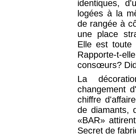
identiques, 
logées à la m
de rangée à cô
une place stra
Elle est toute
Rapporte-t-
consœurs? Didi
La décorati
changement d'a
chiffre d'affai
de diamants, d
«BAR» attirent
Secret de fabri