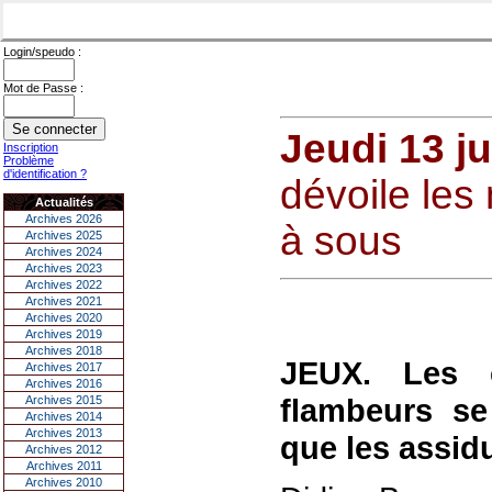
Login/speudo :
Mot de Passe :
Jeudi 13 ju
Inscription
Problème
d'identification ?
dévoile le
Actualités
Archives 2026
à sous
Archives 2025
Archives 2024
Archives 2023
Archives 2022
Archives 2021
Archives 2020
Archives 2019
Archives 2018
JEUX. Les c
Archives 2017
Archives 2016
flambeurs se
Archives 2015
Archives 2014
Archives 2013
que les assid
Archives 2012
Archives 2011
Archives 2010