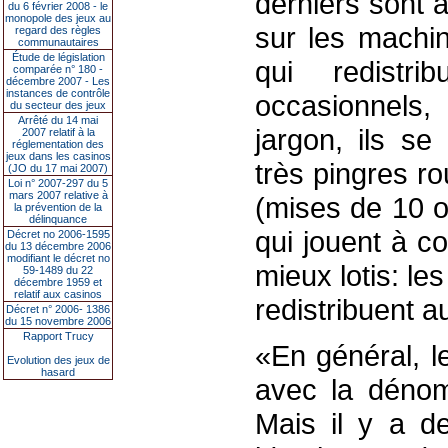
derniers sont a
du 6 février 2008 - le
monopole des jeux au
sur les machin
regard des règles
communautaires
Étude de législation
qui redistr
comparée n° 180 -
décembre 2007 - Les
instances de contrôle
occasionnels,
du secteur des jeux
Arrêté du 14 mai
jargon, ils se
2007 relatif à la
réglementation des
jeux dans les casinos
très pingres r
(JO du 17 mai 2007)
Loi n° 2007-297 du 5
mars 2007 relative à
(mises de 10 o
la prévention de la
délinquance
qui jouent à c
Décret no 2006-1595
du 13 décembre 2006
modifiant le décret no
mieux lotis: l
59-1489 du 22
décembre 1959 et
relatif aux casinos
redistribuent a
Décret n° 2006- 1386
du 15 novembre 2006
Rapport Trucy
«En général, l
Evolution des jeux de
hasard
avec la dénomi
Mais il y a d