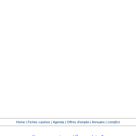
Home
|
Fiches casinos
|
Agenda
|
Offres d'emploi
|
Annuaire
|
cont@ct