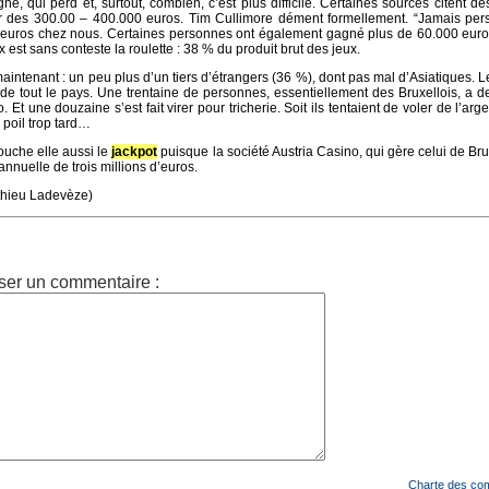
ne, qui perd et, surtout, combien, c’est plus difficile. Certaines sources citent de
ur des 300.00 – 400.000 euros. Tim Cullimore dément formellement. “Jamais per
 euros chez nous. Certaines personnes ont également gagné plus de 60.000 euros
 est sans conteste la roulette : 38 % du produit brut des jeux.
maintenant : un peu plus d’un tiers d’étrangers (36 %), dont pas mal d’Asiatiques. 
de tout le pays. Une trentaine de personnes, essentiellement des Bruxellois, a
. Et une douzaine s’est fait virer pour tricherie. Soit ils tentaient de voler de l’argen
 poil trop tard…
touche elle aussi le
jackpot
puisque la société Austria Casino, qui gère celui de Brux
nuelle de trois millions d’euros.
thieu Ladevèze)
ser un commentaire :
Charte des co