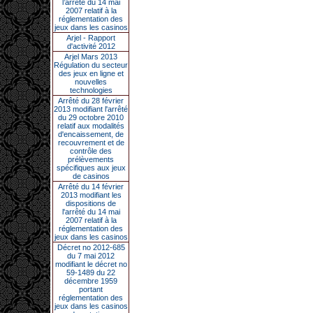
l’arrêté du 14 mai
2007 relatif à la
réglementation des
jeux dans les casinos
Arjel - Rapport
d'activité 2012
Arjel Mars 2013
Régulation du secteur
des jeux en ligne et
nouvelles
technologies
Arrêté du 28 février
2013 modifiant l'arrêté
du 29 octobre 2010
relatif aux modalités
d'encaissement, de
recouvrement et de
contrôle des
prélèvements
spécifiques aux jeux
de casinos
Arrêté du 14 février
2013 modifiant les
dispositions de
l'arrêté du 14 mai
2007 relatif à la
réglementation des
jeux dans les casinos
Décret no 2012-685
du 7 mai 2012
modifiant le décret no
59-1489 du 22
décembre 1959
portant
réglementation des
jeux dans les casinos