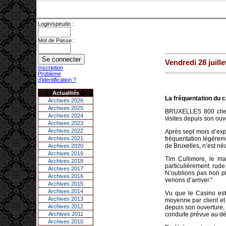
Login/speudo :
Mot de Passe :
Vendredi 28 juille
Inscription
Problème
d'identification ?
Actualités
La fréquentation du 
Archives 2026
Archives 2025
BRUXELLES 800 clien
Archives 2024
visites depuis son ouv
Archives 2023
Archives 2022
Après sept mois d’exp
Archives 2021
fréquentation légèrem
de Bruxelles, n’est né
Archives 2020
Archives 2019
Tim Cullimore, le ma
Archives 2018
particulièrement rud
Archives 2017
N’oublions pas non pl
Archives 2016
venons d’arriver.”
Archives 2015
Archives 2014
Vu que le Casino est 
Archives 2013
moyenne par client et 
Archives 2012
depuis son ouverture, 
Archives 2011
conduite prévue au dép
Archives 2010