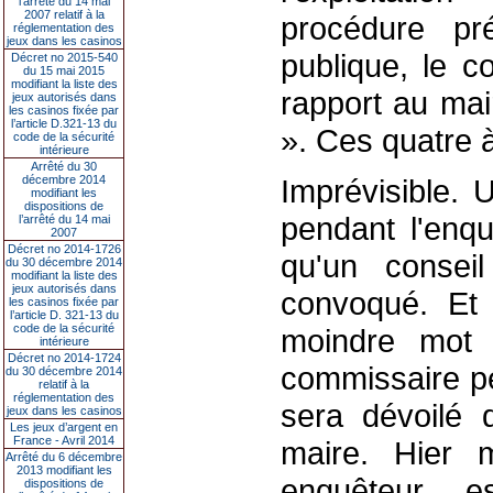
l’arrêté du 14 mai
2007 relatif à la
procédure pr
réglementation des
jeux dans les casinos
publique, le 
Décret no 2015-540
du 15 mai 2015
modifiant la liste des
rapport au mai
jeux autorisés dans
les casinos fixée par
l’article D.321-13 du
». Ces quatre 
code de la sécurité
intérieure
Arrêté du 30
décembre 2014
Imprévisible. 
modifiant les
dispositions de
pendant l'enqu
l’arrêté du 14 mai
2007
Décret no 2014-1726
qu'un conse
du 30 décembre 2014
modifiant la liste des
jeux autorisés dans
convoqué. Et 
les casinos fixée par
l’article D. 321-13 du
code de la sécurité
moindre mot s
intérieure
Décret no 2014-1724
commissaire pe
du 30 décembre 2014
relatif à la
réglementation des
sera dévoilé 
jeux dans les casinos
Les jeux d’argent en
France - Avril 2014
maire. Hier m
Arrêté du 6 décembre
2013 modifiant les
enquêteur e
dispositions de