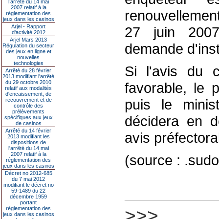
l’arrêté du 14 mai
2007 relatif à la
renouvellement
réglementation des
jeux dans les casinos
Arjel - Rapport
27 juin 2007
d'activité 2012
Arjel Mars 2013
demande d'insta
Régulation du secteur
des jeux en ligne et
nouvelles
technologies
Si l'avis du 
Arrêté du 28 février
2013 modifiant l'arrêté
du 29 octobre 2010
favorable, le 
relatif aux modalités
d'encaissement, de
puis le minist
recouvrement et de
contrôle des
prélèvements
décidera en d
spécifiques aux jeux
de casinos
Arrêté du 14 février
avis préfectoral
2013 modifiant les
dispositions de
l'arrêté du 14 mai
2007 relatif à la
(source : .sud
réglementation des
jeux dans les casinos
Décret no 2012-685
du 7 mai 2012
modifiant le décret no
59-1489 du 22
décembre 1959
portant
>>>
réglementation des
jeux dans les casinos