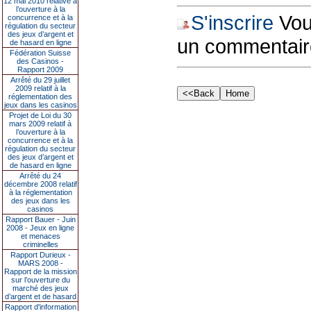
12 mai 2010 relative à
l’ouverture à la
S'inscrire
Vous
concurrence et à la
régulation du secteur
des jeux d’argent et
un commentair
de hasard en ligne
Fédération Suisse
des Casinos -
Rapport 2009
Arrêté du 29 juillet
2009 relatif à la
réglementation des
jeux dans les casinos
Projet de Loi du 30
mars 2009 relatif à
l’ouverture à la
concurrence et à la
régulation du secteur
des jeux d’argent et
de hasard en ligne
Arrêté du 24
décembre 2008 relatif
à la réglementation
des jeux dans les
casinos
Rapport Bauer - Juin
2008 - Jeux en ligne
et menaces
criminelles
Rapport Durieux -
MARS 2008 -
Rapport de la mission
sur l’ouverture du
marché des jeux
d’argent et de hasard
Rapport d'information