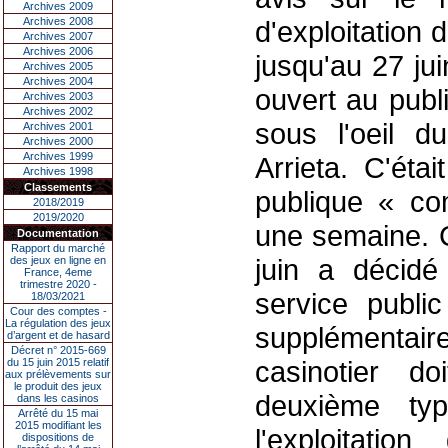
Archives 2009
Archives 2008
d'exploitation
Archives 2007
Archives 2006
jusqu'au 27 jui
Archives 2005
Archives 2004
ouvert au publi
Archives 2003
Archives 2002
sous l'oeil d
Archives 2001
Archives 2000
Archives 1999
Arrieta. C'éta
Archives 1998
Classements
publique « c
2018/2019
2019/2020
une semaine. C
Documentation
Rapport du marché
juin a décidé
des jeux en ligne en
France, 4eme
trimestre 2020 -
service publ
18/03/2021
Cour des comptes -
La régulation des jeux
supplémenta
d’argent et de hasard
Décret n° 2015-669
casinotier d
du 15 juin 2015 relatif
aux prélèvements sur
le produit des jeux
deuxième typ
dans les casinos
Arrêté du 15 mai
2015 modifiant les
l'exploitati
dispositions de