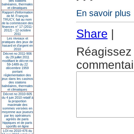
des stations
balnéaires, thermales
et climatiques
En savoir plus
Rapport d'information
de M. François
TRUCY, fait au nom
de la commission des
finances n° 17 (2011-
Share
|
2012) - 12 octobre
2011
Les niveaux et
pratiques des jeux de
hasard et d’argent en
Réagissez 
2010
Décret no 2011-906
du 29 juillet 2011
commentair
modifiant le décret no
59-1489 du 22
décembre 1959
portant
réglementation des
jeux dans les casinos
des stations
balnéaires, thermales
et climatiques
Décret no 2010-605
du 4 juin 2010 relatif à
la proportion
maximale des
sommes versées en
moyenne aux joueurs
par les opérateurs
agréés de paris
hippiques et de paris
sportifs en ligne
LOI no 2010-476 du