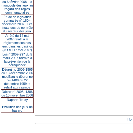
du 6 février 2008 - le
monopole des jeux au
regard des règles
communautaires
Étude de législation
comparée n° 180 -
décembre 2007 - Les
instances de contrôle
du secteur des jeux
Arrêté du 14 mai
2007 relatif à la
réglementation des
jeux dans les casinos
(JO du 17 mai 2007)
Loi n° 2007-297 du 5
mars 2007 relative à
la prévention de la
délinquance
Décret no 2006-1595
du 13 décembre 2006
modifiant le décret no
59-1489 du 22
décembre 1959 et
relatif aux casinos
Décret n° 2006- 1386
du 15 novembre 2006
Rapport Trucy
Evolution des jeux de
hasard
Ho