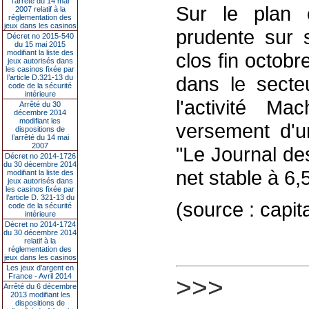
l’arrêté du 14 mai
Sur le plan o
2007 relatif à la
réglementation des
jeux dans les casinos
prudente sur s
Décret no 2015-540
du 15 mai 2015
modifiant la liste des
clos fin octobr
jeux autorisés dans
les casinos fixée par
dans le secteu
l’article D.321-13 du
code de la sécurité
intérieure
l'activité M
Arrêté du 30
décembre 2014
modifiant les
versement d'u
dispositions de
l’arrêté du 14 mai
2007
"Le Journal de
Décret no 2014-1726
du 30 décembre 2014
net stable à 6,5
modifiant la liste des
jeux autorisés dans
les casinos fixée par
l’article D. 321-13 du
(source : capita
code de la sécurité
intérieure
Décret no 2014-1724
du 30 décembre 2014
relatif à la
réglementation des
jeux dans les casinos
Les jeux d’argent en
France - Avril 2014
>>>
Arrêté du 6 décembre
2013 modifiant les
dispositions de