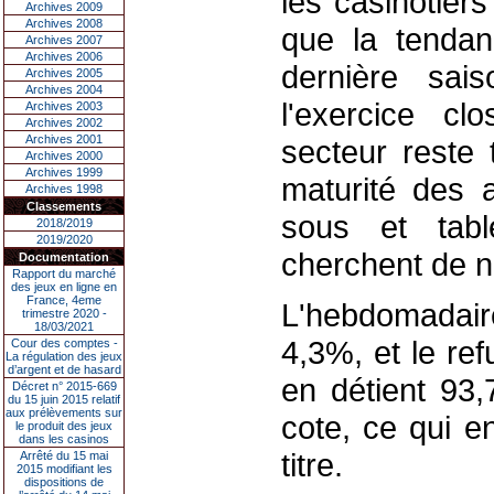
les casinotier
Archives 2009
Archives 2008
que la tendanc
Archives 2007
Archives 2006
dernière sai
Archives 2005
Archives 2004
l'exercice cl
Archives 2003
Archives 2002
Archives 2001
secteur reste 
Archives 2000
Archives 1999
maturité des a
Archives 1998
Classements
sous et tabl
2018/2019
2019/2020
cherchent de n
Documentation
Rapport du marché
des jeux en ligne en
France, 4eme
L'hebdomadaire 
trimestre 2020 -
18/03/2021
4,3%, et le re
Cour des comptes -
La régulation des jeux
d’argent et de hasard
en détient 93,
Décret n° 2015-669
du 15 juin 2015 relatif
aux prélèvements sur
cote, ce qui e
le produit des jeux
dans les casinos
titre.
Arrêté du 15 mai
2015 modifiant les
dispositions de