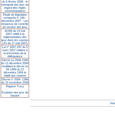
du 6 février 2008 - le
monopole des jeux au
regard des règles
communautaires
Étude de législation
comparée n° 180 -
décembre 2007 - Les
instances de contrôle
du secteur des jeux
Arrêté du 14 mai
2007 relatif à la
réglementation des
jeux dans les casinos
(JO du 17 mai 2007)
Loi n° 2007-297 du 5
mars 2007 relative à
la prévention de la
délinquance
Décret no 2006-1595
du 13 décembre 2006
modifiant le décret no
59-1489 du 22
décembre 1959 et
relatif aux casinos
Décret n° 2006- 1386
du 15 novembre 2006
Rapport Trucy
Evolution des jeux de
hasard
Ho