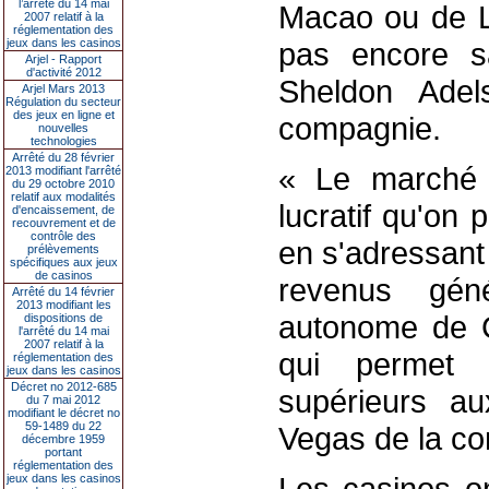
l’arrêté du 14 mai
Macao ou de L
2007 relatif à la
réglementation des
jeux dans les casinos
pas encore sa
Arjel - Rapport
d'activité 2012
Sheldon Ade
Arjel Mars 2013
Régulation du secteur
des jeux en ligne et
compagnie.
nouvelles
technologies
Arrêté du 28 février
« Le marché a
2013 modifiant l'arrêté
du 29 octobre 2010
relatif aux modalités
lucratif qu'on 
d'encaissement, de
recouvrement et de
contrôle des
en s'adressant
prélèvements
spécifiques aux jeux
de casinos
revenus gé
Arrêté du 14 février
2013 modifiant les
autonome de C
dispositions de
l'arrêté du 14 mai
2007 relatif à la
qui permet 
réglementation des
jeux dans les casinos
Décret no 2012-685
supérieurs a
du 7 mai 2012
modifiant le décret no
59-1489 du 22
Vegas de la com
décembre 1959
portant
réglementation des
Les casinos ont
jeux dans les casinos