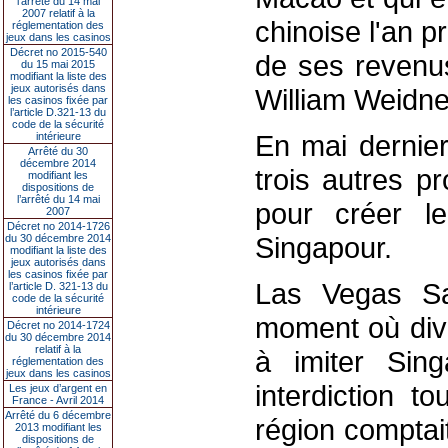
l’arrêté du 14 mai
2007 relatif à la
chinoise l'an p
réglementation des
jeux dans les casinos
Décret no 2015-540
de ses revenus
du 15 mai 2015
modifiant la liste des
jeux autorisés dans
William Weidne
les casinos fixée par
l’article D.321-13 du
code de la sécurité
En mai dernier,
intérieure
Arrêté du 30
décembre 2014
trois autres p
modifiant les
dispositions de
l’arrêté du 14 mai
pour créer le
2007
Décret no 2014-1726
Singapour.
du 30 décembre 2014
modifiant la liste des
jeux autorisés dans
les casinos fixée par
Las Vegas Sa
l’article D. 321-13 du
code de la sécurité
intérieure
moment où dive
Décret no 2014-1724
du 30 décembre 2014
relatif à la
à imiter Sin
réglementation des
jeux dans les casinos
interdiction t
Les jeux d’argent en
France - Avril 2014
Arrêté du 6 décembre
région comptait
2013 modifiant les
dispositions de