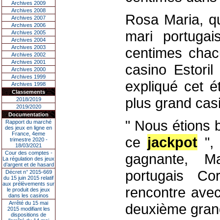
Archives 2009
Archives 2008
Rosa Maria, qu
Archives 2007
Archives 2006
mari portugai
Archives 2005
Archives 2004
Archives 2003
centimes cha
Archives 2002
Archives 2001
casino Estori
Archives 2000
Archives 1999
expliqué cet é
Archives 1998
Classements
plus grand cas
2018/2019
2019/2020
Documentation
" Nous étions 
Rapport du marché
des jeux en ligne en
France, 4eme
ce
jackpot
", 
trimestre 2020 -
18/03/2021
Cour des comptes -
gagnante, M
La régulation des jeux
d’argent et de hasard
portugais C
Décret n° 2015-669
du 15 juin 2015 relatif
aux prélèvements sur
rencontre ave
le produit des jeux
dans les casinos
Arrêté du 15 mai
deuxième gran
2015 modifiant les
dispositions de