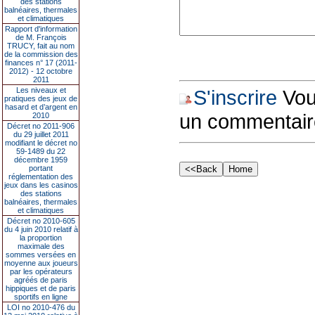
des stations
balnéaires, thermales
et climatiques
Rapport d'information
de M. François
TRUCY, fait au nom
de la commission des
finances n° 17 (2011-
2012) - 12 octobre
2011
Les niveaux et
S'inscrire
Vous
pratiques des jeux de
hasard et d’argent en
un commentair
2010
Décret no 2011-906
du 29 juillet 2011
modifiant le décret no
59-1489 du 22
décembre 1959
portant
réglementation des
jeux dans les casinos
des stations
balnéaires, thermales
et climatiques
Décret no 2010-605
du 4 juin 2010 relatif à
la proportion
maximale des
sommes versées en
moyenne aux joueurs
par les opérateurs
agréés de paris
hippiques et de paris
sportifs en ligne
LOI no 2010-476 du