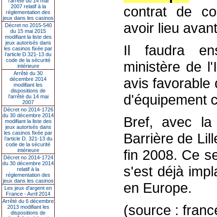
l’arrêté du 14 mai
2007 relatif à la
contrat de co
réglementation des
jeux dans les casinos
avoir lieu ava
Décret no 2015-540
du 15 mai 2015
modifiant la liste des
jeux autorisés dans
Il faudra ens
les casinos fixée par
l’article D.321-13 du
code de la sécurité
ministère de l'
intérieure
Arrêté du 30
avis favorable
décembre 2014
modifiant les
dispositions de
d'équipement 
l’arrêté du 14 mai
2007
Décret no 2014-1726
du 30 décembre 2014
Bref, avec la 
modifiant la liste des
jeux autorisés dans
les casinos fixée par
Barrière de Lil
l’article D. 321-13 du
code de la sécurité
fin 2008. Ce s
intérieure
Décret no 2014-1724
du 30 décembre 2014
s'est déjà imp
relatif à la
réglementation des
jeux dans les casinos
en Europe.
Les jeux d’argent en
France - Avril 2014
Arrêté du 6 décembre
(source : franc
2013 modifiant les
dispositions de