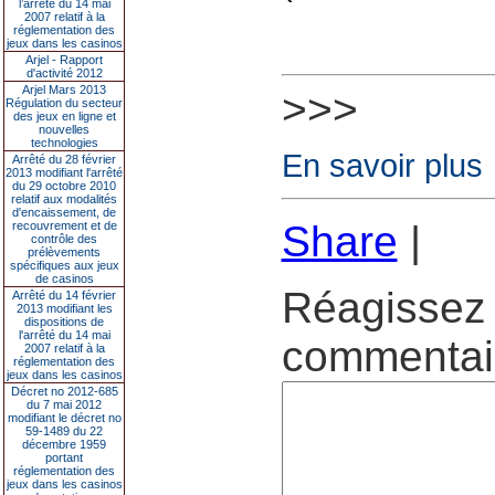
l’arrêté du 14 mai
2007 relatif à la
réglementation des
jeux dans les casinos
Arjel - Rapport
d'activité 2012
Arjel Mars 2013
>>>
Régulation du secteur
des jeux en ligne et
nouvelles
technologies
En savoir plus
Arrêté du 28 février
2013 modifiant l'arrêté
du 29 octobre 2010
relatif aux modalités
d'encaissement, de
Share
|
recouvrement et de
contrôle des
prélèvements
spécifiques aux jeux
de casinos
Réagissez 
Arrêté du 14 février
2013 modifiant les
dispositions de
l'arrêté du 14 mai
commentair
2007 relatif à la
réglementation des
jeux dans les casinos
Décret no 2012-685
du 7 mai 2012
modifiant le décret no
59-1489 du 22
décembre 1959
portant
réglementation des
jeux dans les casinos