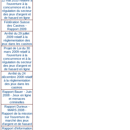
12 mai 2010 relative à
l’ouverture à la
concurrence et à la
régulation du secteur
des jeux d’argent et
de hasard en ligne
Fédération Suisse
des Casinos -
Rapport 2009
Arrêté du 29 juillet
2009 relatif à la
réglementation des
jeux dans les casinos
Projet de Loi du 30
mars 2009 relatif à
l’ouverture à la
concurrence et à la
régulation du secteur
des jeux d’argent et
de hasard en ligne
Arrêté du 24
décembre 2008 relatif
à la réglementation
des jeux dans les
casinos
Rapport Bauer - Juin
2008 - Jeux en ligne
et menaces
criminelles
Rapport Durieux -
MARS 2008 -
Rapport de la mission
sur l’ouverture du
marché des jeux
d’argent et de hasard
Rapport d'information