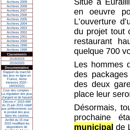
Situé à Euralil
Archives 2009
Archives 2008
en oeuvre pou
Archives 2007
Archives 2006
L'ouverture d'u
Archives 2005
Archives 2004
Archives 2003
du projet tout
Archives 2002
Archives 2001
restaurant h
Archives 2000
Archives 1999
quelque 700 voi
Archives 1998
Classements
2018/2019
Les hommes d'a
2019/2020
Documentation
des packages i
Rapport du marché
des jeux en ligne en
France, 4eme
des deux gares
trimestre 2020 -
18/03/2021
Cour des comptes -
place leur ser
La régulation des jeux
d’argent et de hasard
Décret n° 2015-669
Désormais, to
du 15 juin 2015 relatif
aux prélèvements sur
le produit des jeux
prochaine éta
dans les casinos
Arrêté du 15 mai
2015 modifiant les
municipal
de L
dispositions de