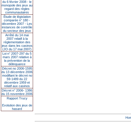
du 6 février 2008 - le
monopole des jeux au
regard des règles
communautaires
Étude de législation
comparée n° 180 -
décembre 2007 - Les
instances de contrôle
du secteur des jeux
Arrêté du 14 mai
2007 relatif à la
réglementation des
jeux dans les casinos
(JO du 17 mai 2007)
Loi n° 2007-297 du 5
mars 2007 relative à
la prévention de la
délinquance
Décret no 2006-1595
du 13 décembre 2006
modifiant le décret no
59-1489 du 22
décembre 1959 et
relatif aux casinos
Décret n° 2006- 1386
du 15 novembre 2006
Rapport Trucy
Evolution des jeux de
hasard
Ho