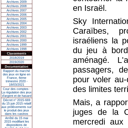
Archives 2009
en Israël.
Archives 2008
Archives 2007
Archives 2006
Sky Internati
Archives 2005
Archives 2004
Archives 2003
Caraïbes, pro
Archives 2002
Archives 2001
israéliens la p
Archives 2000
Archives 1999
du jeu à bord
Archives 1998
Classements
aménagé. L'a
2018/2019
2019/2020
Documentation
passagers, dev
Rapport du marché
des jeux en ligne en
pour voler au-
France, 4eme
trimestre 2020 -
18/03/2021
des limites terri
Cour des comptes -
La régulation des jeux
d’argent et de hasard
Mais, a rappor
Décret n° 2015-669
du 15 juin 2015 relatif
aux prélèvements sur
juges de la 
le produit des jeux
dans les casinos
Arrêté du 15 mai
mercredi aux 
2015 modifiant les
dispositions de