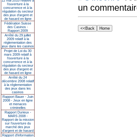
12 mai 2010 relative à
l’ouverture à la
un commentair
concurrence et à la
régulation du secteur
des jeux d’argent et
de hasard en ligne
Fédération Suisse
des Casinos -
Rapport 2009
Arrêté du 29 juillet
2009 relatif à la
réglementation des
jeux dans les casinos
Projet de Loi du 30
mars 2009 relatif à
l’ouverture à la
concurrence et à la
régulation du secteur
des jeux d’argent et
de hasard en ligne
Arrêté du 24
décembre 2008 relatif
à la réglementation
des jeux dans les
casinos
Rapport Bauer - Juin
2008 - Jeux en ligne
et menaces
criminelles
Rapport Durieux -
MARS 2008 -
Rapport de la mission
sur l’ouverture du
marché des jeux
d’argent et de hasard
Rapport d'information