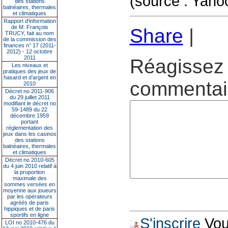
(source : Yahoo
des stations
balnéaires, thermales
et climatiques
Rapport d'information
de M. François
Share
|
TRUCY, fait au nom
de la commission des
finances n° 17 (2011-
2012) - 12 octobre
2011
Réagissez 
Les niveaux et
pratiques des jeux de
hasard et d’argent en
commentair
2010
Décret no 2011-906
du 29 juillet 2011
modifiant le décret no
59-1489 du 22
décembre 1959
portant
réglementation des
jeux dans les casinos
des stations
balnéaires, thermales
et climatiques
Décret no 2010-605
du 4 juin 2010 relatif à
la proportion
maximale des
sommes versées en
moyenne aux joueurs
par les opérateurs
agréés de paris
hippiques et de paris
sportifs en ligne
S'inscrire
Vous
LOI no 2010-476 du