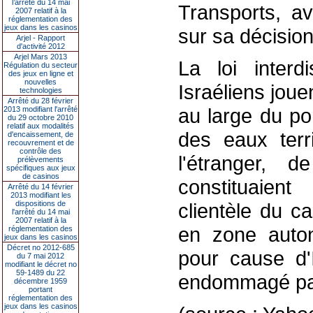
l’arrêté du 14 mai
Transports, a
2007 relatif à la
réglementation des
jeux dans les casinos
sur sa décision 
Arjel - Rapport
d'activité 2012
Arjel Mars 2013
La loi interd
Régulation du secteur
des jeux en ligne et
nouvelles
Israéliens jou
technologies
Arrêté du 28 février
au large du po
2013 modifiant l'arrêté
du 29 octobre 2010
relatif aux modalités
des eaux terr
d'encaissement, de
recouvrement et de
contrôle des
l'étranger, 
prélèvements
spécifiques aux jeux
de casinos
constituaient
Arrêté du 14 février
2013 modifiant les
dispositions de
clientèle du ca
l'arrêté du 14 mai
2007 relatif à la
en zone auton
réglementation des
jeux dans les casinos
Décret no 2012-685
pour cause d'I
du 7 mai 2012
modifiant le décret no
59-1489 du 22
endommagé pa
décembre 1959
portant
réglementation des
jeux dans les casinos