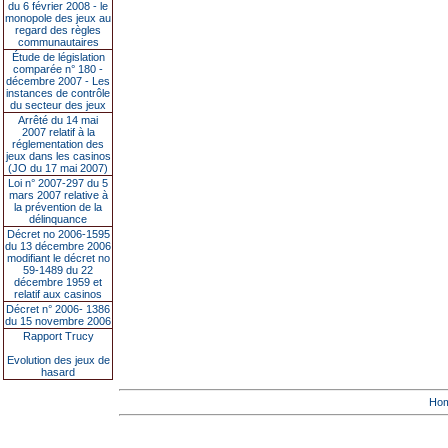
du 6 février 2008 - le
monopole des jeux au
regard des règles
communautaires
Étude de législation
comparée n° 180 -
décembre 2007 - Les
instances de contrôle
du secteur des jeux
Arrêté du 14 mai
2007 relatif à la
réglementation des
jeux dans les casinos
(JO du 17 mai 2007)
Loi n° 2007-297 du 5
mars 2007 relative à
la prévention de la
délinquance
Décret no 2006-1595
du 13 décembre 2006
modifiant le décret no
59-1489 du 22
décembre 1959 et
relatif aux casinos
Décret n° 2006- 1386
du 15 novembre 2006
Rapport Trucy
Evolution des jeux de
hasard
Ho