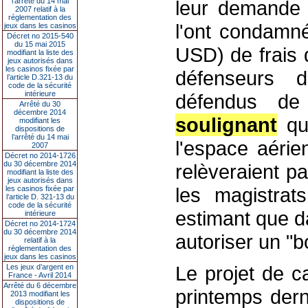
l’arrêté du 14 mai
leur demande d
2007 relatif à la
réglementation des
l'ont condamn
jeux dans les casinos
Décret no 2015-540
du 15 mai 2015
USD) de frais d
modifiant la liste des
jeux autorisés dans
les casinos fixée par
défenseurs d
l’article D.321-13 du
code de la sécurité
intérieure
défendus de
Arrêté du 30
décembre 2014
soulignant
que
modifiant les
dispositions de
l’arrêté du 14 mai
l'espace aérie
2007
Décret no 2014-1726
du 30 décembre 2014
relèveraient pa
modifiant la liste des
jeux autorisés dans
les magistrat
les casinos fixée par
l’article D. 321-13 du
code de la sécurité
estimant que d
intérieure
Décret no 2014-1724
du 30 décembre 2014
autoriser un "b
relatif à la
réglementation des
jeux dans les casinos
Le projet de c
Les jeux d’argent en
France - Avril 2014
Arrêté du 6 décembre
printemps dern
2013 modifiant les
dispositions de