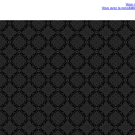
Vous r
Vous avez la possibili